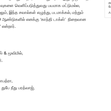
த
்வுகளை வெளிப்படுத்துவது பயமாக மட்டுமல்ல,
ம
ம், இந்த சவால்கள் எழுத்து, படமாக்கல், மற்றும்
A
 20 ஆண்டுகளில் எனக்கு ‘காந்தி டாக்ஸ்’ நிறைவான
 என்றார்.
் & மூவிமில்,
்,
ாபத்ரா,
ுபே நீது பரத்வாஜ்,