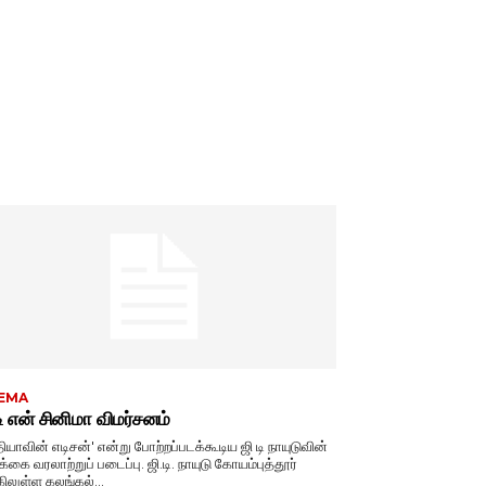
EMA
டி என் சினிமா விமர்சனம்
தியாவின் எடிசன்' என்று போற்றப்படக்கூடிய ஜி டி நாயுடுவின்
 வரலாற்றுப் படைப்பு. ஜி.டி. நாயுடு கோயம்புத்தூர்
ிலுள்ள கலங்கல்...