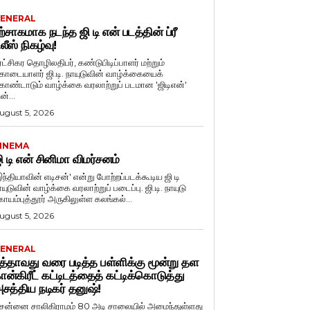
ENERAL
ற்சாகமாக நடந்த ஜி டி என் படத்தின் ப்ரீ
ிலீஸ் நிகழ்வு!
ுரட்சிகர தொழிலதிபர், கண்டுபிடிப்பாளர் மற்றும்
ொடையாளர் ஜி.டி. நாயுடுவின் வாழ்க்கையைக்
ொண்டாடும் வாழ்க்கை வரலாற்றுப் படமான 'ஜிடிஎன்'
ன்...
ugust 5, 2026
INEMA
ி டி என் சினிமா விமர்சனம்
இந்தியாவின் எடிசன்' என்று போற்றப்படக்கூடிய ஜி டி
யுடுவின் வாழ்க்கை வரலாற்றுப் படைப்பு. ஜி.டி. நாயுடு
ோயம்புத்தூர் அருகிலுள்ள கலங்கல்...
ugust 5, 2026
ENERAL
த்தாவது வரை படித்த பள்ளிக்கு மூன்று தள
ான்கிரீட் கட்டிடத்தைத் கட்டிக்கொடுத்து
சத்திய நடிகர் தனுஷ்!
ென்னை சாலிகிராமம் 80 அடி சாலையில் அமைந்துள்ளது