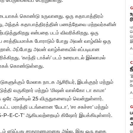
G
உ
்படையாகக் கொண்டு உருவானது. ஒரு கதாபாத்திரம்
ர
 அந்தக் கதாபாத்திரத்தின் பணத்தேவை மற்றவர்களின்
ப
க
படுத்துகிறது என்பதை படம் விவரிக்கிறது. ஒரு
க
சாத்தியமாக்க போராடும் போது அவன் வாழ்வில் ஒரு
இ
A
ிறான். அப்போது அவன் வாழ்க்கையில் எப்படியான
ிக்கிறது. ‘காந்தி டாக்ஸ்’ படம் உரையாடல் இல்லாமல்
C
ாகக் கொண்டுள்ளது.
ஜ
'
நா
டுகளுக்கும் மேலாக நாடக ஆசிரியர், இயக்குநர் மற்றும்
க
த்தி வருகிறார் மற்றும் ‘மிஷன் வாஸ்கோ டா காமா’
A
க ஒரே ஆண்டில் 25 விருதுகளையும் வென்றுள்ளார்.
்ட மராத்தி படங்களான ‘யேடா’, ‘சா சசுச்சா’ மற்றும்
G
ப
S-P-E-C-T’ ஆகியவற்றையும் கிஷோர் இயக்கியுள்ளார்.
க
அ
படம் எடுப்பது சாதாரணமானது அல்ல. இது ஒரு கதை
ச