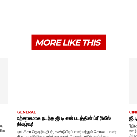
MORE LIKE THIS
GENERAL
CIN
உற்சாகமாக நடந்த ஜி டி என் படத்தின் ப்ரீ ரிலீஸ்
ஜி 
நிகழ்வு!
ரு
'இந்
சில
வாழ்க்கை
புரட்சிகர தொழிலதிபர், கண்டுபிடிப்பாளர் மற்றும் கொடையாளர்
அருக
ஜி.டி. நாயுடுவின் வாழ்க்கையைக் கொண்டாடும் வாழ்க்கை