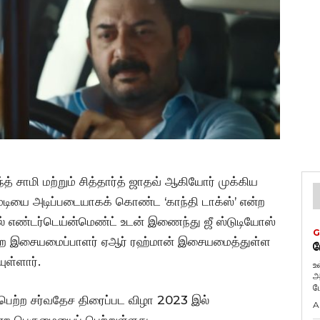
த் சாமி மற்றும் சித்தார்த் ஜாதவ் ஆகியோர் முக்கிய
மெடியை அடிப்படையாகக் கொண்ட ‘காந்தி டாக்ஸ்’ என்ற
ில் எண்டர்டெய்ன்மெண்ட் உடன் இணைந்து ஜீ ஸ்டுடியோஸ்
G
பெற்ற இசையமைப்பாளர் ஏஆர் ரஹ்மான் இசையமைத்துள்ள
ப
ுள்ளார்.
உ
அ
ப
ெற்ற சர்வதேச திரைப்பட விழா 2023 இல்
A
ன்ற பெருமையைப் பெற்றுள்ளது.