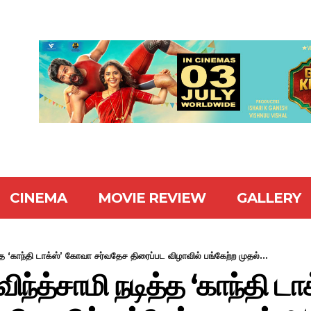
CINEMA
MOVIE REVIEW
GALLERY
்த ‘காந்தி டாக்ஸ்’ கோவா சர்வதேச திரைப்பட விழாவில் பங்கேற்ற முதல்...
ிந்த்சாமி நடித்த ‘காந்தி ட