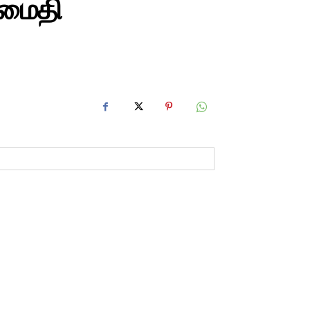
அமைதி