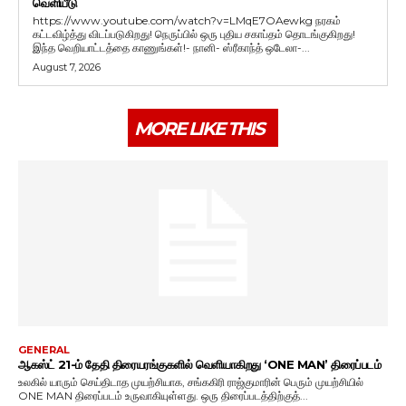
வெளியீடு
https://www.youtube.com/watch?v=LMqE7OAewkg நரகம்
கட்டவிழ்த்து விடப்படுகிறது! நெருப்பில் ஒரு புதிய சகாப்தம் தொடங்குகிறது!
இந்த வெறியாட்டத்தை காணுங்கள்!- நானி- ஸ்ரீகாந்த் ஒடேலா-...
August 7, 2026
MORE LIKE THIS
GENERAL
ஆகஸ்ட் 21-ம் தேதி திரையரங்குகளில் வெளியாகிறது ‘ONE MAN’ திரைப்படம்
உலகில் யாரும் செய்திடாத முயற்சியாக, சங்ககிரி ராஜ்குமாரின் பெரும் முயற்சியில்
ONE MAN திரைப்படம் உருவாகியுள்ளது. ஒரு திரைப்படத்திற்குத்...