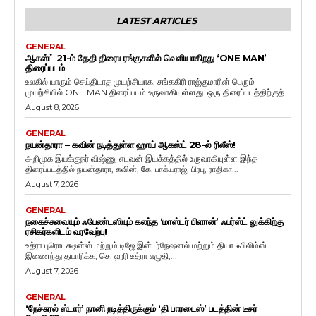
LATEST ARTICLES
GENERAL
ஆகஸ்ட் 21-ம் தேதி திரையரங்குகளில் வெளியாகிறது ‘ONE MAN’
திரைப்படம்
உலகில் யாரும் செய்திடாத முயற்சியாக, சங்ககிரி ராஜ்குமாரின் பெரும்
முயற்சியில் ONE MAN திரைப்படம் உருவாகியுள்ளது. ஒரு திரைப்படத்திற்குத்...
August 8, 2026
GENERAL
நயன்தாரா – கவின் நடித்துள்ள ஹாய் ஆகஸ்ட் 28-ல் ரிலீஸ்!
அறிமுக இயக்குநர் விஷ்ணு எடவன் இயக்கத்தில் உருவாகியுள்ள இந்த
திரைப்படத்தில் நயன்தாரா, கவின், கே. பாக்யராஜ், பிரபு, ராதிகா...
August 7, 2026
GENERAL
நகைச்சுவையும் ஃபேண்டஸியும் கலந்த ‘மாஸ்டர் பிளான்’ ஃபர்ஸ்ட் லுக்கிற்கு
ரசிகர்களிடம் வரவேற்பு!
உத்ரா புரொடக்ஷன்ஸ் மற்றும் டிஜே இன்டர்நேஷனல் மற்றும் தியா ஃபிலிம்ஸ்
இணைந்து தயாரிக்க, செ. ஹரி உத்ரா எழுதி,...
August 7, 2026
GENERAL
‘நேச்சுரல் ஸ்டார்’ நானி நடித்திருக்கும் ‘தி பாரடைஸ்’ படத்தின் டீசர்