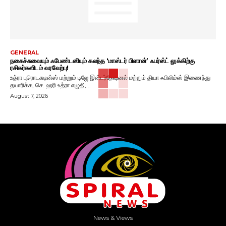
GENERAL
நகைச்சுவையும் ஃபேண்டஸியும் கலந்த ‘மாஸ்டர் பிளான்’ ஃபர்ஸ்ட் லுக்கிற்கு
ரசிகர்களிடம் வரவேற்பு!
உத்ரா புரொடக்ஷன்ஸ் மற்றும் டிஜே இன்டர்நேஷனல் மற்றும் தியா ஃபிலிம்ஸ் இணைந்து
தயாரிக்க, செ. ஹரி உத்ரா எழுதி,...
August 7, 2026
News & Views