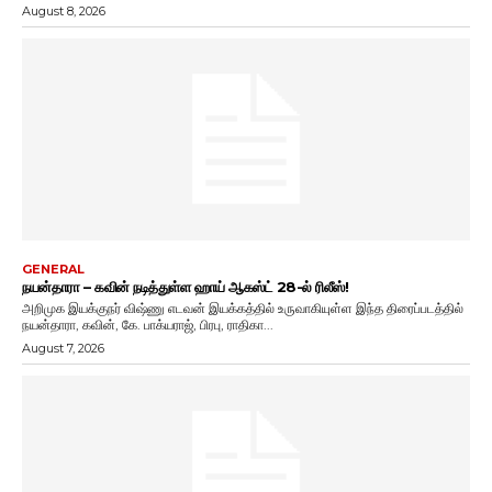
August 8, 2026
GENERAL
நயன்தாரா – கவின் நடித்துள்ள ஹாய் ஆகஸ்ட் 28-ல் ரிலீஸ்!
அறிமுக இயக்குநர் விஷ்ணு எடவன் இயக்கத்தில் உருவாகியுள்ள இந்த திரைப்படத்தில்
நயன்தாரா, கவின், கே. பாக்யராஜ், பிரபு, ராதிகா...
August 7, 2026