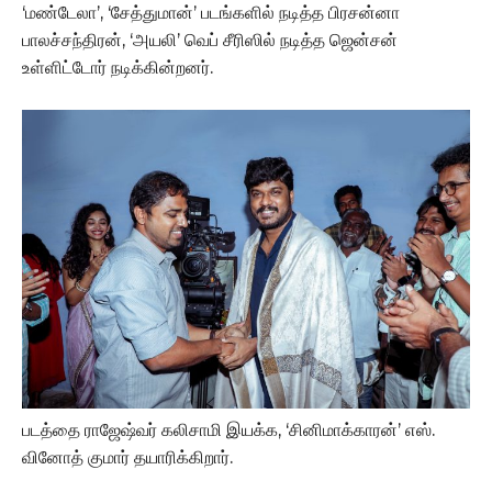
‘மண்டேலா’, ‘சேத்துமான்’ படங்களில் நடித்த பிரசன்னா
பாலச்சந்திரன், ‘அயலி’ வெப் சீரிஸில் நடித்த ஜென்சன்
உள்ளிட்டோர் நடிக்கின்றனர்.
படத்தை ராஜேஷ்வர் கலிசாமி இயக்க, ‘சினிமாக்காரன்’ எஸ்.
வினோத் குமார் தயாரிக்கிறார்.