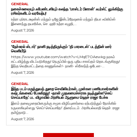
GENERAL
நகைச்சுவையும் ஃபேண்டஸியும் கலந்த ‘மாஸ்டர் பிளான்’ ஃபர்ஸ்ட் லுக்கிற்கு
ரசிகர்களிடம் வரவேற்பு!
உத்ரா புரொடக்ஷன்ஸ் மற்றும் டிஜே இன்டர்நேஷனல் மற்றும் தியா ஃபிலிம்ஸ்
இணைந்து தயாரிக்க, செ. ஹரி உத்ரா எழுதி,...
August 7, 2026
GENERAL
‘நேச்சுரல் ஸ்டார்’ நானி நடித்திருக்கும் ‘தி பாரடைஸ்’ படத்தின் டீசர்
வெளியீடு
https://www.youtube.com/watch?v=LMqE7OAewkg நரகம்
கட்டவிழ்த்து விடப்படுகிறது! நெருப்பில் ஒரு புதிய சகாப்தம் தொடங்குகிறது!
இந்த வெறியாட்டத்தை காணுங்கள்!- நானி- ஸ்ரீகாந்த் ஒடேலா-...
August 7, 2026
GENERAL
இந்த படம் மருத்துவத் துறை செவிலியர்கள், முன்கள பணியாளர்களின்
கஷ்டங்களைப் பேசுகிறது! -தான் முதலமைச்சராக நடித்துள்ள’செய்
செய்யாதே’ பட விழாவில் அரசியல் ஆளுமை ஹெச் ராஜா பேச்சு
இளம் தலைமுறையினருக்கு சமூக விழிப்புணர்வை ஏற்படுத்தும் நோக்கில்
உருவாகியுள்ளது ‘செய்! செய்யாதே!’ திரைப்படம். அரசியல்வாதி ஹெச். ராஜா
தமிழ்நாடு...
August 7, 2026