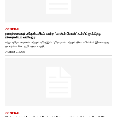
GENERAL
நகைச்சுவையும் ஃபேண்டஸியும் கலந்த ‘மாஸ்டர் பிளான்’ ஃபர்ஸ்ட் லுக்கிற்கு
ரசிகர்களிடம் வரவேற்பு!
உத்ரா புரொடக்ஷன்ஸ் மற்றும் டிஜே இன்டர்நேஷனல் மற்றும் தியா ஃபிலிம்ஸ் இணைந்து
தயாரிக்க, செ. ஹரி உத்ரா எழுதி,...
August 7, 2026
GENERAL