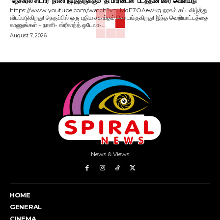
‘நேச்சுரல் ஸ்டார்’ நானி நடித்திருக்கும் ‘தி பாரடைஸ்’ படத்தின் டீசர் வெளியீடு
https://www.youtube.com/watch?v=LMqE7OAewkg நரகம் கட்டவிழ்த்து
விடப்படுகிறது! நெருப்பில் ஒரு புதிய சகாப்தம் தொடங்குகிறது! இந்த வெறியாட்டத்தை
காணுங்கள்!- நானி- ஸ்ரீகாந்த் ஒடேலா-...
August 7, 2026
News & Views
HOME
GENERAL
CINEMA