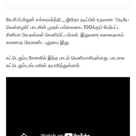
கே.சி.பி.மிதுன் சக்கரவர்த்தி _ ஜீவிதா நடிப்பில் உருவான ‘அடியே
வெள்ளழகி’ பாடலின் முதல் பார்வையை 100க்கும் மேற்பட்ட
சினிமா பிரபலங்கள் வெளியிட்டார்கள். இதுவரை கலையுலகம்
காணாத பிரமாண்ட புதுமை இது.
கட்டெறும்பு சேனலில் இந்த பாடல் வெளியாகியுள்ளது. பாடலை
கட்டெறும்பு ஸ்டாலின் தயாரித்துள்ளார்.