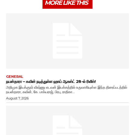
MORE LIKE THIS
GENERAL
நயன்தாரா – கவின் நடித்துள்ள ஹாய் ஆகஸ்ட் 28-ல் ரிலீஸ்!
அறிமுக இயக்குநர் விஷ்ணு எடவன் இயக்கத்தில் உருவாகியுள்ள இந்த திரைப்படத்தில்
நயன்தாரா, கவின், கே. பாக்யராஜ், பிரபு, ராதிகா...
August 7, 2026