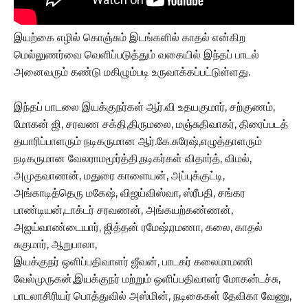
இயற்கை எழில் கொஞ்சும் இடங்களில் காதல் என்கிற
மெல்லுணர்வை வெளிப்படுத்தும் வகையில் இந்தப் பாடல்
அனைவரும் கண்டு மகிழும்படி உருவாக்கப்பட்டுள்ளது.
இந்தப் பாடலை இயக்குநர்கள் ஆர்.வி உதயகுமார், சற்குணம்,
மோகன் ஜி, சரவண சக்தி,திருமலை, மஞ்சுதிவாகர், திரைப்படத்
தயாரிப்பாளரும் நடிகருமான ஆர்.கே.சுரேஷ்,எழுத்தாளரும்
நடிகருமான வேலராமமூர்த்தி,நடிகர்கள் விதார்த், விமல்,
அமுதவாணன், மதுரை காளையன், அப்புக்குட்டி,
அங்காடித்தெரு மகேஷ், விஜய்விஸ்வா, ஸ்ரீபதி, சங்கர
பாண்டியன்,டாக்டர் சரவணன், அங்கயற்கண்ணன்,
அஜய்வாண்டையார், ஜித்தன் ரமேஷ்,ரமணா, கலை, காதல்
சுகுமார், ஆறுபாலா,
இயக்குநர் ஒளிப்பதிவாளர் ஜீவன், பாடகர் கலைமாமணி
வேல்முருகன்,இயக்குநர் மற்றும் ஒளிப்பதிவாளர் மோகன்டச்சு,
பாடலாசிரியர் பொத்துவில் அஸ்மின், நடிகைகள் தேவிகா வேணு,