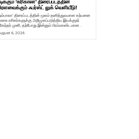
டிக்கும் ‘கரிகாலா’ திரைப்படத்தின்
ிரளவைக்கும் ஃபர்ஸ்ட் லுக் வெளியீடு!
ஷம்பாலா' திரைப்படத்தின் மூலம் தனித்துவமான கற்பனை
லகை ரசிகர்களுக்கு அறிமுகப்படுத்திய இயக்குநர்
ுகேந்தர் முனி, தற்போது இன்னும் பிரம்மாண்டமான...
ugust 6, 2026