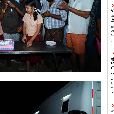
G
ட
க
இ
ம
வ
வ
A
G
க
ம
ப
க
ப
வ
ஸ
A
G
ச