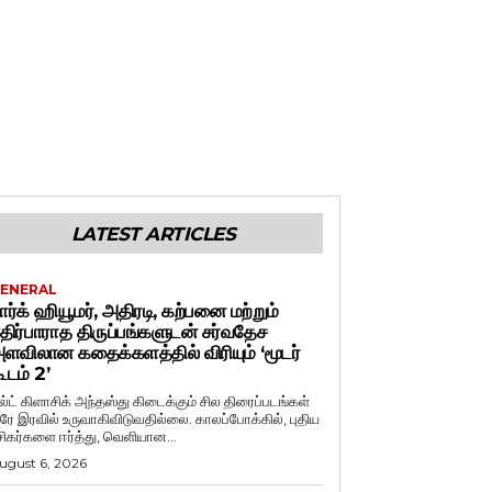
LATEST ARTICLES
ENERAL
ார்க் ஹியூமர், அதிரடி, கற்பனை மற்றும்
திர்பாராத திருப்பங்களுடன் சர்வதேச
ளவிலான கதைக்களத்தில் விரியும் ‘மூடர்
ூடம் 2’
ல்ட் கிளாசிக் அந்தஸ்து கிடைக்கும் சில திரைப்படங்கள்
ரே இரவில் உருவாகிவிடுவதில்லை. காலப்போக்கில், புதிய
சிகர்களை ஈர்த்து, வெளியான...
ugust 6, 2026