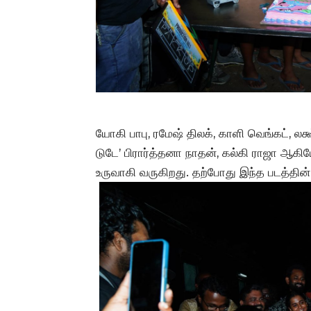
யோகி பாபு, ரமேஷ் திலக், காளி வெங்கட், லக்ஷ
டுடே’ பிரார்த்தனா நாதன், கல்கி ராஜா ஆகிய
உருவாகி வருகிறது. தற்போது இந்த படத்தின் 