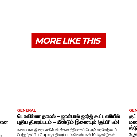
MORE LIKE THIS
GENERAL
GE
டொவினோ தாமஸ் – ஜான்பால் ஜார்ஜ் கூட்டணியில்
குட
ிலான
புதிய திரைப்படம் – மீண்டும் இணையும் ‘குப்பி’ டீம்!
மணி
ஸ்ட
மலையாள திரையுலகில் விமர்சன ரீதியாகப் பெரும் வரவேற்பைப்
உரு
பெற்ற ‘குப்பி’ (Guppy) திரைப்படம் வெளியாகி 10 ஆண்டுகள்
ரே