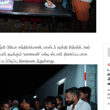
்மி பிரியா சந்திரமௌலி, மாஸ்டர் ஷக்தி ரித்விக், ‘லவ்
ோர் நடிக்கும் ‘வானவன்’ மல்டி ஸ்டாரர் திரைப்படமாக
படப்பிடிப்பு நிறைவடைந்துள்ளது.
G
ட
எ
அ
க
க
ஒ
ர
A