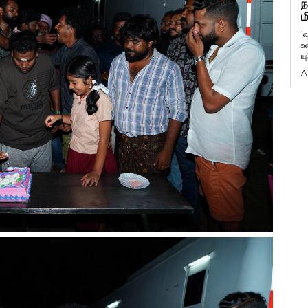
ந
ம
'
உ
ய
A