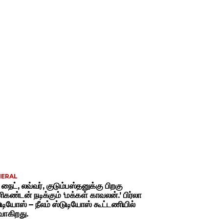
NERAL
் நைட், லவ்வர், குடும்பஸ்தனுக்கு பிறகு
கண்டன் நடிக்கும் ‘மக்கள் காவலன்.’ பிர்லா
ுடியோஸ் – நீலம் ஸ்டுடியோஸ் கூட்டணியில்
வாகிறது.