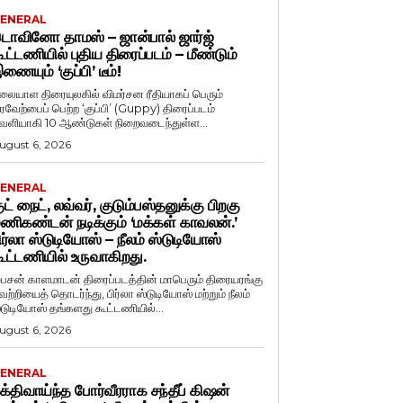
ENERAL
ொவினோ தாமஸ் – ஜான்பால் ஜார்ஜ்
ூட்டணியில் புதிய திரைப்படம் – மீண்டும்
ணையும் ‘குப்பி’ டீம்!
லையாள திரையுலகில் விமர்சன ரீதியாகப் பெரும்
ரவேற்பைப் பெற்ற ‘குப்பி’ (Guppy) திரைப்படம்
ெளியாகி 10 ஆண்டுகள் நிறைவடைந்துள்ள...
ugust 6, 2026
ENERAL
ுட் நைட், லவ்வர், குடும்பஸ்தனுக்கு பிறகு
ணிகண்டன் நடிக்கும் ‘மக்கள் காவலன்.’
ிர்லா ஸ்டுடியோஸ் – நீலம் ஸ்டுடியோஸ்
ூட்டணியில் உருவாகிறது.
ைசன் காளமாடன் திரைப்படத்தின் மாபெரும் திரையரங்கு
ெற்றியைத் தொடர்ந்து, பிர்லா ஸ்டுடியோஸ் மற்றும் நீலம்
்டுடியோஸ் தங்களது கூட்டணியில்...
ugust 6, 2026
ENERAL
க்திவாய்ந்த போர்வீரராக சந்தீப் கிஷன்