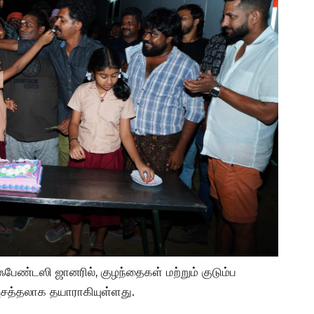
பேண்டஸி ஜானரில், குழந்தைகள் மற்றும் குடும்ப
சத்தலாக தயாராகியுள்ளது.