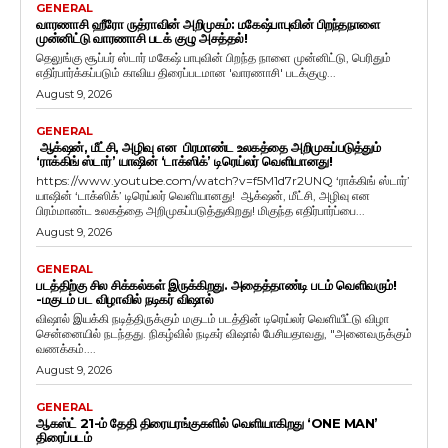
GENERAL
வாரணாசி ஹீரோ ருத்ராவின் அறிமுகம்: மகேஷ்பாபுவின் பிறந்தநாளை
முன்னிட்டு வாரணாசி படக் குழு அசத்தல்!
தெலுங்கு சூப்பர் ஸ்டார் மகேஷ் பாபுவின் பிறந்த நாளை முன்னிட்டு, பெரிதும்
எதிர்பார்க்கப்படும் காவிய திரைப்படமான 'வாரணாசி' படக்குழு...
August 9, 2026
GENERAL
ஆக்‌ஷன், மீட்சி, அழிவு என பிரமாண்ட உலகத்தை அறிமுகப்படுத்தும்
‘ராக்கிங் ஸ்டார்’ யாஷின் ‘டாக்ஸிக்’ டிரெய்லர் வெளியானது!
https://www.youtube.com/watch?v=f5M1d7r2UNQ ‘ராக்கிங் ஸ்டார்’
யாஷின் ‘டாக்ஸிக்’ டிரெய்லர் வெளியானது! ஆக்‌ஷன், மீட்சி, அழிவு என
பிரம்மாண்ட உலகத்தை அறிமுகப்படுத்துகிறது! மிகுந்த எதிர்பார்ப்பை...
August 9, 2026
GENERAL
படத்திற்கு சில சிக்கல்கள் இருக்கிறது. அதைத்தாண்டி படம் வெளிவரும்!
-மகுடம் பட விழாவில் நடிகர் விஷால்
விஷால் இயக்கி நடித்திருக்கும் மகுடம் படத்தின் டிரெய்லர் வெளியீட்டு விழா
சென்னையில் நடந்தது. நிகழ்வில் நடிகர் விஷால் பேசியதாவது, "அனைவருக்கும்
வணக்கம்....
August 9, 2026
GENERAL
ஆகஸ்ட் 21-ம் தேதி திரையரங்குகளில் வெளியாகிறது ‘ONE MAN’
திரைப்படம்