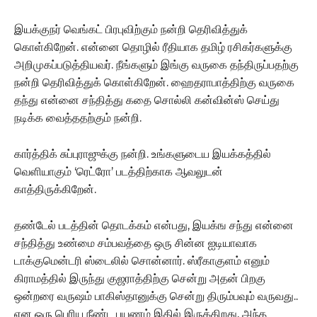
இயக்குநர் வெங்கட் பிரபுவிற்கும் நன்றி தெரிவித்துக்
கொள்கிறேன். என்னை தொழில் ரீதியாக தமிழ் ரசிகர்களுக்கு
அறிமுகப்படுத்தியவர். நீங்களும் இங்கு வருகை தந்திருப்பதற்கு
நன்றி தெரிவித்துக் கொள்கிறேன்.‌ ஹைதராபாத்திற்கு வருகை
தந்து என்னை சந்தித்து கதை சொல்லி கன்வின்ஸ் செய்து
நடிக்க வைத்ததற்கும் நன்றி.
கார்த்திக் சுப்புராஜுக்கு நன்றி. உங்களுடைய இயக்கத்தில்
வெளியாகும் ‘ரெட்ரோ’ படத்திற்காக ஆவலுடன்
காத்திருக்கிறேன்.‌
தண்டேல் படத்தின் தொடக்கம் என்பது, இயக்ங சந்து என்னை
சந்தித்து உண்மை சம்பவத்தை ஒரு சின்ன ஐடியாவாக
டாக்குமென்டரி ஸ்டைலில் சொன்னார். ஸ்ரீகாகுளம் எனும்
கிராமத்தில் இருந்து குஜராத்திற்கு சென்று அதன் பிறகு
ஒன்றரை வருஷம் பாகிஸ்தானுக்கு சென்று திரும்பவும் வருவது..
என ஒரு பெரிய நீண்ட பயணம் இதில் இருக்கிறது. அந்த