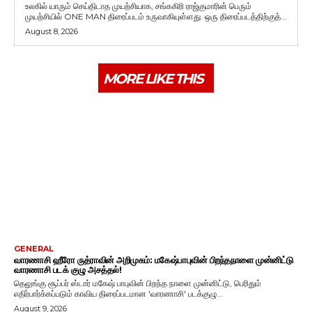
உலகில் யாரும் செய்திடாத முயற்சியாக, சங்ககிரி ராஜ்குமாரின் பெரும்
முயற்சியில் ONE MAN திரைப்படம் உருவாகியுள்ளது. ஒரு திரைப்படத்திற்குத்...
August 8, 2026
MORE LIKE THIS
GENERAL
வாரணாசி ஹீரோ ருத்ராவின் அறிமுகம்: மகேஷ்பாபுவின் பிறந்தநாளை முன்னிட்டு
வாரணாசி படக் குழு அசத்தல்!
தெலுங்கு சூப்பர் ஸ்டார் மகேஷ் பாபுவின் பிறந்த நாளை முன்னிட்டு, பெரிதும்
எதிர்பார்க்கப்படும் காவிய திரைப்படமான 'வாரணாசி' படக்குழு...
August 9, 2026