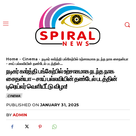
Home
Cinema
நடிகர் கார்த்தி பங்கேற்பில் உற்சாகமாக நடந்த நாக சைதன்யா
- சாய் பல்லவியின் தண்டேல் படத்தின்...
நடிகர் கார்த்தி பங்கேற்பில் உற்சாகமாக நடந்த நாக
சைதன்யா – சாய் பல்லவியின் தண்டேல் படத்தின்
டிரெய்லர் வெளியீட்டு விழா!
CINEMA
PUBLISHED ON
JANUARY 31, 2025
BY
ADMIN