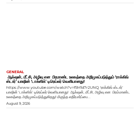
GENERAL
ஆக்‌ஷன், மீட்சி, அழிவு என பிரமாண்ட உலகத்தை அறிமுகப்படுத்தும் ‘ராக்கிங்
ஸ்டார்’ யாஷின் ‘டாக்ஸிக்’ டிரெய்லர் வெளியானது!
https://www.youtube.com/watch?v=f5M1d7r2UNQ ‘ராக்கிங் ஸ்டார்’
யாஷின் ‘டாக்ஸிக்’ டிரெய்லர் வெளியானது! ஆக்‌ஷன், மீட்சி, அழிவு என பிரம்மாண்ட
உலகத்தை அறிமுகப்படுத்துகிறது! மிகுந்த எதிர்பார்ப்பை...
August 9, 2026