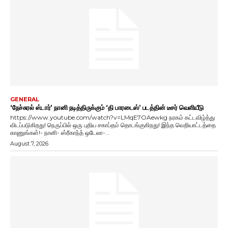
GENERAL
‘நேச்சுரல் ஸ்டார்’ நானி நடித்திருக்கும் ‘தி பாரடைஸ்’ படத்தின் டீசர் வெளியீடு
https://www.youtube.com/watch?v=LMqE7OAewkg நரகம் கட்டவிழ்த்து
விடப்படுகிறது! நெருப்பில் ஒரு புதிய சகாப்தம் தொடங்குகிறது! இந்த வெறியாட்டத்தை
காணுங்கள்!- நானி- ஸ்ரீகாந்த் ஒடேலா-...
August 7, 2026