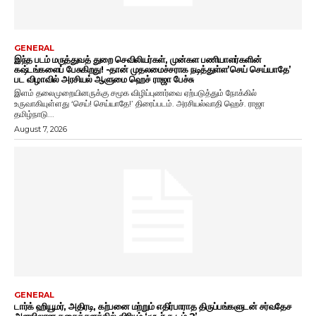
GENERAL
இந்த படம் மருத்துவத் துறை செவிலியர்கள், முன்கள பணியாளர்களின்
கஷ்டங்களைப் பேசுகிறது! -தான் முதலமைச்சராக நடித்துள்ள’செய் செய்யாதே’
பட விழாவில் அரசியல் ஆளுமை ஹெச் ராஜா பேச்சு
இளம் தலைமுறையினருக்கு சமூக விழிப்புணர்வை ஏற்படுத்தும் நோக்கில்
உருவாகியுள்ளது ‘செய்! செய்யாதே!’ திரைப்படம். அரசியல்வாதி ஹெச். ராஜா
தமிழ்நாடு...
August 7, 2026
GENERAL
டார்க் ஹியூமர், அதிரடி, கற்பனை மற்றும் எதிர்பாராத திருப்பங்களுடன் சர்வதேச
அளவிலான கதைக்களத்தில் விரியும் ‘மூடர் கூடம் 2’