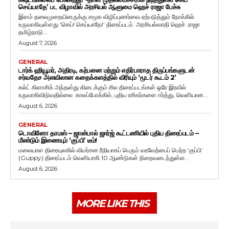
செய்யாதே’ பட விழாவில் அரசியல் ஆளுமை ஹெச் ராஜா பேச்சு
இளம் தலைமுறையினருக்கு சமூக விழிப்புணர்வை ஏற்படுத்தும் நோக்கில்
உருவாகியுள்ளது ‘செய்! செய்யாதே!’ திரைப்படம். அரசியல்வாதி ஹெச். ராஜா
தமிழ்நாடு...
August 7, 2026
GENERAL
டார்க் ஹியூமர், அதிரடி, கற்பனை மற்றும் எதிர்பாராத திருப்பங்களுடன்
சர்வதேச அளவிலான கதைக்களத்தில் விரியும் ‘மூடர் கூடம் 2’
கல்ட் கிளாசிக் அந்தஸ்து கிடைக்கும் சில திரைப்படங்கள் ஒரே இரவில்
உருவாகிவிடுவதில்லை. காலப்போக்கில், புதிய ரசிகர்களை ஈர்த்து, வெளியான...
August 6, 2026
GENERAL
டொவினோ தாமஸ் – ஜான்பால் ஜார்ஜ் கூட்டணியில் புதிய திரைப்படம் –
மீண்டும் இணையும் ‘குப்பி’ டீம்!
மலையாள திரையுலகில் விமர்சன ரீதியாகப் பெரும் வரவேற்பைப் பெற்ற ‘குப்பி’
(Guppy) திரைப்படம் வெளியாகி 10 ஆண்டுகள் நிறைவடைந்துள்ள...
August 6, 2026
MORE LIKE THIS