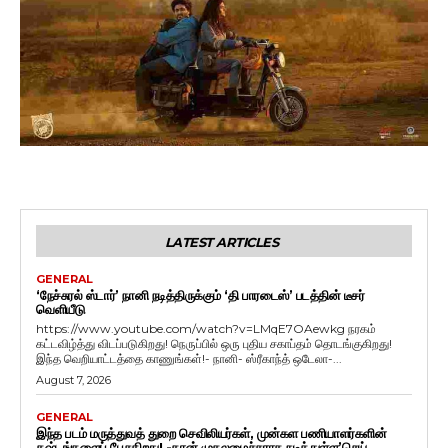
LATEST ARTICLES
GENERAL
‘நேச்சுரல் ஸ்டார்’ நானி நடித்திருக்கும் ‘தி பாரடைஸ்’ படத்தின் டீசர்
வெளியீடு
https://www.youtube.com/watch?v=LMqE7OAewkg நரகம்
கட்டவிழ்த்து விடப்படுகிறது! நெருப்பில் ஒரு புதிய சகாப்தம் தொடங்குகிறது!
இந்த வெறியாட்டத்தை காணுங்கள்!- நானி- ஸ்ரீகாந்த் ஒடேலா-...
August 7, 2026
GENERAL
இந்த படம் மருத்துவத் துறை செவிலியர்கள், முன்கள பணியாளர்களின்
கஷ்டங்களைப் பேசுகிறது! -தான் முதலமைச்சராக நடித்துள்ள’செய்