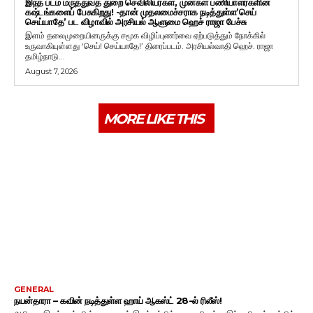
இந்த படம் மருத்துவத் துறை செவிலியர்கள், முன்கள பணியாளர்களின்
கஷ்டங்களைப் பேசுகிறது! -தான் முதலமைச்சராக நடித்துள்ள’செய்
செய்யாதே’ பட விழாவில் அரசியல் ஆளுமை ஹெச் ராஜா பேச்சு
இளம் தலைமுறையினருக்கு சமூக விழிப்புணர்வை ஏற்படுத்தும் நோக்கில்
உருவாகியுள்ளது ‘செய்! செய்யாதே!’ திரைப்படம். அரசியல்வாதி ஹெச். ராஜா
தமிழ்நாடு...
August 7, 2026
MORE LIKE THIS
GENERAL
நயன்தாரா – கவின் நடித்துள்ள ஹாய் ஆகஸ்ட் 28-ல் ரிலீஸ்!