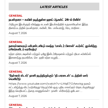
LATEST ARTICLES
GENERAL
நயன்தாரா – கவின் நடித்துள்ள ஹாய் ஆகஸ்ட் 28-ல் ரிலீஸ்!
அறிமுக இயக்குநர் விஷ்ணு எடவன் இயக்கத்தில் உருவாகியுள்ள இந்த
திரைப்படத்தில் நயன்தாரா, கவின், கே. பாக்யராஜ், பிரபு, ராதிகா...
August 7, 2026
GENERAL
நகைச்சுவையும் ஃபேண்டஸியும் கலந்த ‘மாஸ்டர் பிளான்’ ஃபர்ஸ்ட் லுக்கிற்கு
ரசிகர்களிடம் வரவேற்பு!
உத்ரா புரொடக்ஷன்ஸ் மற்றும் டிஜே இன்டர்நேஷனல் மற்றும் தியா ஃபிலிம்ஸ்
இணைந்து தயாரிக்க, செ. ஹரி உத்ரா எழுதி,...
August 7, 2026
GENERAL
‘நேச்சுரல் ஸ்டார்’ நானி நடித்திருக்கும் ‘தி பாரடைஸ்’ படத்தின் டீசர்
வெளியீடு
https://www.youtube.com/watch?v=LMqE7OAewkg நரகம்
கட்டவிழ்த்து விடப்படுகிறது! நெருப்பில் ஒரு புதிய சகாப்தம் தொடங்குகிறது!
இந்த வெறியாட்டத்தை காணுங்கள்!- நானி- ஸ்ரீகாந்த் ஒடேலா-...
August 7, 2026
GENERAL