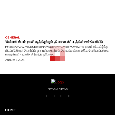
GENERAL
‘நேச்சுரல் ஸ்டார்’ நானி நடித்திருக்கும் ‘தி பாரடைஸ்’ படத்தின் டீசர் வெளியீடு
https://www.youtube.com/watch?v=LMqE7OAewkg நரகம் கட்டவிழ்த்து
விடப்படுகிறது! நெருப்பில் ஒரு புதிய சகாப்தம் தொடங்குகிறது! இந்த வெறியாட்டத்தை
காணுங்கள்!- நானி- ஸ்ரீகாந்த் ஒடேலா-...
August 7, 2026
News & Views
HOME