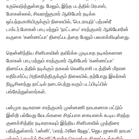
உருவெடுத்துள்ளது. மேலும், இந்த படத்தில் பிரபாஸ்,
மோகன்லால், சிவராஜ்குமார் ஆகியோர் நடிக்க
ஒப்பந்தமாகியிருக்கும் நிலையில், ‘பெடராயுடு’ பத்மஸ்ரீ
டாக்டர்.மோகன் பாபு மற்றும் ‘நாட்டமை’ சரத்குமார் ஆகியோரின்
வருகை ‘கண்ணப்பா’ திரைப்படத்தை மேலும் பலமாக்கியுள்ளது.
தென்னிந்திய சினிமாவின் தவிர்க்க முடியாத நடிகர்களான
மோகன் பாபு மற்றும் சரத்குமார் ஆகியோர் ‘கண்ணப்பா’
திரைப்படத்தில் நடிக்கும் தகவல் வெளியாகி படத்தின் மீதான
எதிர்பார்ப்பு அதிகரித்திருக்கும் நிலையில், தற்போது இவர்கள்
நியூசிலாந்து நாட்டில் நடைபெற்று வரும் படப்பிடிப்பில்
பங்கேற்றுள்ளார்கள்.
பன்முக நடிகரான சரத்குமார் முன்னணி நாயகனாக மட்டும்
இன்றி பல்வேறு வேடங்களை சிறப்பாக கையாளக் கூடிய சிறந்த
குணச்சித்திர நடிகராகவும் இந்திய சினிமாவில் முத்திரை
பதித்துள்ளார். ‘பன்னி’, ‘பாரத் அனே நேனு’, ‘ஜெய ஜானகி நாயக’
மற்றும் ‘பகவந்த் கேசரி’ போன்ற தெலுங்கு திரைப்படங்களில்