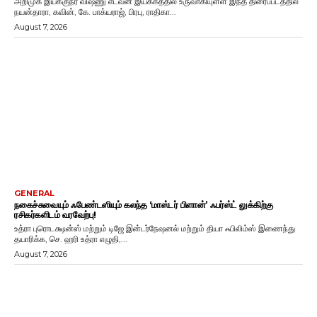
அறிமுக இயக்குநர் விஷ்ணு எடவன் இயக்கத்தில் உருவாகியுள்ள இந்த திரைப்படத்தில்
நயன்தாரா, கவின், கே. பாக்யராஜ், பிரபு, ராதிகா...
August 7, 2026
GENERAL
நகைச்சுவையும் ஃபேண்டஸியும் கலந்த ‘மாஸ்டர் பிளான்’ ஃபர்ஸ்ட் லுக்கிற்கு
ரசிகர்களிடம் வரவேற்பு!
உத்ரா புரொடக்ஷன்ஸ் மற்றும் டிஜே இன்டர்நேஷனல் மற்றும் தியா ஃபிலிம்ஸ் இணைந்து
தயாரிக்க, செ. ஹரி உத்ரா எழுதி,...
August 7, 2026