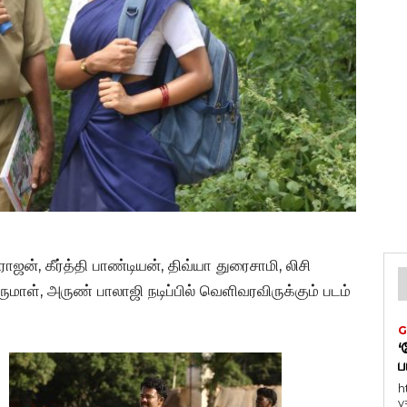
ாஜன், கீர்த்தி பாண்டியன், திவ்யா துரைசாமி, லிசி
ள், அருண் பாலாஜி நடிப்பில் வெளிவரவிருக்கும் படம்
G
‘
ப
h
v