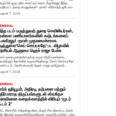
ெருப்பில் ஒரு புதிய சகாப்தம் தொடங்குகிறது! இந்த
ெறியாட்டத்தை காணுங்கள்!- நானி- ஸ்ரீகாந்த் ஒடேலா-...
ugust 7, 2026
ENERAL
ந்த படம் மருத்துவத் துறை செவிலியர்கள்,
ுன்கள பணியாளர்களின் கஷ்டங்களைப்
ேசுகிறது! -தான் முதலமைச்சராக
டித்துள்ள’செய் செய்யாதே’ பட விழாவில்
ரசியல் ஆளுமை ஹெச் ராஜா பேச்சு
ளம் தலைமுறையினருக்கு சமூக விழிப்புணர்வை
ற்படுத்தும் நோக்கில் உருவாகியுள்ளது ‘செய்! செய்யாதே!’
ிரைப்படம். அரசியல்வாதி ஹெச். ராஜா தமிழ்நாடு...
ugust 7, 2026
ENERAL
ார்க் ஹியூமர், அதிரடி, கற்பனை மற்றும்
திர்பாராத திருப்பங்களுடன் சர்வதேச
ளவிலான கதைக்களத்தில் விரியும் ‘மூடர்
ூடம் 2’
ல்ட் கிளாசிக் அந்தஸ்து கிடைக்கும் சில திரைப்படங்கள்
ரே இரவில் உருவாகிவிடுவதில்லை. காலப்போக்கில், புதிய