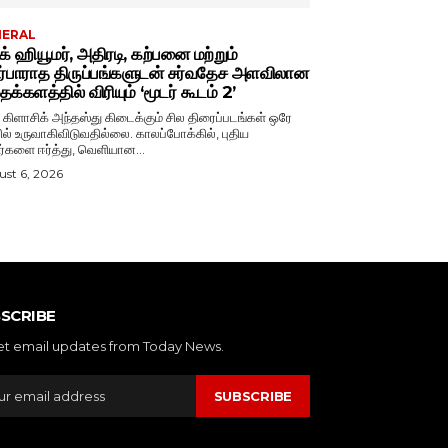
NERAL
்க் ஹியூமர், அதிரடி, கற்பனை மற்றும்
ர்பாராத திருப்பங்களுடன் சர்வதேச அளவிலான
க்களத்தில் விரியும் ‘மூடர் கூடம் 2’
் கிளாசிக் அந்தஸ்து கிடைக்கும் சில திரைப்படங்கள் ஒரே
ல் உருவாகிவிடுவதில்லை. காலப்போக்கில், புதிய
ர்களை ஈர்த்து, வெளியான...
st 6, 2026
SCRIBE
et email updates from Today News.
SUBSCRIBE