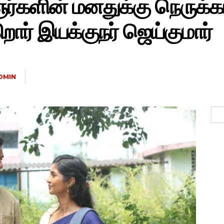
ஞர்களின் மனதுக்கு நெருக
றார் இயக்குநர் ஜெய்குமார்
DMIN