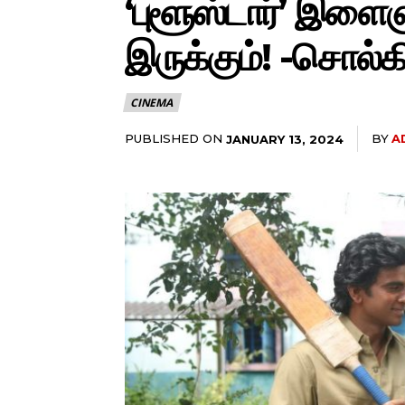
‘புளூஸ்டார்’ இளை
இருக்கும்! -சொல்கி
CINEMA
PUBLISHED ON
BY
A
JANUARY 13, 2024