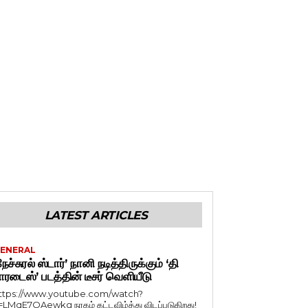
LATEST ARTICLES
ENERAL
நேச்சுரல் ஸ்டார்’ நானி நடித்திருக்கும் ‘தி
ாரடைஸ்’ படத்தின் டீசர் வெளியீடு
ttps://www.youtube.com/watch?
=LMqE7OAewkg நரகம் கட்டவிழ்த்து விடப்படுகிறது!