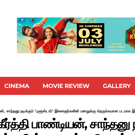
CINEMA
MOVIE REVIEW
GALLERY
ன், சாந்தனு நடிக்கும் ‘புளூஸ்டார்' இளைஞர்களின் மனதுக்கு நெருக்கமான படமாக இரு
்த்தி பாண்டியன், சாந்தனு ந