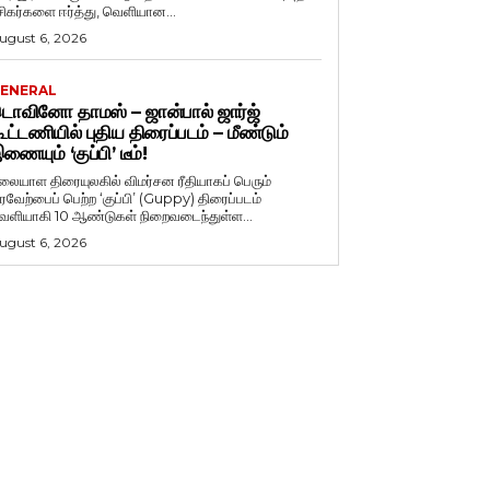
சிகர்களை ஈர்த்து, வெளியான...
ugust 6, 2026
ENERAL
ொவினோ தாமஸ் – ஜான்பால் ஜார்ஜ்
ூட்டணியில் புதிய திரைப்படம் – மீண்டும்
ணையும் ‘குப்பி’ டீம்!
லையாள திரையுலகில் விமர்சன ரீதியாகப் பெரும்
ரவேற்பைப் பெற்ற ‘குப்பி’ (Guppy) திரைப்படம்
ெளியாகி 10 ஆண்டுகள் நிறைவடைந்துள்ள...
ugust 6, 2026