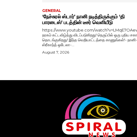
GENERAL
‘நேச்சுரல் ஸ்டார்’ நானி நடித்திருக்கும் ‘தி
பாரடைஸ்’ படத்தின் டீசர் வெளியீடு
https://www.youtube.com/watch?v=LMqE7OAe
நரகம் கட்டவிழ்த்து விடப்படுகிறது! நெருப்பில் ஒரு புதிய சகா
தொடங்குகிறது! இந்த வெறியாட்டத்தை காணுங்கள்!- நானி
ஸ்ரீகாந்த் ஒடேலா-...
August 7, 2026