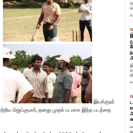
ந
வ
A
G
இ
ம
ப
ந
அ
இ
ஏ
த
A
G
இயக்குநர்
ட
எ
ற்றிய ஜெய்குமார், தனது முதல் படமாக இந்த படத்தை
அ
க
க
ஒ