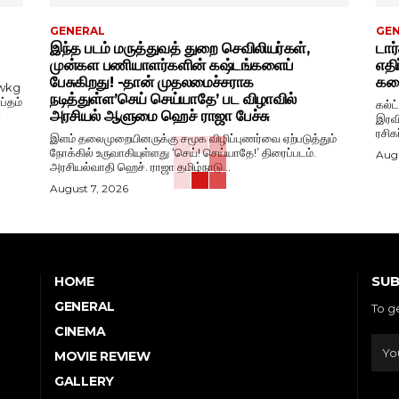
GENERAL
GE
இந்த படம் மருத்துவத் துறை செவிலியர்கள்,
டார
முன்கள பணியாளர்களின் கஷ்டங்களைப்
எதி
பேசுகிறது! -தான் முதலமைச்சராக
கதை
wkg
நடித்துள்ள’செய் செய்யாதே’ பட விழாவில்
ப்தம்
கல்ட
அரசியல் ஆளுமை ஹெச் ராஜா பேச்சு
-
இரவி
ரசிக
இளம் தலைமுறையினருக்கு சமூக விழிப்புணர்வை ஏற்படுத்தும்
நோக்கில் உருவாகியுள்ளது ‘செய்! செய்யாதே!’ திரைப்படம்.
Augu
அரசியல்வாதி ஹெச். ராஜா தமிழ்நாடு...
August 7, 2026
SUB
HOME
GENERAL
To g
CINEMA
MOVIE REVIEW
GALLERY