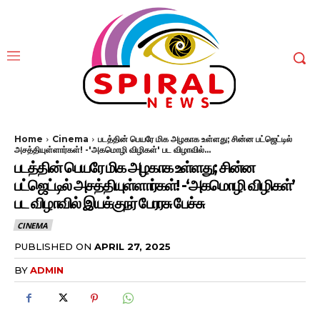
Home
Cinema
படத்தின் பெயரே மிக அழகாக உள்ளது; சின்ன பட்ஜெட்டில்
அசத்தியுள்ளார்கள்! -'அகமொழி விழிகள்' பட விழாவில்...
படத்தின் பெயரே மிக அழகாக உள்ளது; சின்ன
பட்ஜெட்டில் அசத்தியுள்ளார்கள்! -‘அகமொழி விழிகள்’
பட விழாவில் இயக்குநர் பேரரசு பேச்சு
CINEMA
PUBLISHED ON
APRIL 27, 2025
BY
ADMIN