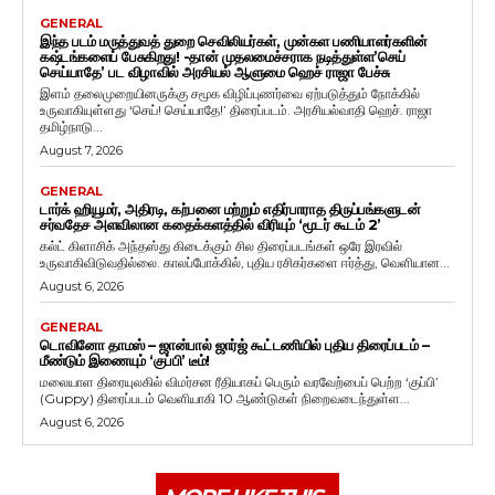
GENERAL
இந்த படம் மருத்துவத் துறை செவிலியர்கள், முன்கள பணியாளர்களின்
கஷ்டங்களைப் பேசுகிறது! -தான் முதலமைச்சராக நடித்துள்ள’செய்
செய்யாதே’ பட விழாவில் அரசியல் ஆளுமை ஹெச் ராஜா பேச்சு
இளம் தலைமுறையினருக்கு சமூக விழிப்புணர்வை ஏற்படுத்தும் நோக்கில்
உருவாகியுள்ளது ‘செய்! செய்யாதே!’ திரைப்படம். அரசியல்வாதி ஹெச். ராஜா
தமிழ்நாடு...
August 7, 2026
GENERAL
டார்க் ஹியூமர், அதிரடி, கற்பனை மற்றும் எதிர்பாராத திருப்பங்களுடன்
சர்வதேச அளவிலான கதைக்களத்தில் விரியும் ‘மூடர் கூடம் 2’
கல்ட் கிளாசிக் அந்தஸ்து கிடைக்கும் சில திரைப்படங்கள் ஒரே இரவில்
உருவாகிவிடுவதில்லை. காலப்போக்கில், புதிய ரசிகர்களை ஈர்த்து, வெளியான...
August 6, 2026
GENERAL
டொவினோ தாமஸ் – ஜான்பால் ஜார்ஜ் கூட்டணியில் புதிய திரைப்படம் –
மீண்டும் இணையும் ‘குப்பி’ டீம்!
மலையாள திரையுலகில் விமர்சன ரீதியாகப் பெரும் வரவேற்பைப் பெற்ற ‘குப்பி’
(Guppy) திரைப்படம் வெளியாகி 10 ஆண்டுகள் நிறைவடைந்துள்ள...
August 6, 2026