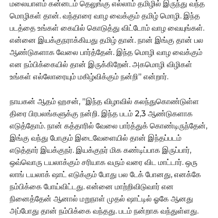
மலையாளம் கன்னடம் தெலுங்கு எல்லாம் தமிழில் இருந்து வந்த
மொழிகள் தான். வந்தாரை வாழ வைக்கும் தமிழ் மொழி. இந்த
படத்தை உங்கள் கையில் கொடுத்து விட்டோம் வாழ வையுங்கள்.
என்னை இயக்குநராக்கியது தமிழ் தான். நான் இங்கு தான் பல
ஆண்டுகளாக வேலை பார்த்தேன். இந்த மொழி வாழ வைக்கும்
என நம்பிக்கையில் தான் இருக்கிறேன். அகமொழி விழிகள்
உங்கள் எல்லோரையும் மகிழ்விக்கும் நன்றி” என்றார்.
நாயகன் ஆதம் ஹசன், ”இந்த விழாவில் கலந்துகொண்டுள்ள
திரை பிரபலங்களுக்கு நன்றி. இந்த படம் 2,3 ஆண்டுகளாக
எடுத்தோம். நான் கத்தாரில் வேலை பார்த்துக் கொண்டிருந்தேன்,
இங்கு வந்து போகும் இடைவேளையில் தான் இந்தப்படம்
எடுத்தார் இயக்குநர். இயக்குநர் மிக கண்டிப்பாக இருப்பார்,
ஒவ்வொரு டயலாக்கும் சரியாக வரும் வரை விட மாட்டார். ஒரு
லாங் டயலாக் ஷாட் எடுக்கும் போது பல டேக் போனது, எனக்கே
நம்பிக்கை போய்விட்டது. என்னை மாற்றிவிடுவார் என
நினைத்தேன் ஆனால் மறுநாள் முதல் ஷாட்டில் ஓகே ஆனது
அப்போது தான் நம்பிக்கை வந்தது. படம் நன்றாக வந்துள்ளது.