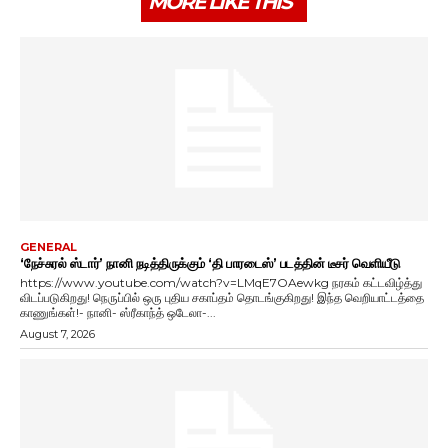
MORE LIKE THIS
GENERAL
‘நேச்சுரல் ஸ்டார்’ நானி நடித்திருக்கும் ‘தி பாரடைஸ்’ படத்தின் டீசர் வெளியீடு
https://www.youtube.com/watch?v=LMqE7OAewkg நரகம் கட்டவிழ்த்து
விடப்படுகிறது! நெருப்பில் ஒரு புதிய சகாப்தம் தொடங்குகிறது! இந்த வெறியாட்டத்தை
காணுங்கள்!- நானி- ஸ்ரீகாந்த் ஒடேலா-...
August 7, 2026