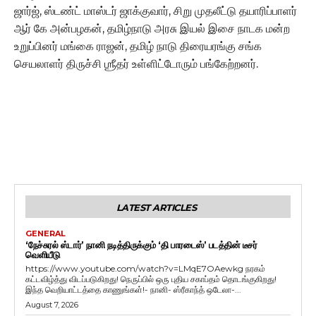
ஜார்ஜ், ஸ்டண்ட் மாஸ்டர் ஜாக்குவார், சிறு முதலீட்டு தயாரிப்பாளர்
ஆர் கே அன்பழகன், தமிழ்நாடு அரசு இயல் இசை நாடக மன்ற
உறுப்பினர் மங்கை ராஜன், தமிழ் நாடு திரையரங்கு சங்க
செயலாளர் திருச்சி ஶ்ரீதர் உள்ளிட்டோரும் பங்கேற்றனர்.
LATEST ARTICLES
GENERAL
‘நேச்சுரல் ஸ்டார்’ நானி நடித்திருக்கும் ‘தி பாரடைஸ்’ படத்தின் டீசர்
வெளியீடு
https://www.youtube.com/watch?v=LMqE7OAewkg நரகம்
கட்டவிழ்த்து விடப்படுகிறது! நெருப்பில் ஒரு புதிய சகாப்தம் தொடங்குகிறது!
இந்த வெறியாட்டத்தை காணுங்கள்!- நானி- ஸ்ரீகாந்த் ஒடேலா-...
August 7, 2026