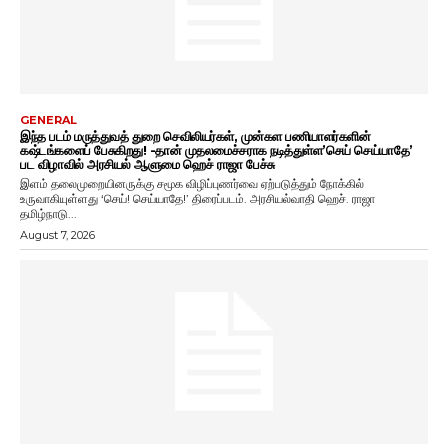
GENERAL
இந்த படம் மருத்துவத் துறை செவிலியர்கள், முன்கள பணியாளர்களின்
கஷ்டங்களைப் பேசுகிறது! -தான் முதலமைச்சராக நடித்துள்ள’செய் செய்யாதே’
பட விழாவில் அரசியல் ஆளுமை ஹெச் ராஜா பேச்சு
இளம் தலைமுறையினருக்கு சமூக விழிப்புணர்வை ஏற்படுத்தும் நோக்கில்
உருவாகியுள்ளது ‘செய்! செய்யாதே!’ திரைப்படம். அரசியல்வாதி ஹெச். ராஜா
தமிழ்நாடு...
August 7, 2026