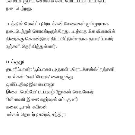
பல லட்ச ரூபாய் செலவில் செட் போடப்பட்டு படப்பிடிப்பு
நடைபெற்றது.
படத்தின் போஸ்ட் புரொடக்‌சன் வேலைகள் மும்முரமாக
நடைபெற்றுக் கொண்டிருக்கிறது. படத்தை மிக விரைவில்
திரைக்கு கொண்டுவர திட்டமிட்டுள்ளதாக தயாரிப்பாளர்
ரஞ்சனி தெரிவித்துள்ளார்.
படக்குழு:
தயாரிப்பாளர்: ‘பூம்பாரை முருகன் புரொடக்சன்ஸ்’ ரஞ்சனி
பாடல்கள்: ‘கவிப்பேரரசு’ வைரமுத்து
ஒளிப்பதிவு: இளையராஜா
இசை: ‘மெட்ரோ’ படப்புகழ் ஜோகன் செவனேஷ்
பின்னணி இசை: சுதர்ஷன் எம். குமார்
கலை: டி.என். கபிலன்
மக்கள் தொடர்பு: சுரேஷ் சந்திரா