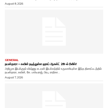
August 8, 2026
GENERAL
நயன்தாரா – கவின் நடித்துள்ள ஹாய் ஆகஸ்ட் 28-ல் ரிலீஸ்!
அறிமுக இயக்குநர் விஷ்ணு எடவன் இயக்கத்தில் உருவாகியுள்ள இந்த திரைப்படத்தில்
நயன்தாரா, கவின், கே. பாக்யராஜ், பிரபு, ராதிகா...
August 7, 2026