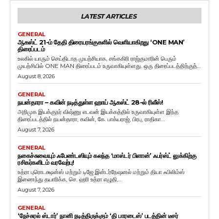
LATEST ARTICLES
GENERAL
ஆகஸ்ட் 21-ம் தேதி திரையரங்குகளில் வெளியாகிறது ‘ONE MAN’
திரைப்படம்
உலகில் யாரும் செய்திடாத முயற்சியாக, சங்ககிரி ராஜ்குமாரின் பெரும்
முயற்சியில் ONE MAN திரைப்படம் உருவாகியுள்ளது. ஒரு திரைப்படத்திற்குத்...
August 8, 2026
GENERAL
நயன்தாரா – கவின் நடித்துள்ள ஹாய் ஆகஸ்ட் 28-ல் ரிலீஸ்!
அறிமுக இயக்குநர் விஷ்ணு எடவன் இயக்கத்தில் உருவாகியுள்ள இந்த
திரைப்படத்தில் நயன்தாரா, கவின், கே. பாக்யராஜ், பிரபு, ராதிகா...
August 7, 2026
GENERAL
நகைச்சுவையும் ஃபேண்டஸியும் கலந்த ‘மாஸ்டர் பிளான்’ ஃபர்ஸ்ட் லுக்கிற்கு
ரசிகர்களிடம் வரவேற்பு!
உத்ரா புரொடக்ஷன்ஸ் மற்றும் டிஜே இன்டர்நேஷனல் மற்றும் தியா ஃபிலிம்ஸ்
இணைந்து தயாரிக்க, செ. ஹரி உத்ரா எழுதி,...
August 7, 2026
GENERAL
‘நேச்சுரல் ஸ்டார்’ நானி நடித்திருக்கும் ‘தி பாரடைஸ்’ படத்தின் டீசர்