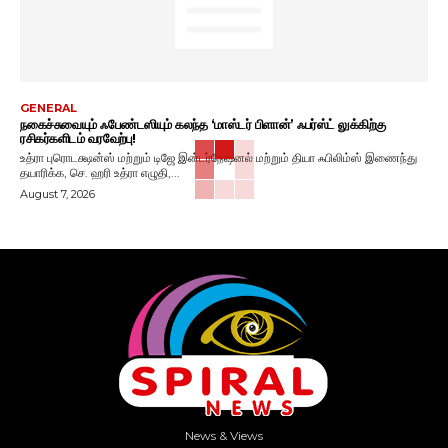
GENERAL
நகைச்சுவையும் ஃபேண்டஸியும் கலந்த ‘மாஸ்டர் பிளான்’ ஃபர்ஸ்ட் லுக்கிற்கு
ரசிகர்களிடம் வரவேற்பு!
உத்ரா புரொடக்ஷன்ஸ் மற்றும் டிஜே இன்டர்நேஷனல் மற்றும் தியா ஃபிலிம்ஸ் இணைந்து
தயாரிக்க, செ. ஹரி உத்ரா எழுதி,...
August 7, 2026
News & Views