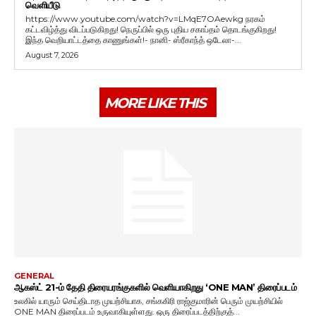
வெளியீடு
https://www.youtube.com/watch?v=LMqE7OAewkg நரகம்
கட்டவிழ்த்து விடப்படுகிறது! நெருப்பில் ஒரு புதிய சகாப்தம் தொடங்குகிறது!
இந்த வெறியாட்டத்தை காணுங்கள்!- நானி- ஸ்ரீகாந்த் ஒடேலா-...
August 7, 2026
MORE LIKE THIS
GENERAL
ஆகஸ்ட் 21-ம் தேதி திரையரங்குகளில் வெளியாகிறது ‘ONE MAN’ திரைப்படம்
உலகில் யாரும் செய்திடாத முயற்சியாக, சங்ககிரி ராஜ்குமாரின் பெரும் முயற்சியில்
ONE MAN திரைப்படம் உருவாகியுள்ளது. ஒரு திரைப்படத்திற்குத்...