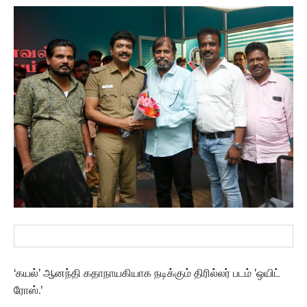
‘கயல்’ ஆனந்தி கதாநாயகியாக நடிக்கும் திரில்லர் படம் ’ஒயிட்
ரோஸ்.’