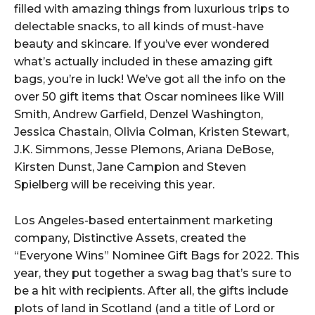
filled with amazing things from luxurious trips to
delectable snacks, to all kinds of must-have
beauty and skincare. If you’ve ever wondered
what’s actually included in these amazing gift
bags, you’re in luck! We’ve got all the info on the
over 50 gift items that Oscar nominees like Will
Smith, Andrew Garfield, Denzel Washington,
Jessica Chastain, Olivia Colman, Kristen Stewart,
J.K. Simmons, Jesse Plemons, Ariana DeBose,
Kirsten Dunst, Jane Campion and Steven
Spielberg will be receiving this year.
Los Angeles-based entertainment marketing
company, Distinctive Assets, created the
“Everyone Wins” Nominee Gift Bags for 2022. This
year, they put together a swag bag that’s sure to
be a hit with recipients. After all, the gifts include
plots of land in Scotland (and a title of Lord or