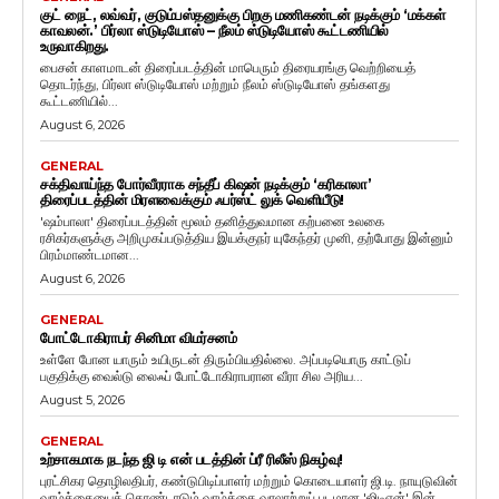
குட் நைட், லவ்வர், குடும்பஸ்தனுக்கு பிறகு மணிகண்டன் நடிக்கும் ‘மக்கள்
காவலன்.’ பிர்லா ஸ்டுடியோஸ் – நீலம் ஸ்டுடியோஸ் கூட்டணியில்
உருவாகிறது.
பைசன் காளமாடன் திரைப்படத்தின் மாபெரும் திரையரங்கு வெற்றியைத்
தொடர்ந்து, பிர்லா ஸ்டுடியோஸ் மற்றும் நீலம் ஸ்டுடியோஸ் தங்களது
கூட்டணியில்...
August 6, 2026
GENERAL
சக்திவாய்ந்த போர்வீரராக சந்தீப் கிஷன் நடிக்கும் ‘கரிகாலா’
திரைப்படத்தின் மிரளவைக்கும் ஃபர்ஸ்ட் லுக் வெளியீடு!
'ஷம்பாலா' திரைப்படத்தின் மூலம் தனித்துவமான கற்பனை உலகை
ரசிகர்களுக்கு அறிமுகப்படுத்திய இயக்குநர் யுகேந்தர் முனி, தற்போது இன்னும்
பிரம்மாண்டமான...
August 6, 2026
GENERAL
போட்டோகிராபர் சினிமா விமர்சனம்
உள்ளே போன யாரும் உயிருடன் திரும்பியதில்லை. அப்படியொரு காட்டுப்
பகுதிக்கு வைல்டு லைஃப் போட்டோகிராபரான வீரா சில அரிய...
August 5, 2026
GENERAL
உற்சாகமாக நடந்த ஜி டி என் படத்தின் ப்ரீ ரிலீஸ் நிகழ்வு!
புரட்சிகர தொழிலதிபர், கண்டுபிடிப்பாளர் மற்றும் கொடையாளர் ஜி.டி. நாயுடுவின்
வாழ்க்கையைக் கொண்டாடும் வாழ்க்கை வரலாற்றுப் படமான 'ஜிடிஎன்' இன்...