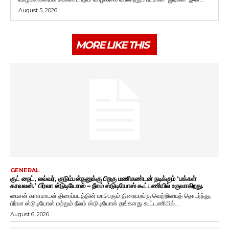
August 5, 2026
MORE LIKE THIS
GENERAL
குட் நைட், லவ்வர், குடும்பஸ்தனுக்கு பிறகு மணிகண்டன் நடிக்கும் ‘மக்கள்
காவலன்.’ பிர்லா ஸ்டுடியோஸ் – நீலம் ஸ்டுடியோஸ் கூட்டணியில் உருவாகிறது.
பைசன் காளமாடன் திரைப்படத்தின் மாபெரும் திரையரங்கு வெற்றியைத் தொடர்ந்து,
பிர்லா ஸ்டுடியோஸ் மற்றும் நீலம் ஸ்டுடியோஸ் தங்களது கூட்டணியில்...
August 6, 2026