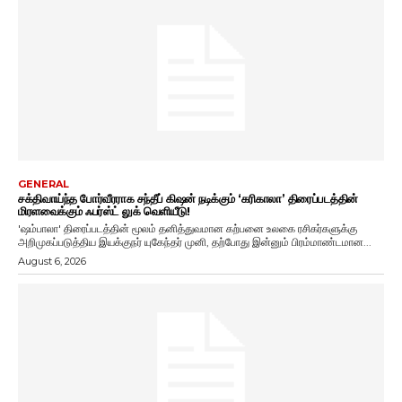
GENERAL
சக்திவாய்ந்த போர்வீரராக சந்தீப் கிஷன் நடிக்கும் ‘கரிகாலா’ திரைப்படத்தின்
மிரளவைக்கும் ஃபர்ஸ்ட் லுக் வெளியீடு!
'ஷம்பாலா' திரைப்படத்தின் மூலம் தனித்துவமான கற்பனை உலகை ரசிகர்களுக்கு
அறிமுகப்படுத்திய இயக்குநர் யுகேந்தர் முனி, தற்போது இன்னும் பிரம்மாண்டமான...
August 6, 2026