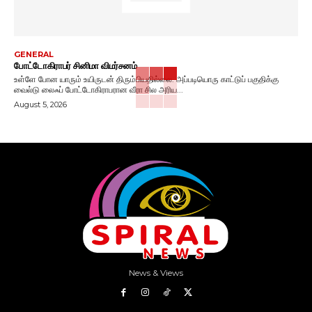
GENERAL
போட்டோகிராபர் சினிமா விமர்சனம்
உள்ளே போன யாரும் உயிருடன் திரும்பியதில்லை. அப்படியொரு காட்டுப் பகுதிக்கு
வைல்டு லைஃப் போட்டோகிராபரான வீரா சில அரிய...
August 5, 2026
News & Views