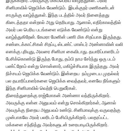
இருக்கிறார். அவருக்கு மிகப்பெரிய வாழ்த்துகள். அவர்
சினிமாவில் ஜெயிக்க வேண்டும். இயக்குநர் மணிகண்டன்
சாருக்கு வாழ்த்துகள். இந்த படத்தில் அவர் நினைத்தது
கிடைத்ததா என்றால் அது தெரியாது. ஆனால், எதிர்காலத்தில்
அவர் பல பெரிய படங்களை எடுக்க வேண்டும் என்று
வாழ்த்துகிறேன். கேமரா மேனின் பணி மிக சிறப்பாக இருந்தது.
சண்டைக்காட்சிகள் சிறப்பு, ஸ்டண்ட் மாஸ்டர் அண்னாவின் வலி
எனக்கு புரியுது, அவரை சினிமா கைவிடாது. தயாரிப்பாளரிடம்
பேசிக்கொண்டு இருந்த போது, தம்பி நாம சேர்ந்து ஒரு படம்
பண்ட்றோம் என்று சொன்னார், மகிழ்ச்சியாக இருந்தது. அவர்
நிச்சயம் ஜெயிக்க வேண்டும். இன்றைய நம்முடைய முதல்வர்
பல தயாரிப்பாளர்களை ஜெயிக்க வைத்தவர், எனவே நீங்களும்
இந்த சினிமாவில் வெற்றி பெறுவீர்கள்.
திரைத்துறைக்கு ராஜ்மோகன் அண்ணா வந்திருக்கிறார்.
அவருக்கு என்ன அனுபவம் என்று சொல்கிறார்கள், ஆனால்
அவருக்கு நிறைய அனுபவம் உண்டு. சினிமாவுக்கு வருவதற்கு
முன்பாகவே அவர் பலரிடம் பேசியிருக்கிறார். பலதரப்பட்ட
மக்களை சந்தித்து அவர்களுடன் உரையாடியிருக்கிறார்.