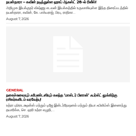
நயன்தாரா – கவின் நடித்துள்ள ஹாய் ஆகஸ்ட் 28-ல் ரிலீஸ்!
அறிமுக இயக்குநர் விஷ்ணு எடவன் இயக்கத்தில் உருவாகியுள்ள இந்த திரைப்படத்தில்
நயன்தாரா, கவின், கே. பாக்யராஜ், பிரபு, ராதிகா...
August 7, 2026
GENERAL
நகைச்சுவையும் ஃபேண்டஸியும் கலந்த ‘மாஸ்டர் பிளான்’ ஃபர்ஸ்ட் லுக்கிற்கு
ரசிகர்களிடம் வரவேற்பு!
உத்ரா புரொடக்ஷன்ஸ் மற்றும் டிஜே இன்டர்நேஷனல் மற்றும் தியா ஃபிலிம்ஸ் இணைந்து
தயாரிக்க, செ. ஹரி உத்ரா எழுதி,...
August 7, 2026