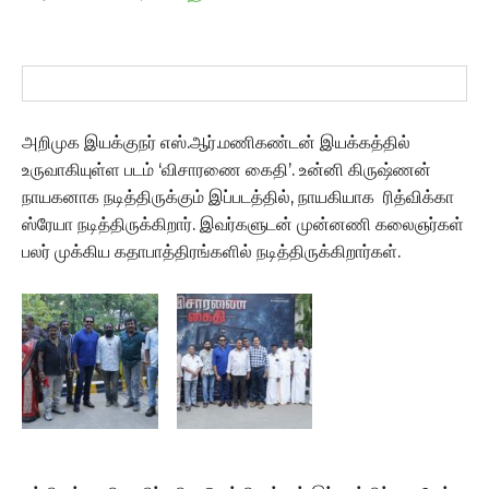
அறிமுக இயக்குநர் எஸ்.ஆர்.மணிகண்டன் இயக்கத்தில்
உருவாகியுள்ள படம் ‘விசாரணை கைதி’. உன்னி கிருஷ்ணன்
நாயகனாக நடித்திருக்கும் இப்படத்தில், நாயகியாக ரித்விக்கா
ஸ்ரேயா நடித்திருக்கிறார். இவர்களுடன் முன்னணி கலைஞர்கள்
பலர் முக்கிய கதாபாத்திரங்களில் நடித்திருக்கிறார்கள்.