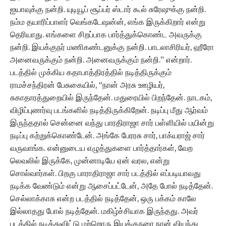
ஐயாவுக்கு நன்றி. யுடியூப் சூப்பர் ஸ்டார் கூல் சுரேஷுக்கு நன்றி.
நம்ம தயாரிப்பாளர் வெங்கடேஷன்ன், எங்க இருக்கிறார் என்று
தெரியாது. எங்களை சிறப்பாக பார்த்துக்கொண்ட அவருக்கு
நன்றி. இயக்குநர் மணிகண்டனுக்கு நன்றி. பாடலாசிரியர், ஹீரோ
அனைவருக்கும் நன்றி. அனைவருக்கும் நன்றி.” என்றார்.
படத்தில் முக்கிய கதாபாத்திரத்தில் நடித்திருக்கும்
ராமச்சந்திரன் பேசுகையில், “நான் அரசு ஊழியர்,
சுகாதாரத்துறையில் இருந்தேன். மதுரையில் பிறந்தேன். நாடகம்,
விழிப்புணர்வு படங்களில் நடித்திருக்கிறேன். நடிப்பு மீது ஆர்வம்
இருந்ததால் சென்னை வந்து பாரதிராஜா சார் பள்ளியில் பயின்று
நடிப்பு கற்றுக்கொண்டேன். அங்கே பேரரசு சார், பாக்யராஜ் சார்
வருவாங்க. என்னுடைய எழுத்துகளை பார்த்தார்கள், வேற
லெவலில் இருக்கே, முன்னாடியே ஏன் வரல, என்று
சொல்வார்கள். பிறகு பாராதிராஜா சார் படத்தில் எப்படியாவது
நடிக்க வேண்டும் என்று ஆசைப்பட்டேன், அதே போல் நடித்தேன்.
செல்லாக்காசு என்ற படத்தில் நடித்தேன், ஒரு பக்கம் காலே
இல்லாதது போல் நடித்தேன். மகிழ்ச்சியாக இருந்தது. அவர்
படத்தில் நடித்துவிட்டு மற்றொரு இயக்குநரை நான் வியந்து