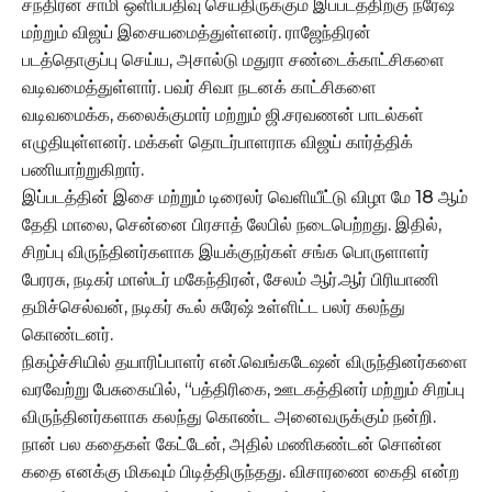
சந்திரன் சாமி ஒளிப்பதிவு செய்திருக்கும் இப்படத்திற்கு நரேஷ்
மற்றும் விஜய் இசையமைத்துள்ளனர். ராஜேந்திரன்
படத்தொகுப்பு செய்ய, அசால்டு மதுரா சண்டைக்காட்சிகளை
வடிவமைத்துள்ளார். பவர் சிவா நடனக் காட்சிகளை
வடிவமைக்க, கலைக்குமார் மற்றும் ஜி.சரவணன் பாடல்கள்
எழுதியுள்ளனர். மக்கள் தொடர்பாளராக விஜய் கார்த்திக்
பணியாற்றுகிறார்.
இப்படத்தின் இசை மற்றும் டிரைலர் வெளியீட்டு விழா மே 18 ஆம்
தேதி மாலை, சென்னை பிரசாத் லேபில் நடைபெற்றது. இதில்,
சிறப்பு விருந்தினர்களாக இயக்குநர்கள் சங்க பொருளாளர்
பேரரசு, நடிகர் மாஸ்டர் மகேந்திரன், சேலம் ஆர்.ஆர் பிரியாணி
தமிச்செல்வன், நடிகர் கூல் சுரேஷ் உள்ளிட்ட பலர் கலந்து
கொண்டனர்.
நிகழ்ச்சியில் தயாரிப்பாளர் என்.வெங்கடேஷன் விருந்தினர்களை
வரவேற்று பேசுகையில், “பத்திரிகை, ஊடகத்தினர் மற்றும் சிறப்பு
விருந்தினர்களாக கலந்து கொண்ட அனைவருக்கும் நன்றி.
நான் பல கதைகள் கேட்டேன், அதில் மணிகண்டன் சொன்ன
கதை எனக்கு மிகவும் பிடித்திருந்தது. விசாரணை கைதி என்ற