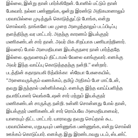
இல்லை, இன்று தான் பார்க்கிறேன். போனில் மட்டும் தான்
பேசுவார். நல்லா பண்ணுங்க, ஒன்று இரண்டு அதிகமானாலும்
பரவாயில்லை முடித்துக் கொடுத்துட்டு போங்க, என்று
சொல்வார். நாங்களே பல முறை அழைத்தாலும் படப்பிடிப்பு
தளத்திற்கு வர மாட்டார். அதற்கு காரணம் இயக்குநர்
மணிகண்டன் சார் தான். அவர் மிக சிறப்பாக பணியாற்றினார்.
இவரைப் போல் அமைதியான இயக்குநரை நான் பார்த்ததே
இல்லை. ஒருவரையும் திட்டாமல் வேலை வாங்குவார். எனக்கு
அவர் இந்த வாய்ப்பு கொடுத்ததற்கு நன்றி.” என்றார்.
படத்தின் கதாநாயகி ரித்விக்கா ஸ்ரேயா பேசுகையில்,
“அனைவருக்கும் வணக்கம், தமிழ் அதிகம் பேச மாட்டேன்,
தவறு இருந்தால் மன்னிக்கவும். எனக்கு இந்த வாய்ப்பளித்த
தயாரிப்பாளர் வெங்கடேஷன் சார் மற்றும் இயக்குநர்
மணிகண்டன் சாருக்கு நன்றி. உன்னி சொன்னது போல் தான்,
இயக்குநர் மணிகண்டன் சார் ரொம்பவே அமைதியானவர்,
யாரையும் திட்ட மாட்டார். யாராவது தவறு செய்தால் கூட
பரவாயில்லை, மறுபடியும் பண்ணுங்க பண்ணுங்க, என்று சொல்லி
ஊக்கம் கொடுப்பார். எனக்கு இது இரண்டாவது படம், ஸ்டண்ட்