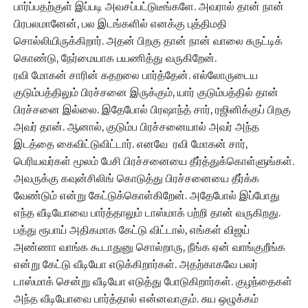
பார்ப்பதற்குள் இப்படி அவசப்பட்டுடீங்களே. அவரால் தான் நான்
பிரபலமானேன், பல இடங்களில் எனக்கு புத்திமதி
சொல்லியிருக்கிறார். அதன் பிறகு தான் நான் வாலை சுருட்டிக்
கொண்டு, நேர்மையாக பயணித்து வருகிறேன்.
ரவி மோகன் சாரின் கதறலை பார்த்தேன். எல்லோருடைய
குடும்பத்திலும் பிரச்சனை இருக்கும், யார் குடும்பத்தில் தான்
பிரச்சனை இல்லை. இதேபோல் பிரஷாந்த் சார், ரஜினிக்குப் பிறகு
அவர் தான். ஆனால், குடும்ப பிரச்சனையால் அவர் அந்த
இடத்தை கைவிட்டுவிட்டார். எனவே ரவி மோகன் சார்,
பெரியவர்கள் மூலம் பேசி பிரச்சனையை தீர்த்துக்கொள்ளுங்கள்.
அவருக்கு கவுன்சிலிங் கொடுத்து பிரச்சனையை தீர்க்க
வேண்டும் என்று கேட்டுக்கொள்கிறேன். அதேபோல் இப்போது
எந்த வீடியோவை பார்த்தாலும் டாஸ்மாக் பற்றி தான் வருகிறது.
பத்து ரூபாய் அதிகமாக கேட்டு விட்டால், எங்கள் விஜய்
அண்ணா வாங்க கூடாதுனு சொல்றாரு, நீங்க ஏன் வாங்குறீங்க
என்று கேட்டு வீடியோ எடுக்கிறார்கள். அதற்காகவே பலர்
டாஸ்மாக் சென்று வீடியோ எடுத்து போடுகிறார்கள். குழந்தைகள்
அந்த வீடியோவை பார்த்தால் என்னவாகும். சுய ஒழுக்கம்