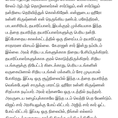
சேலம் ஆர்.ஆர் தொழிலாளர்கள் சார்பிலும், என் சார்பிலும்
நன்றியை தெரிவித்துக் கொள்கிறேன். என்னுடைய ஹீரோ
உன்னி கிருஷ்ணன் என் நெருங்கிய நண்பர். மகேந்திரன்,
பாடலாசிரியர், தயாரிப்பாளர், இயக்குநர் முக்கியமாக இந்த
படத்தை தயாரித்த தயாரிப்பாளர்களுக்கு பெரிய நன்றி.
இப்போதைய காலக்கட்டத்தில் ஒரு திரைப்படம் தயாரிப்பது
சாதாரண விசயம் இல்லை. கே.ராஜன் சார் இன்று நம்மிடம்
இல்லை. அவர் சிறிய படங்களுக்காக நிறைய பேசியிருக்கிறார்.
தயாரிப்பாளர்களுக்காக குரல் கொடுத்திருக்கிறார். சிறிய
படங்களுக்கு தியேட்டர் கிடைக்காது, பெரிய படங்களின்
வருகையினால் சிறிய படங்கள் மக்களிடம் சேர முடியாமல்
போகிறது. இப்படி ஒரு சூழ்நிலையில் இந்த படத்தை தயாரித்த
வெங்கடேஷன் சாருக்கு பாராட்டு. ஹீரோ உன்னி கிருஷ்ணன்
சிறப்பாக நடிப்பார். அவர் ஏற்கனவே ஒரு படத்தில் நடித்தார்.
அவருடைய உழைப்புக்காகவே இந்த படம் வெற்றி பெற வேண்டும்.
விஜய் சார் அரசியலுக்கு போய் விட்டார். அஜித் சார் கார் ஓட்ட
போய் விட்டார். இப்படி ஒரு நிலையில், நீங்கள் எல்லாம்
திரைப்படத்துறையை தூக்கி நிறுத்த வந்திருக்கிறீர்கள்,