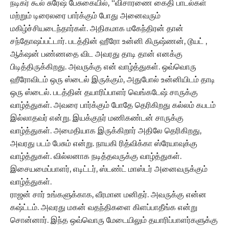
நடிகர் கூல் சுரேஷ் பேசுகையில், “விசாரணை கைதி பாடல்கள்
மற்றும் டிரைலரை பார்க்கும் போது அனைவரும்
மகிழ்ச்சியடைந்தார்கள். அதிகமாக மகேந்திரன் தான்
சந்தோஷப்பட்டார். படத்தின் ஹீரோ உன்னி கிருஷ்ணன், டூயட் ,
ஆக்‌ஷன் பண்ணதை விட அவரது தாடி தான் எனக்கு
பிடித்திருக்கிறது. அவருக்கு என் வாழ்த்துகள். ஒவ்வொரு
ஹீரோவிடம் ஒரு ஸ்டைல் இருக்கும், அதுபோல் உன்னியிடம் தாடி
ஒரு ஸ்டைல். படத்தின் தயாரிப்பாளர் வெங்கடேஷ் சாருக்கு
வாழ்த்துகள். அவரை பார்க்கும் போதே தெரிகிறது கல்லம் கபடம்
இல்லாதவர் என்று. இயக்குநர் மணிகண்டன் சாருக்கு
வாழ்த்துகள். அமைதியாக இருக்கிறார் அதிலே தெரிகிறது,
அவரது படம் பேசும் என்று. நாயகி ரித்விக்கா ஸ்ரேயாவுக்கு
வாழ்த்துகள். வில்லனாக நடித்தவருக்கு வாழ்த்துகள்.
இசையமைப்பாளர், எடிட்டர், ஸ்டண்ட் மாஸ்டர் அனைவருக்கும்
வாழ்த்துகள்.
ராஜன் சார் உங்களுக்காக, வீரமான மனிதர். அவருக்கு என்ன
கஷ்ட்டம். அவரது மகன் வதந்திகளை கிளப்பாதீங்க என்று
சொன்னார். இந்த ஒவ்வொரு மேடையிலும் தயாரிப்பாளர்களுக்கு