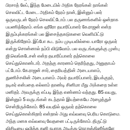
பிரசாத் லேப், இந்த மேடையில் அதிக நேரங்கள் நாங்கள்
செலவிட்ட மேடை. அதிகம் நேரம் நான், இன்னும் பலர்
ஒருவருடன் நேரம் செலவிட்டோம். பல தருணங்களில் ஒன்றாக
பயணித்தோம். எங்க ஹீரோ தயாரிப்பாளர் கே.ராஜன் என்ற
இரும்புக்கரங்கள் பல இசைத்தகடுகளை வெளியிட்டு
இருக்கிறோம். இப்போ கூட நம்ப முடியவில்லை. யாரோ ஒருவர்
என்று சொன்னால் நம்பி விடுவோம். பல வருடங்களுக்கு முன்பு
ஜி.வெங்கடேசன் என்ற தயாரிப்பாளர் தற்கொலை
செய்துகொண்டார். அதற்கு காரணம் தெரிந்தது, அனுதாபம்
பட்டோம். கே.ராஜன் சார், தைரியத்தின் அடையாளம்,
துணிச்சலின் அடையாளம். அவர் தயாரிப்பாளர், இயக்குநர்,
நடிகர் என்பதை எல்லாம் தாண்டி சினிமா மீது அக்கறை உள்ள
மனிதர். அவருக்கு எப்படி இந்த எண்ணம் வந்தது. 85 வயது,
இன்னும் 5 வருடங்கள் கடந்தால் இயற்கையே அழைத்துச்
சென்றிருக்கோம். 85 வயதில் ஒருவர் தற்கொலை
செய்துகொள்கிறார் என்றால் அது எவ்வளவு பெரிய கொடுமை.
அந்த மனசு எவ்வளவு வேதனை பட்டிருக்கோம். திருட்டு
விசிடியை ஒழிக்க தனி நபராக அடித்து நொறுக்கினீங்களே