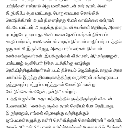
பார்த்தேன் என்றால் அது மணிகண்டன் சார் தான். அவர்
திருப்தியே ஆக மாட்டாரு. பொறுமையாக சொல்லிக்
கொடுக்கிறார், அவர் நினைத்தது போல் வரவில்லை என்றால்
விடவே மாட்டார். அவருக்கு நிறைய விசயங்கள் தெரியும், அவரை
ஏமாற்றவே முடியாது. சினிமாவை நேசிப்பவர்கள் நிச்சயம்
சாதிப்பார்கள், மணிகண்டன் சாரும் நிச்சயம் சாதிப்பார். படத்தில்
ஒரு காட்சி இருக்கிறது, அதை பார்ப்பவர்கள் நிச்சயம்
கண்கலங்குவார்கள். இயக்குநர்கள் விக்ரமன், ஆர்.சுந்தராஜன்,
பாக்யராஜ் ஆகியோர் இந்த படத்திற்கு வாழ்த்து
தெரிவித்திருக்கிறார்கள். படம் நிச்சயம் ஜெயிக்கும். நானும் அரசு
பணியில் இருந்து திரையுலகத்திற்கு வருகிறேன், உங்களுடைய
ஒத்துழைப்பு மற்றும் வாழ்த்துகள் வேண்டும் என்று
கேட்டுக்கொள்கிறேன், நன்றி.” என்றார்.
படத்தில் முக்கிய கதாபாத்திரத்தில் நடித்திருக்கும் விகடன்
பேசுகையில், “எனக்கு நடிக்க தான் தெரியும் பேச தெரியாது.
இருந்தாலும், எங்கள் விழாவுக்கு வந்திருக்கும்
ஜாம்பவான்களுக்கு நன்றி தெரிவித்துக் கொள்கிறேன்.” என்றார்.
சேலம் ஆர்.ஆர் பிரியாணி தமிழ்ச்செல்வன் பேசுகையில், “எங்கள்