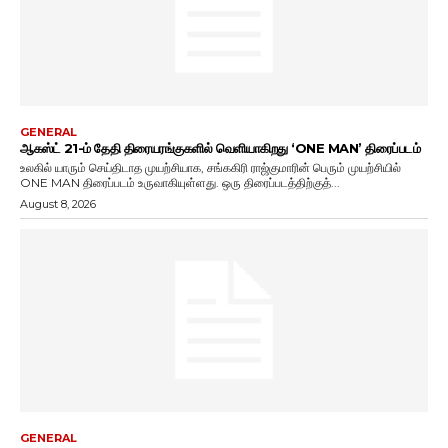
GENERAL
ஆகஸ்ட் 21-ம் தேதி திரையரங்குகளில் வெளியாகிறது ‘ONE MAN’ திரைப்படம்
உலகில் யாரும் செய்திடாத முயற்சியாக, சங்ககிரி ராஜ்குமாரின் பெரும் முயற்சியில்
ONE MAN திரைப்படம் உருவாகியுள்ளது. ஒரு திரைப்படத்திற்குத்...
August 8, 2026
GENERAL