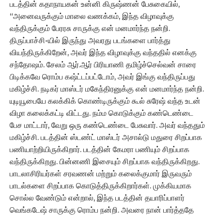
படத்தின் கதாநாயகன் உன்னி கிருஷ்ணன் பேசுகையில்,
“அனைவருக்கும் மாலை வணக்கம், இந்த விழாவுக்கு
வந்திருக்கும் பேரரசு சாருக்கு என் மனமார்ந்த நன்றி.
திருப்பாச்சி-யில் இருந்து அவரது படங்களை பார்த்து
வியந்திருக்கிறேன், அவர் இந்த விழாவுக்கு வந்ததில் எனக்கு
சந்தோஷம். சேலம் ஆர்.ஆர் பிரியாணி தமிழ்ச்செல்வன் சாரை
பிடிக்கவே ரொம்ப கஷ்ட்டப்பட்டோம், அவர் இங்கு வந்திருப்பது
மகிழ்ச்சி. நடிகர் மாஸ்டர் மகேந்திரனுக்கு என் மனமார்ந்த நன்றி.
யுடியூபையே கலக்கிக் கொண்டிருக்கும் கூல் சுரேஷ் வந்த உடன்
விழா கலைக்கட்டி விட்டது. நம்ம கொடுக்கும் கண்டெண்டை
பேச மாட்டார், வேறு ஒரு கண்டெண்டை பேசுவார். அவர் வந்ததும்
மகிழ்ச்சி. படத்தின் ஸ்டண்ட் மாஸ்டர் அசால்டு மதுரை சிறப்பாக
பணியாற்றியிருக்கிறார். படத்தின் கேமரா பணியும் சிறப்பாக
வந்திருக்கிறது. பின்னணி இசையும் சிறப்பாக வந்திருக்கிறது.
பாடலாசிரியர்கள் சரவணன் மற்றும் கலைக்குமார் இருவரும்
பாடல்களை சிறப்பாக கொடுத்திருக்கிறார்கள். முக்கியமாக
சொல்ல வேண்டும் என்றால், இந்த படத்தின் தயாரிப்பாளர்
வெங்கடேஷ் சாருக்கு ரொம்ப நன்றி. அவரை நான் பார்த்ததே