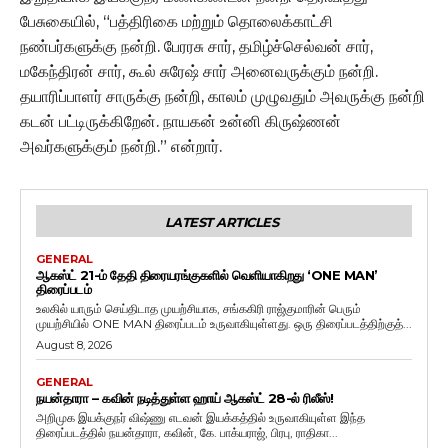
பேசுகையில், “பத்திரிகை மற்றும் தொலைக்காட்சி
நண்பர்களுக்கு நன்றி. பேரரசு சார், தமிழ்ச்செல்வன் சார்,
மகேந்திரன் சார், கூல் சுரேஷ் சார் அனைவருக்கும் நன்றி.
தயாரிப்பாளர் சாருக்கு நன்றி, காலம் முழுவதும் அவருக்கு நன்றி
கடன் பட்டிருக்கிறேன். நாயகன் உன்னி கிருஷ்ணன்
அவர்களுக்கும் நன்றி.” என்றார்.
LATEST ARTICLES
GENERAL
ஆகஸ்ட் 21-ம் தேதி திரையரங்குகளில் வெளியாகிறது ‘ONE MAN’
திரைப்படம்
உலகில் யாரும் செய்திடாத முயற்சியாக, சங்ககிரி ராஜ்குமாரின் பெரும்
முயற்சியில் ONE MAN திரைப்படம் உருவாகியுள்ளது. ஒரு திரைப்படத்திற்குத்...
August 8, 2026
GENERAL
நயன்தாரா – கவின் நடித்துள்ள ஹாய் ஆகஸ்ட் 28-ல் ரிலீஸ்!
அறிமுக இயக்குநர் விஷ்ணு எடவன் இயக்கத்தில் உருவாகியுள்ள இந்த
திரைப்படத்தில் நயன்தாரா, கவின், கே. பாக்யராஜ், பிரபு, ராதிகா...