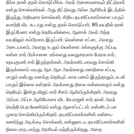
நீங்க தான் குரல் கொடுப்பீங்க. அவர் அனைவரையும் திட்டுவார்
என்று சொல்வார்கள். அது திட்டுவது அல்ல ஆசிரியர் இடத்தில்
இருந்து அறிவுரை சொல்வார். சிறிய தயாரிப்பாளர்களை யாரும்
ஏமாற்றி விட கூடாது என்று குரல் கொடுப்பார். 85 வயதில் நான்
இருப்பேனா என்று தெரியவில்லை, ஆனால் அவர் அந்த
வயதிலும் கம்பீரமாக இருப்பார். வெள்ளை சட்டை அவரது
அடையாளம், அவரது உடலும் வெள்ளை. உங்களுக்கு அப்படி
என்ன சார் பிரச்சனை. உங்களது வலதுகரமாக பேரரசு சார்,
உதயகுமார் சார் இருந்தார்கள், அவர்களிடமாவது சொல்லி
இருக்கலாம். வயது ஆக ஆக அவர்களது மனநிலை எப்படி
மாறும் என்பது எனக்கு தெரியும். காசு பணம் இருந்தாலும், உடன்
யாரும் இல்லை என்றால் அவர்களது நிலை என்னவாகும் என்று
தெரியும். இன்று விஜய் சார் சிஎம் ஆகியிருக்கிறார். அவரது
அம்மா, அப்பா ஆகியோரை விட கே.ராஜன் சார் தான் அவர்
வெற்றி பெற வேண்டும் என்று ஆசைப்பட்டார். என்னிடம் பல
முறை சொல்லியிருக்கிறார். தயாரிப்பாளர்களின் வலியை
உணர்ந்து அடிக்கடி சொல்வார், என்னுடைய தயாரிப்பாளர்களின்
நிலை மாற, மாற்று அரசியல் வந்திருக்கிறது. அதை