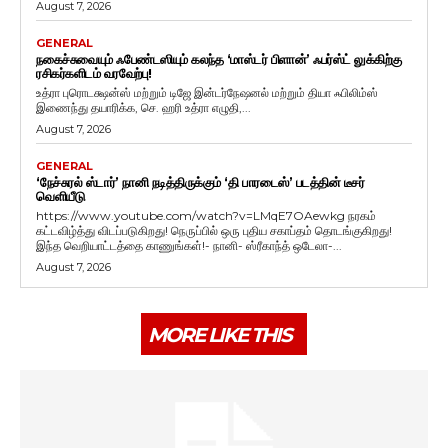
August 7, 2026
GENERAL
நகைச்சுவையும் ஃபேண்டஸியும் கலந்த ‘மாஸ்டர் பிளான்’ ஃபர்ஸ்ட் லுக்கிற்கு
ரசிகர்களிடம் வரவேற்பு!
உத்ரா புரொடக்ஷன்ஸ் மற்றும் டிஜே இன்டர்நேஷனல் மற்றும் தியா ஃபிலிம்ஸ்
இணைந்து தயாரிக்க, செ. ஹரி உத்ரா எழுதி,...
August 7, 2026
GENERAL
‘நேச்சுரல் ஸ்டார்’ நானி நடித்திருக்கும் ‘தி பாரடைஸ்’ படத்தின் டீசர்
வெளியீடு
https://www.youtube.com/watch?v=LMqE7OAewkg நரகம்
கட்டவிழ்த்து விடப்படுகிறது! நெருப்பில் ஒரு புதிய சகாப்தம் தொடங்குகிறது!
இந்த வெறியாட்டத்தை காணுங்கள்!- நானி- ஸ்ரீகாந்த் ஒடேலா-...
August 7, 2026
MORE LIKE THIS