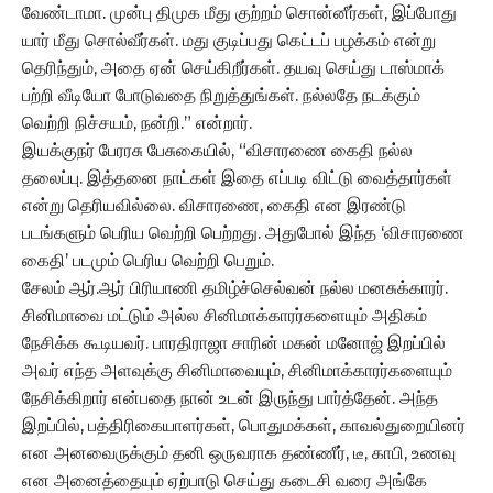
வேண்டாமா. முன்பு திமுக மீது குற்றம் சொன்னீர்கள், இப்போது
யார் மீது சொல்வீர்கள். மது குடிப்பது கெட்டப் பழக்கம் என்று
தெரிந்தும், அதை ஏன் செய்கிறீர்கள். தயவு செய்து டாஸ்மாக்
பற்றி வீடியோ போடுவதை நிறுத்துங்கள். நல்லதே நடக்கும்
வெற்றி நிச்சயம், நன்றி.” என்றார்.
இயக்குநர் பேரரசு பேசுகையில், “விசாரணை கைதி நல்ல
தலைப்பு. இத்தனை நாட்கள் இதை எப்படி விட்டு வைத்தார்கள்
என்று தெரியவில்லை. விசாரணை, கைதி என இரண்டு
படங்களும் பெரிய வெற்றி பெற்றது. அதுபோல் இந்த ‘விசாரணை
கைதி’ படமும் பெரிய வெற்றி பெறும்.
சேலம் ஆர்.ஆர் பிரியாணி தமிழ்ச்செல்வன் நல்ல மனசுக்காரர்.
சினிமாவை மட்டும் அல்ல சினிமாக்காரர்களையும் அதிகம்
நேசிக்க கூடியவர். பாரதிராஜா சாரின் மகன் மனோஜ் இறப்பில்
அவர் எந்த அளவுக்கு சினிமாவையும், சினிமாக்காரர்களையும்
நேசிக்கிறார் என்பதை நான் உடன் இருந்து பார்த்தேன். அந்த
இறப்பில், பத்திரிகையாளர்கள், பொதுமக்கள், காவல்துறையினர்
என அனவைருக்கும் தனி ஒருவராக தண்ணீர், டீ, காபி, உணவு
என அனைத்தையும் ஏற்பாடு செய்து கடைசி வரை அங்கே