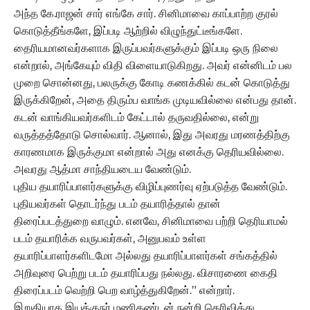
அந்த கே.ராஜன் சார் எங்கே சார். சினிமாவை காப்பாற்ற குரல்
கொடுத்தீங்களே, இப்படி ஆற்றில் விழுந்துட்டீங்களே.
தைரியமானவர்களாக இருப்பவர்களுக்கும் இப்படி ஒரு நிலை
என்றால், அங்கேயும் விதி விளையாடுகிறது. அவர் என்னிடம் பல
முறை சொன்னது, பலருக்கு கோடி கணக்கில் கடன் கொடுத்து
இருக்கிறேன், அதை திரும்ப வாங்க முடியவில்லை என்பது தான்.
கடன் வாங்கியவர்களிடம் கேட்டால் தருவதில்லை, என்று
வருத்தத்தோடு சொல்வார். ஆனால், இது அவரது மரணத்திற்கு
காரணமாக இருக்குமா என்றால் அது எனக்கு தெரியவில்லை.
அவரது ஆத்மா சாந்தியடைய வேண்டும்.
புதிய தயாரிப்பாளர்களுக்கு விழிப்புணர்வு ஏற்படுத்த வேண்டும்.
புதியவர்கள் தொடர்ந்து படம் தயாரித்தால் தான்
திரைப்படத்துறை வாழும். எனவே, சினிமாவை பற்றி தெரியாமல்
படம் தயாரிக்க வருபவர்கள், அனுபவம் உள்ள
தயாரிப்பாளர்களிடமோ அல்லது தயாரிப்பாளர்கள் சங்கத்தில்
அறிவுரை பெற்று படம் தயாரிப்பது நல்லது. விசாரணை கைதி
திரைப்படம் வெற்றி பெற வாழ்த்துகிறேன்.” என்றார்.
இறுதியாக இயக்குநர் மணிகண்டன் நன்றி தெரிவித்து