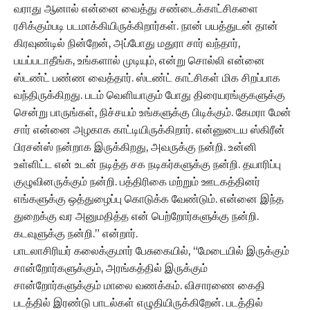
வராது ஆனால் என்னை வைத்து சண்டைக்காட்சிகளை
ரசிக்கும்படி படமாக்கியிருக்கிறார்கள். நான் பயத்துடன் தான்
கிரவுண்டில் நின்றேன், அப்போது மதுரா சார் வந்தார்,
பயப்படாதீங்க, உங்களால் முடியும், என்று சொல்லி என்னை
ஸ்டண்ட் பண்ண வைத்தார். ஸ்டண்ட் காட்சிகள் மிக சிறப்பாக
வந்திருக்கிறது. படம் வெளியாகும் போது திரையரங்குகளுக்கு
சென்று பாருங்கள், நிச்சயம் உங்களுக்கு பிடிக்கும். கேமரா மேன்
சார் என்னை அழகாக காட்டியிருக்கிறார். என்னுடைய ஸ்கிரீன்
பிரசன்ஸ் நன்றாக இருக்கிறது, அவருக்கு நன்றி. உன்னி
உள்ளிட்ட என் உடன் நடித்த சக நடிகர்களுக்கு நன்றி. தயாரிப்பு
குழுவினருக்கும் நன்றி. பத்திரிகை மற்றும் ஊடகத்தினர்
எங்களுக்கு ஒத்துழைப்பு கொடுக்க வேண்டும். என்னை இந்த
துறைக்கு வர அனுமதித்த என் பெற்றோர்களுக்கு நன்றி.
கடவுளுக்கு நன்றி.” என்றார்.
பாடலாசிரியர் கலைக்குமார் பேசுகையில், “மேடையில் இருக்கும்
சான்றோர்களுக்கும், அரங்கத்தில் இருக்கும்
சான்றோர்களுக்கும் மாலை வணக்கம். விசாரணை கைதி
படத்தில் இரண்டு பாடல்கள் எழுதியிருக்கிறேன். படத்தில்