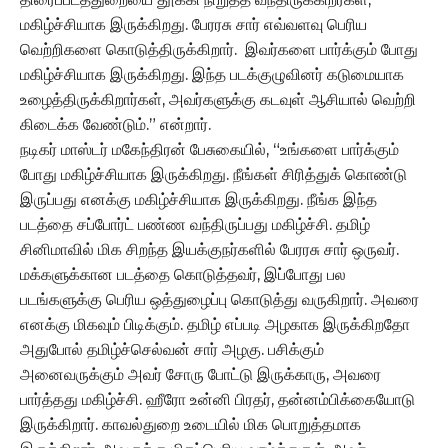
மகிழ்ச்சியாக இருக்கிறது. பேரரசு சார் எவ்வளவு பெரிய
வெற்றிகளை கொடுத்திருக்கிறார். இவர்களை பார்க்கும் போது
மகிழ்ச்சியாக இருக்கிறது. இந்த படக்குழுவினர் கடுமையாக
உழைத்திருக்கிறார்கள், அவர்களுக்கு கடவுள் ஆசியால் வெற்றி
கிடைக்க வேண்டும்.” என்றார்.
நடிகர் மாஸ்டர் மகேந்திரன் பேசுகையில், “உங்களை பார்க்கும்
போது மகிழ்ச்சியாக இருக்கிறது. நீங்கள் சிரித்துக் கொண்டு
இருப்பது எனக்கு மகிழ்ச்சியாக இருக்கிறது. நீங்க இந்த
படத்தை சப்போர்ட் பண்ண வந்திருப்பது மகிழ்ச்சி. தமிழ்
சினிமாவில் மிக சிறந்த இயக்குநர்களில் பேரரசு சார் ஒருவர்.
மக்களுக்கான படத்தை கொடுத்தவர், இப்போது பல
படங்களுக்கு பெரிய ஒத்துழைப்பு கொடுத்து வருகிறார். அவரை
எனக்கு மிகவும் பிடிக்கும். தமிழ் எப்படி அழகாக இருக்கிறதோ
அதுபோல் தமிழ்ச்செல்வன் சார் அழகு. பசிக்கும்
அனைவருக்கும் அவர் சோரு போட்டு இருக்காரு, அவரை
பார்த்தது மகிழ்ச்சி. ஹீரோ உன்னி பிரதர், தன்னம்பிக்கையோடு
இருக்கிறார். காவல்துறை உடையில் மிக பொறுத்தமாக