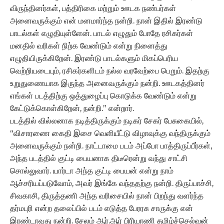
விருந்தினர்கள், பத்திரிகை மற்றும் ஊடக நண்பர்கள்
அனைவருக்கும் என் மனமார்ந்த நன்றி. நான் இதில் இரண்டு
பாடல்கள் எழுதியுள்ளேன். பாடல் எழுதும் போதே ரசிகர்கள்
மனதில் வரிகள் நிற்க வேண்டும் என்று நினைத்து
எழுதியிருக்கிறேன். இரண்டு பாடல்களும் மிகப்பெரிய
வெற்றியடையும், ரசிகர்களிடம் நல்ல வரவேற்பை பெறும். இதற்கு
உறுதுணையாக இருந்த அனைவருக்கும் நன்றி. ஊடகத்தினர்
எங்கள் படத்திற்கு ஒத்துழைப்பு கொடுக்க வேண்டும் என்று
கேட்டுக்கொள்கிறேன், நன்றி.” என்றார்.
படத்தில் வில்லனாக நடித்திருக்கும் நடிகர் சேகர் பேசுகையில்,
“விசாரணை கைதி இசை வெளியீட்டு விழாவுக்கு வந்திருக்கும்
அனைவருக்கும் நன்றி. நாட்டாமை படம் அப்போ பாத்திருப்பீர்கள்,
அந்த படத்தில் குட்டி பையனாக திடீரென்று வந்து சாட்சி
சொல்லுவார். யார்டா அந்த குட்டி பையன் என்று நாம்
ஆச்சரியப்படுவோம், அவர் இங்கே வந்ததற்கு நன்றி. திருப்பாச்சி,
சிவகாசி, திருத்தணி அந்த வரிசையில் நான் பிறந்து வளர்ந்த
தர்மபுரி என்ற தலைப்பில் படம் எடுத்த பேரரசு சாருக்கு என்
இரண்டாவது நன்றி. சேலம் ஆர்.ஆர் பிரியாணி தமிழ்ச்செல்வன்