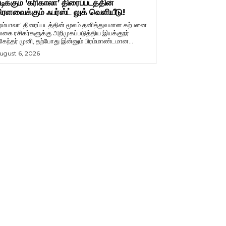
டிக்கும் ‘கரிகாலா’ திரைப்படத்தின்
ிரளவைக்கும் ஃபர்ஸ்ட் லுக் வெளியீடு!
ஷம்பாலா' திரைப்படத்தின் மூலம் தனித்துவமான கற்பனை
லகை ரசிகர்களுக்கு அறிமுகப்படுத்திய இயக்குநர்
ுகேந்தர் முனி, தற்போது இன்னும் பிரம்மாண்டமான...
ugust 6, 2026