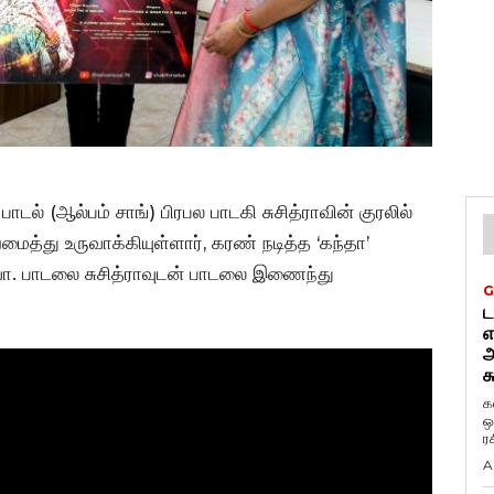
ாடல் (ஆல்பம் சாங்) பிரபல பாடகி சுசித்ராவின் குரலில்
த்து உருவாக்கியுள்ளார், கரண் நடித்த ‘கந்தா’
வா. பாடலை சுசித்ராவுடன் பாடலை இணைந்து
G
ட
எ
அ
க
க
ஒ
ர
A