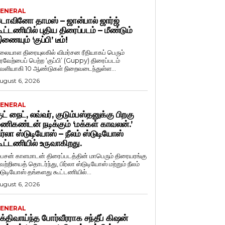
ENERAL
ொவினோ தாமஸ் – ஜான்பால் ஜார்ஜ்
ூட்டணியில் புதிய திரைப்படம் – மீண்டும்
ணையும் ‘குப்பி’ டீம்!
லையாள திரையுலகில் விமர்சன ரீதியாகப் பெரும்
ரவேற்பைப் பெற்ற ‘குப்பி’ (Guppy) திரைப்படம்
ெளியாகி 10 ஆண்டுகள் நிறைவடைந்துள்ள...
ugust 6, 2026
ENERAL
ுட் நைட், லவ்வர், குடும்பஸ்தனுக்கு பிறகு
ணிகண்டன் நடிக்கும் ‘மக்கள் காவலன்.’
ிர்லா ஸ்டுடியோஸ் – நீலம் ஸ்டுடியோஸ்
ூட்டணியில் உருவாகிறது.
ைசன் காளமாடன் திரைப்படத்தின் மாபெரும் திரையரங்கு
ெற்றியைத் தொடர்ந்து, பிர்லா ஸ்டுடியோஸ் மற்றும் நீலம்
்டுடியோஸ் தங்களது கூட்டணியில்...
ugust 6, 2026
ENERAL
க்திவாய்ந்த போர்வீரராக சந்தீப் கிஷன்