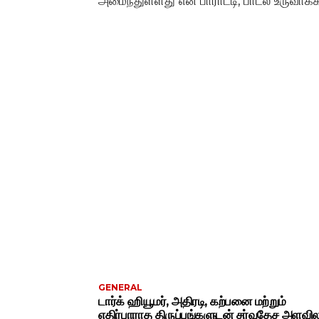
அமைந்துள்ளது என பாராட்டி, பாடல் உருவாக்க
GENERAL
டார்க் ஹியூமர், அதிரடி, கற்பனை மற்றும்
எதிர்பாராத திருப்பங்களுடன் சர்வதேச அளவ