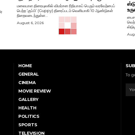
ஸ்ட
மலையாள திரையுலகில் விமர்சன ரீதியாகப் பெரும் வரவேற்பைப்
உரு
பெற்ற ‘குப்பி’ (Guppy) திரைப்படம் வெளியாகி 10 ஆண்டுகள்
ரே
நிறைவடைந்துள்ள...
பைசன
வெற்
August 6, 2026
ஸ்டு
Augu
SUB
HOME
GENERAL
To g
CINEMA
MOVIE REVIEW
GALLERY
HEALTH
POLITICS
SPORTS
TELEVISION