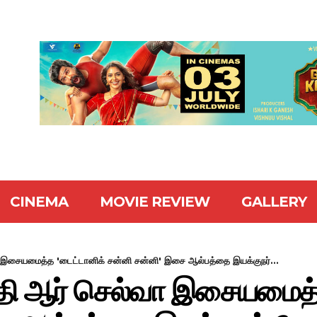
CINEMA
MOVIE REVIEW
GALLERY
்வா இசையமைத்த 'டைட்டானிக் சன்னி சன்னி' இசை ஆல்பத்தை இயக்குநர்...
சக்தி ஆர் செல்வா இசையமைத