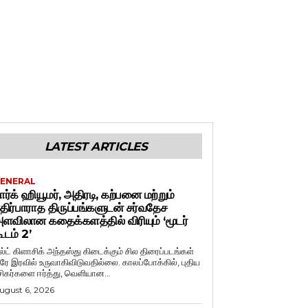
LATEST ARTICLES
ENERAL
ார்க் ஹியூமர், அதிரடி, கற்பனை மற்றும்
திர்பாராத திருப்பங்களுடன் சர்வதேச
ளவிலான கதைக்களத்தில் விரியும் ‘மூடர்
ூடம் 2’
ல்ட் கிளாசிக் அந்தஸ்து கிடைக்கும் சில திரைப்படங்கள்
ரே இரவில் உருவாகிவிடுவதில்லை. காலப்போக்கில், புதிய
சிகர்களை ஈர்த்து, வெளியான...
ugust 6, 2026