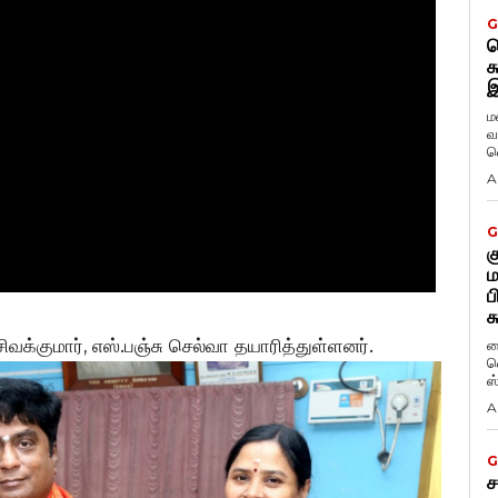
G
ட
க
இ
ம
வ
வ
A
G
க
ம
ப
க
ிவக்குமார், எஸ்.பஞ்சு செல்வா தயாரித்துள்ளனர்.
ப
வ
ஸ
A
G
ச