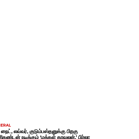
NERAL
் நைட், லவ்வர், குடும்பஸ்தனுக்கு பிறகு
கண்டன் நடிக்கும் ‘மக்கள் காவலன்.’ பிர்லா