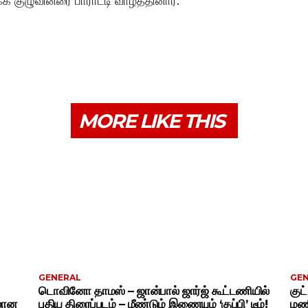
க் குழுவினரை பாராட்டி வாழ்த்தினார்.
MORE LIKE THIS
GENERAL
GE
டொவினோ தாமஸ் – ஜான்பால் ஜார்ஜ் கூட்டணியில்
குட
ிலான
புதிய திரைப்படம் – மீண்டும் இணையும் ‘குப்பி’ டீம்!
மணி