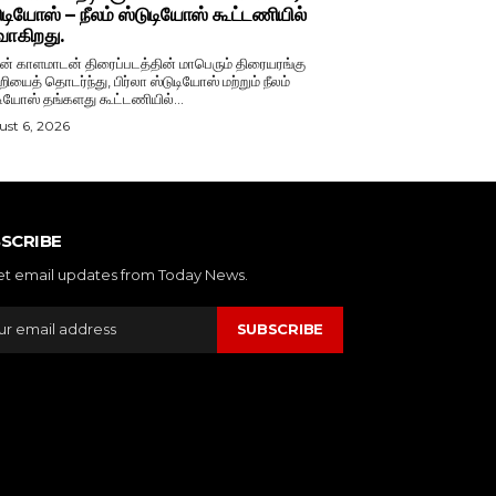
ுடியோஸ் – நீலம் ஸ்டுடியோஸ் கூட்டணியில்
வாகிறது.
் காளமாடன் திரைப்படத்தின் மாபெரும் திரையரங்கு
றியைத் தொடர்ந்து, பிர்லா ஸ்டுடியோஸ் மற்றும் நீலம்
டியோஸ் தங்களது கூட்டணியில்...
st 6, 2026
SCRIBE
et email updates from Today News.
SUBSCRIBE