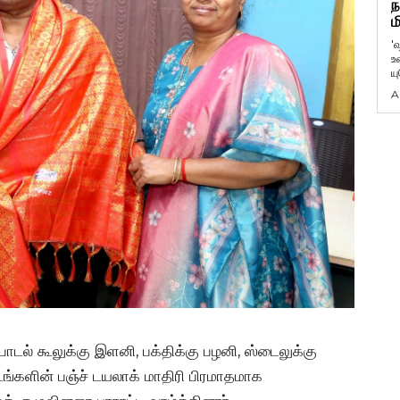
ந
ம
'
உ
ய
A
ாடல் கூலுக்கு இளனி, பக்திக்கு பழனி, ஸ்டைலுக்கு
ங்களின் பஞ்ச் டயலாக் மாதிரி பிரமாதமாக