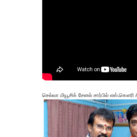
செல்வா மியூசிக் சேனல் சார்பில் எஸ்.கௌரி ச