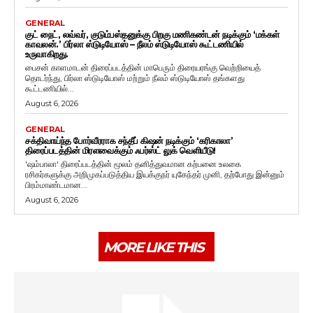
GENERAL
குட் நைட், லவ்வர், குடும்பஸ்தனுக்கு பிறகு மணிகண்டன் நடிக்கும் ‘மக்கள்
காவலன்.’ பிர்லா ஸ்டுடியோஸ் – நீலம் ஸ்டுடியோஸ் கூட்டணியில்
உருவாகிறது.
பைசன் காளமாடன் திரைப்படத்தின் மாபெரும் திரையரங்கு வெற்றியைத்
தொடர்ந்து, பிர்லா ஸ்டுடியோஸ் மற்றும் நீலம் ஸ்டுடியோஸ் தங்களது
கூட்டணியில்...
August 6, 2026
GENERAL
சக்திவாய்ந்த போர்வீரராக சந்தீப் கிஷன் நடிக்கும் ‘கரிகாலா’
திரைப்படத்தின் மிரளவைக்கும் ஃபர்ஸ்ட் லுக் வெளியீடு!
'ஷம்பாலா' திரைப்படத்தின் மூலம் தனித்துவமான கற்பனை உலகை
ரசிகர்களுக்கு அறிமுகப்படுத்திய இயக்குநர் யுகேந்தர் முனி, தற்போது இன்னும்
பிரம்மாண்டமான...
August 6, 2026
MORE LIKE THIS