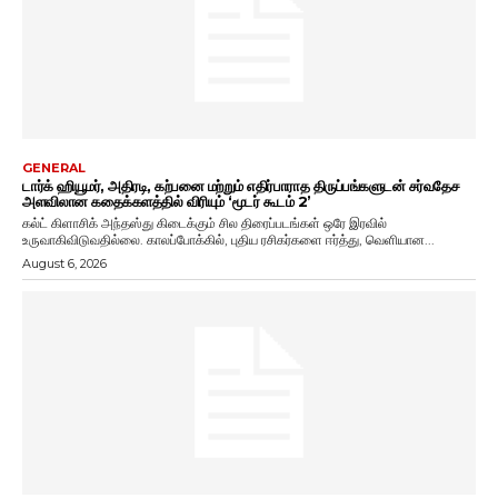
GENERAL
டார்க் ஹியூமர், அதிரடி, கற்பனை மற்றும் எதிர்பாராத திருப்பங்களுடன் சர்வதேச
அளவிலான கதைக்களத்தில் விரியும் ‘மூடர் கூடம் 2’
கல்ட் கிளாசிக் அந்தஸ்து கிடைக்கும் சில திரைப்படங்கள் ஒரே இரவில்
உருவாகிவிடுவதில்லை. காலப்போக்கில், புதிய ரசிகர்களை ஈர்த்து, வெளியான...
August 6, 2026