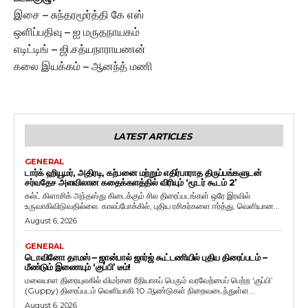
இசை – சுந்தரமூர்த்தி கே எஸ்
ஒளிப்பதிவு – ஐ மருதநாயகம்
எடிட்டிங் – ஜி.சத்யநாராயணன்
கலை இயக்கம் – ஆனந்த் மணி
LATEST ARTICLES
GENERAL
டார்க் ஹியூமர், அதிரடி, கற்பனை மற்றும் எதிர்பாராத திருப்பங்களுடன்
சர்வதேச அளவிலான கதைக்களத்தில் விரியும் ‘மூடர் கூடம் 2’
கல்ட் கிளாசிக் அந்தஸ்து கிடைக்கும் சில திரைப்படங்கள் ஒரே இரவில்
உருவாகிவிடுவதில்லை. காலப்போக்கில், புதிய ரசிகர்களை ஈர்த்து, வெளியான...
August 6, 2026
GENERAL
டொவினோ தாமஸ் – ஜான்பால் ஜார்ஜ் கூட்டணியில் புதிய திரைப்படம் –
மீண்டும் இணையும் ‘குப்பி’ டீம்!
மலையாள திரையுலகில் விமர்சன ரீதியாகப் பெரும் வரவேற்பைப் பெற்ற ‘குப்பி’
(Guppy) திரைப்படம் வெளியாகி 10 ஆண்டுகள் நிறைவடைந்துள்ள...
August 6, 2026