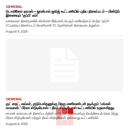
GENERAL
டொவினோ தாமஸ் – ஜான்பால் ஜார்ஜ் கூட்டணியில் புதிய திரைப்படம் – மீண்டும்
இணையும் ‘குப்பி’ டீம்!
மலையாள திரையுலகில் விமர்சன ரீதியாகப் பெரும் வரவேற்பைப் பெற்ற ‘குப்பி’
(Guppy) திரைப்படம் வெளியாகி 10 ஆண்டுகள் நிறைவடைந்துள்ள...
August 6, 2026
GENERAL
குட் நைட், லவ்வர், குடும்பஸ்தனுக்கு பிறகு மணிகண்டன் நடிக்கும் ‘மக்கள்
காவலன்.’ பிர்லா ஸ்டுடியோஸ் – நீலம் ஸ்டுடியோஸ் கூட்டணியில் உருவாகிறது.
பைசன் காளமாடன் திரைப்படத்தின் மாபெரும் திரையரங்கு வெற்றியைத் தொடர்ந்து,
பிர்லா ஸ்டுடியோஸ் மற்றும் நீலம் ஸ்டுடியோஸ் தங்களது கூட்டணியில்...
August 6, 2026