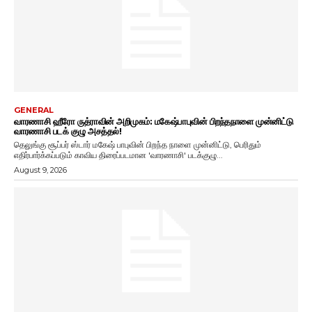
GENERAL
வாரணாசி ஹீரோ ருத்ராவின் அறிமுகம்: மகேஷ்பாபுவின் பிறந்தநாளை முன்னிட்டு
வாரணாசி படக் குழு அசத்தல்!
தெலுங்கு சூப்பர் ஸ்டார் மகேஷ் பாபுவின் பிறந்த நாளை முன்னிட்டு, பெரிதும்
எதிர்பார்க்கப்படும் காவிய திரைப்படமான 'வாரணாசி' படக்குழு...
August 9, 2026