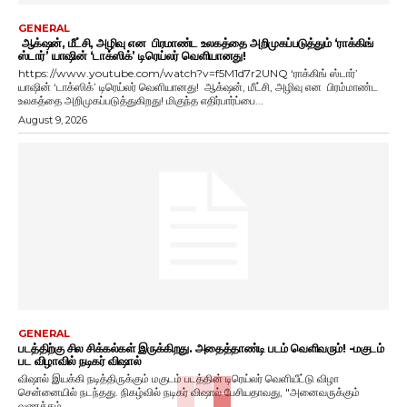
GENERAL
ஆக்‌ஷன், மீட்சி, அழிவு என பிரமாண்ட உலகத்தை அறிமுகப்படுத்தும் ‘ராக்கிங்
ஸ்டார்’ யாஷின் ‘டாக்ஸிக்’ டிரெய்லர் வெளியானது!
https://www.youtube.com/watch?v=f5M1d7r2UNQ ‘ராக்கிங் ஸ்டார்’
யாஷின் ‘டாக்ஸிக்’ டிரெய்லர் வெளியானது! ஆக்‌ஷன், மீட்சி, அழிவு என பிரம்மாண்ட
உலகத்தை அறிமுகப்படுத்துகிறது! மிகுந்த எதிர்பார்ப்பை...
August 9, 2026
GENERAL
படத்திற்கு சில சிக்கல்கள் இருக்கிறது. அதைத்தாண்டி படம் வெளிவரும்! -மகுடம்
பட விழாவில் நடிகர் விஷால்
விஷால் இயக்கி நடித்திருக்கும் மகுடம் படத்தின் டிரெய்லர் வெளியீட்டு விழா
சென்னையில் நடந்தது. நிகழ்வில் நடிகர் விஷால் பேசியதாவது, "அனைவருக்கும்
வணக்கம்....