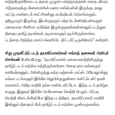
எடுத்திருக்கோம். படத்தை முழுசா பார்த்தாத்தான் கதை புரியும்.
அந்தளவுக்கு கிளைமாக்ஸ் வரை சஸ்பென்ஸ் இருக்கு. நாலு
பாட்டு, சண்டைக் காட்சிகள்னு கமர்ஷியல் அம்சங்களும்,
ஹியூமரும் இருக்கு. இயக்குநரும் மற்ற டெக்னிஷியன்களும்
மலையாள சினிமா ஃபீல்டுல இருக்குறவங்கன்னாலும் படத்துல
நிறைய தமிழ் நடிகர்கள், நடிகைகளும் நடிச்சிருக்காங்க.
படத்தை அடுத்த மாசம் வெளியிட திட்டமிட்டிருக்கோம்” என்றார்.
சிறு முதலீட்டுப் படத் தயாரிப்பாளர்கள் சங்கத் தலைவர் அன்புச்
செல்வன்
பேசியபோது, ”தயாரிப்பாளர் மலையாளத்திலிருந்து
தமிழ்ப் படம் எடுக்க வந்திருக்கார்னா அதை நாம எல்லாரும்
வரவேற்கணும். அங்கிருந்து வர்ற மஞ்சுமல் பாய்ஸ். பிரேமலு’ன்னு
எல்லா படங்களும் இங்கே ஜெயிக்குதுன்னா கன்ட்டென்ட்தான்
காரணம். அதே மாதிரி நல்ல கன்டென்ட்டோட இந்த படம் தமிழ்ல
வருது. இதுவும் இங்கே பெரியளவுல வெற்றி பெறும். அப்படி
வெற்றி கிடைக்கிறப்போ இந்த படத்தோட தயாரிப்பாளர் மாதிரி
இன்னும் நிறையப் பேர் தமிழ்ப் படம் எடுக்க முன்வருவாங்க.