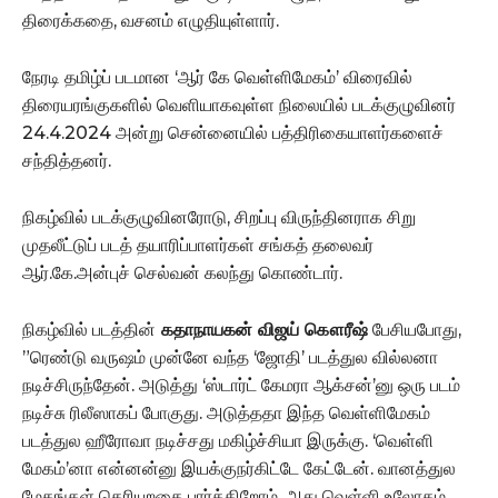
திரைக்கதை, வசனம் எழுதியுள்ளார்.
நேரடி தமிழ்ப் படமான ‘ஆர் கே வெள்ளிமேகம்’ விரைவில்
திரையரங்குகளில் வெளியாகவுள்ள நிலையில் படக்குழுவினர்
24.4.2024 அன்று சென்னையில் பத்திரிகையாளர்களைச்
சந்தித்தனர்.
நிகழ்வில் படக்குழுவினரோடு, சிறப்பு விருந்தினராக சிறு
முதலீட்டுப் படத் தயாரிப்பாளர்கள் சங்கத் தலைவர்
ஆர்.கே.அன்புச் செல்வன் கலந்து கொண்டார்.
நிகழ்வில் படத்தின்
கதாநாயகன் விஜய் கௌரீஷ்
பேசியபோது,
”ரெண்டு வருஷம் முன்னே வந்த ‘ஜோதி’ படத்துல வில்லனா
நடிச்சிருந்தேன். அடுத்து ‘ஸ்டார்ட் கேமரா ஆக்சன்’னு ஒரு படம்
நடிச்சு ரிலீஸாகப் போகுது. அடுத்ததா இந்த வெள்ளிமேகம்
படத்துல ஹீரோவா நடிச்சது மகிழ்ச்சியா இருக்கு. ‘வெள்ளி
மேகம்’னா என்னன்னு இயக்குநர்கிட்டே கேட்டேன். வானத்துல
மேகங்கள் தெரியுறதை பார்க்கிறோம். அது வெள்ளி உலோகம்