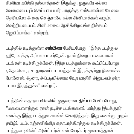
சினிமா ஃபீல்டு நல்லாத்தான் இருக்கு. ஒருவரே எல்லா
வேலையையும் செய்யாம யார் யாருக்கு என்னென்ன வேலை
தெரியுமோ அதை செஞ்சாலே நல்ல சினிமாக்கள் வரும்.
வெற்றியடையும். சினிமாவை நேசிக்கிறவங்க நிச்சயம்
ஜெயிப்பாங்க” என்றார்.
படத்தில் நடித்துள்ள
சார்மிளா
பேசியபோது, ”இந்த படத்துல
ஹீரோவுக்கு அம்மாவா வர்றேன். நான் நிறைய மலையாளப்
படங்கள் நடிச்சிருக்கேன். இந்த படத்துக்காக கூப்பிட்டபோது
ஏதோவொரு சாதாரணப் படமாத்தான் இருக்கும்னு நினைச்சு
போனேன். ஆனா, அப்படியில்லாம வேற மாதிரி அனுபவம் தர்ற
படமா இருந்துச்சு” என்றார்.
படத்தின் கதாநாயகிகளில் ஒருவரான
திவ்யா
பேசியபோது,
”மலையாளத்துல நான் நடிச்ச படங்களைப் பார்த்து இயக்குநர்
எனக்கு இந்த படத்துல சான்ஸ் கொடுத்தார். இது எனக்கு முதல்
தமிழ்ப் படம். ரஞ்சனிங்கிற கதாபாத்திரத்துல நடிச்சிருக்கேன்.
படத்துல டிவிஸ்ட் அன்ட் டர்ன் என் கேரக்டர் மூலமாத்தான்