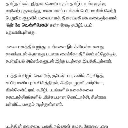
தமிழ்நாட்டில் புதிதாக வெளியாகும் தமிழ்ப் படங்களுக்கு
வரவேற்பு குறைந்து, மலையாளப் படங்கள் பெரியளவில் வெற்றி
பெறுகிற சூழலில் மலையாளத் திரையுலகிலக கலைஞர்களால்
‘
ஆர் கே வெள்ளிமேகம்
‘ என்ற நேரடி தமிழ்ப் படம்
உருவாகியுள்ளது.
மலையாளத்தில் ஐந்து படங்களை இயக்கியுள்ள சைனு
சாவக்கடன் ஆறாவது படமாக சைக்கோ திரில்லர் சப்ஜெக்டில்,
கமர்ஷியல் அம்சங்களுடன் இந்த படத்தை இயக்கியுள்ளார்.
படத்தில் விஜய் கௌரீஷ், ரூபேஷ் பாபு, சுனில் அரவிந்த்,
சுப்பிரமணியபுரம் விசித்திரன், அதிரா முரளி, சார்மிளா,
வின்சென்ட் ராய் தமிழ்ப் படங்களில் நகைச்சுவை
கதாபாத்திரங்களில் பரிச்சயமான கொட்டாச்சி, சின்ராசு
உள்ளிட்ட பலரும் நடித்துள்ளனர்.
படத்தின் கதையை யதுகிருஷ்ணன் எழுத, கோவை பாலு