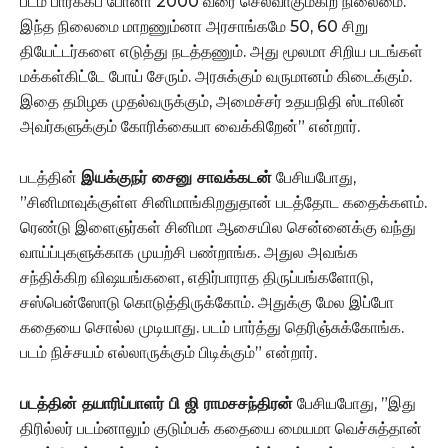
படம் பார்க்கப் போனா 2000 வரை செலவாகும்கிற நிலைமை.
இந்த நிலைமை மாறணும்னா அரசாங்கமே 50, 60 சிறு
தியேட்டர்களை எடுத்து நடத்தணும். அது மூலமா சிறிய படங்கள்
மக்கள்கிட்டே போய் சேரும். அரசுக்கும் வருமானம் கிடைக்கும்.
இதை தமிழக முதல்வருக்கும், அமைச்சர் உதயநிதி ஸ்டாலின்
அவர்களுக்கும் கோரிக்கையா வைக்கிறேன்” என்றார்.
படத்தின்
இயக்குநர் சைனு சாவக்கடன்
பேசியபோது,
”சினிமாவுக்குள்ள சினிமாங்கிறதுதான் படத்தோட கதைக்களம்.
ரெண்டு இளைஞர்கள் சினிமா ஆசையில சென்னைக்கு வந்து
வாய்ப்புகளுக்காக முயற்சி பண்றாங்க. அதுல அவங்க
சந்திக்கிற விஷயங்களை, எதிர்பாராத திருப்பங்களோடு,
சஸ்பென்ஸோடு கொடுத்திருக்கோம். அதுக்கு மேல இப்போ
கதையை சொல்ல முடியாது. படம் பார்த்து தெரிஞ்சுக்கோங்க.
படம் நிச்சயம் எல்லாருக்கும் பிடிக்கும்” என்றார்.
படத்தின் தயாரிப்பாளர் பி ஜி ராமசசந்திரன்
பேசியபோது, ”இது
திரில்லர் படம்னாலும் குடும்பக் கதையை மையமா வெச்சுத்தான்