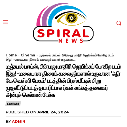
Home
Cinema
மஞ்சுமல் பாய்ஸ், பிரேமலு மாதிரி ஜெயிக்கப் போகிற படம்
இது! -மலையாள திரைக் கலைஞர்களால் உருவான...
மஞ்சுமல் பாய்ஸ், பிரேமலு மாதிரி ஜெயிக்கப் போகிற படம்
இது! -மலையாள திரைக் கலைஞர்களால் உருவான ‘ஆர்
கே வெள்ளி மேகம்’ படத்தின் பிரஸ் மீட்டில் சிறு
முதலீட்டுப் படத் தயாரிப்பாளர்கள் சங்கத் தலைவர்
அன்புச் செல்வன் பேச்சு
CINEMA
PUBLISHED ON
APRIL 24, 2024
BY
ADMIN