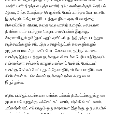
மாதிரி பளீர் நிறத்துல பஞ்சு மாதிரி நம்ம கண்ணுக்குத் தெரியும்.
ஆனா, அந்த மேகத்தை நெருங்கிப் போய் பார்த்தா வேற மாதிரி
இருக்கும். அதே மாதிரி படத்துல நீங்க ஒரு விஷயத்தை
நினைப்பீங்க. ஆனா, கதை வேற மாதிரி போகும். செமயான
திரில்லர் படம். படத்துல நிறைய சஸ்பென்ஸ் இருக்கு.
கேரளாவிலும் தமிழ்நாட்டிலும் ஷூட்டிங் நடந்திருக்கு. படத்துல
நடிச்சவங்களும் சரி, மற்ற தொழில்நுட்பக் கலைஞர்களும்
முழுமையான அர்ப்பணிப்போட வேலை பார்த்திருக்காங்க.
எனக்கு இந்த படத்துல நடிச்சதுல கிடைச்ச பெரிய சந்தோஷம்
என்னன்னா சல்மான் கானுக்கெல்லாம் மேக்கப் போட்டவர்
எனக்கு மேக்கப் போட்டது. அதே மாதிரி, சர்மிளா மாதிரியான
சீனியர்கள் கூடவெல்லாம் நடிச்சதும் நல்ல அனுபவமா
இருந்துச்சு.
சிறிய பட்ஜெட் படங்களை பார்க்க மக்கள் தியேட்டர்களுக்கு வர
முடியாம போறதுக்கு டிக்கெட் கட்டணம், பார்க்கிங் கட்டணம்,
பாப்கார்ன் ரேட் எல்லாமும் ஒரு காரணமா இருக்கு. ஒரு ஃபேமிலி