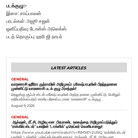
படக்குழு:-
இசை: சாய்பாலன்
பாடல்கள்: அஜூ சஜன்
ஒளிப்பதிவு: டோன்ஸ் அலெக்ஸ்
படத் தொகுப்பு: ஹரி ஜி நாயர்
LATEST ARTICLES
GENERAL
வாரணாசி ஹீரோ ருத்ராவின் அறிமுகம்: மகேஷ்பாபுவின் பிறந்தநாளை
முன்னிட்டு வாரணாசி படக் குழு அசத்தல்!
தெலுங்கு சூப்பர் ஸ்டார் மகேஷ் பாபுவின் பிறந்த நாளை முன்னிட்டு, பெரிதும்
எதிர்பார்க்கப்படும் காவிய திரைப்படமான 'வாரணாசி' படக்குழு...
August 9, 2026
GENERAL
ஆக்‌ஷன், மீட்சி, அழிவு என பிரமாண்ட உலகத்தை அறிமுகப்படுத்தும்
‘ராக்கிங் ஸ்டார்’ யாஷின் ‘டாக்ஸிக்’ டிரெய்லர் வெளியானது!
https://www.youtube.com/watch?v=f5M1d7r2UNQ ‘ராக்கிங் ஸ்டார்’
யாஷின் ‘டாக்ஸிக்’ டிரெய்லர் வெளியானது! ஆக்‌ஷன், மீட்சி, அழிவு என