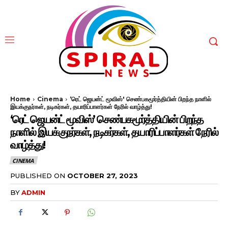
Home
Cinema
‘ரெட் ஜெயன்ட் மூவிஸ்' செண்பகமூர்த்தியின் பிறந்த நாளில்
இயக்குநர்கள், நடிகர்கள், தயாரிப்பாளர்கள் நேரில் வாழ்த்து!
‘ரெட் ஜெயன்ட் மூவிஸ்’ செண்பகமூர்த்தியின் பிறந்த
நாளில் இயக்குநர்கள், நடிகர்கள், தயாரிப்பாளர்கள் நேரில்
வாழ்த்து!
CINEMA
PUBLISHED ON
OCTOBER 27, 2023
BY
ADMIN