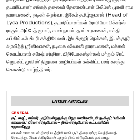
தயாரிப்பாளர் சங்கத் தலைவர் தேனாண்டாள் பிலிம்ஸ் முரளி ராம
நாராயணன், நடிகர் அதர்வா, ஜிகேம் தமிழ்குமரன் (Head of
Lyca Productions), தயாரிப்பாளர்கள் ரோமியோ பிக்சர்ஸ்
ராகுல், அம்பேத் குமார், கமல் நயன், தாய் சரவணன், சக்தி
ஃபிலிம் ஃபேக்டரி சக்திவேலன், இயக்குநர் நெல்சன், இயக்குநர்
அரவிந்த் ஶ்ரீனிவாசன், நடிகை ஷிவானி நாராயணன், மக்கள்
தொடர்பாளர் சுரேஷ் சந்திரா, விநியோகஸ்தர்கள் மற்றும் ரெட்
ஜெயன்ட் மூவிஸ்’ நிறுவன ஊழியர்கள் உள்ளிட்ட பலர் கலந்து
கொண்டு வாழ்த்தினர்.
LATEST ARTICLES
GENERAL
குட் நைட், லவ்வர், குடும்பஸ்தனுக்கு பிறகு மணிகண்டன் நடிக்கும் ‘மக்கள்
காவலன்.’ பிர்லா ஸ்டுடியோஸ் – நீலம் ஸ்டுடியோஸ் கூட்டணியில்
உருவாகிறது.
பைசன் காளமாடன் திரைப்படத்தின் மாபெரும் திரையரங்கு வெற்றியைத்
தொடர்ந்து, பிர்லா ஸ்டுடியோஸ் மற்றும் நீலம் ஸ்டுடியோஸ் தங்களது