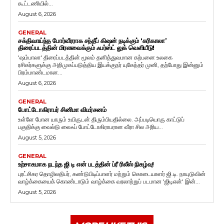
கூட்டணியில்...
August 6, 2026
GENERAL
சக்திவாய்ந்த போர்வீரராக சந்தீப் கிஷன் நடிக்கும் ‘கரிகாலா’
திரைப்படத்தின் மிரளவைக்கும் ஃபர்ஸ்ட் லுக் வெளியீடு!
'ஷம்பாலா' திரைப்படத்தின் மூலம் தனித்துவமான கற்பனை உலகை
ரசிகர்களுக்கு அறிமுகப்படுத்திய இயக்குநர் யுகேந்தர் முனி, தற்போது இன்னும்
பிரம்மாண்டமான...
August 6, 2026
GENERAL
போட்டோகிராபர் சினிமா விமர்சனம்
உள்ளே போன யாரும் உயிருடன் திரும்பியதில்லை. அப்படியொரு காட்டுப்
பகுதிக்கு வைல்டு லைஃப் போட்டோகிராபரான வீரா சில அரிய...
August 5, 2026
GENERAL
உற்சாகமாக நடந்த ஜி டி என் படத்தின் ப்ரீ ரிலீஸ் நிகழ்வு!
புரட்சிகர தொழிலதிபர், கண்டுபிடிப்பாளர் மற்றும் கொடையாளர் ஜி.டி. நாயுடுவின்
வாழ்க்கையைக் கொண்டாடும் வாழ்க்கை வரலாற்றுப் படமான 'ஜிடிஎன்' இன்...
August 5, 2026