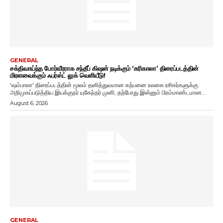
GENERAL
சக்திவாய்ந்த போர்வீரராக சந்தீப் கிஷன் நடிக்கும் ‘கரிகாலா’ திரைப்படத்தின்
மிரளவைக்கும் ஃபர்ஸ்ட் லுக் வெளியீடு!
'ஷம்பாலா' திரைப்படத்தின் மூலம் தனித்துவமான கற்பனை உலகை ரசிகர்களுக்கு
அறிமுகப்படுத்திய இயக்குநர் யுகேந்தர் முனி, தற்போது இன்னும் பிரம்மாண்டமான...
August 6, 2026
GENERAL