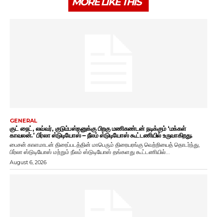
MORE LIKE THIS
GENERAL
குட் நைட், லவ்வர், குடும்பஸ்தனுக்கு பிறகு மணிகண்டன் நடிக்கும் ‘மக்கள்
காவலன்.’ பிர்லா ஸ்டுடியோஸ் – நீலம் ஸ்டுடியோஸ் கூட்டணியில் உருவாகிறது.
பைசன் காளமாடன் திரைப்படத்தின் மாபெரும் திரையரங்கு வெற்றியைத் தொடர்ந்து,
பிர்லா ஸ்டுடியோஸ் மற்றும் நீலம் ஸ்டுடியோஸ் தங்களது கூட்டணியில்...
August 6, 2026