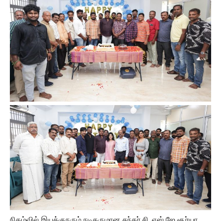
நிகழ்வில் இயக்குநரும் நடிகருமான சுந்தர்.சி, எஸ் ஜே சூர்யா,