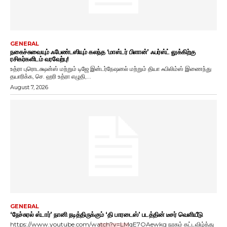
GENERAL
நகைச்சுவையும் ஃபேண்டஸியும் கலந்த ‘மாஸ்டர் பிளான்’ ஃபர்ஸ்ட் லுக்கிற்கு
ரசிகர்களிடம் வரவேற்பு!
உத்ரா புரொடக்ஷன்ஸ் மற்றும் டிஜே இன்டர்நேஷனல் மற்றும் தியா ஃபிலிம்ஸ் இணைந்து
தயாரிக்க, செ. ஹரி உத்ரா எழுதி,...
August 7, 2026
GENERAL
‘நேச்சுரல் ஸ்டார்’ நானி நடித்திருக்கும் ‘தி பாரடைஸ்’ படத்தின் டீசர் வெளியீடு
https://www.youtube.com/watch?v=LMqE7OAewkg நரகம் கட்டவிழ்த்து