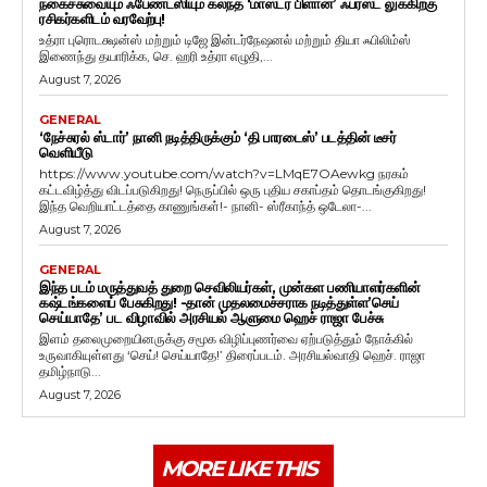
நகைச்சுவையும் ஃபேண்டஸியும் கலந்த ‘மாஸ்டர் பிளான்’ ஃபர்ஸ்ட் லுக்கிற்கு
ரசிகர்களிடம் வரவேற்பு!
உத்ரா புரொடக்ஷன்ஸ் மற்றும் டிஜே இன்டர்நேஷனல் மற்றும் தியா ஃபிலிம்ஸ்
இணைந்து தயாரிக்க, செ. ஹரி உத்ரா எழுதி,...
August 7, 2026
GENERAL
‘நேச்சுரல் ஸ்டார்’ நானி நடித்திருக்கும் ‘தி பாரடைஸ்’ படத்தின் டீசர்
வெளியீடு
https://www.youtube.com/watch?v=LMqE7OAewkg நரகம்
கட்டவிழ்த்து விடப்படுகிறது! நெருப்பில் ஒரு புதிய சகாப்தம் தொடங்குகிறது!
இந்த வெறியாட்டத்தை காணுங்கள்!- நானி- ஸ்ரீகாந்த் ஒடேலா-...
August 7, 2026
GENERAL
இந்த படம் மருத்துவத் துறை செவிலியர்கள், முன்கள பணியாளர்களின்
கஷ்டங்களைப் பேசுகிறது! -தான் முதலமைச்சராக நடித்துள்ள’செய்
செய்யாதே’ பட விழாவில் அரசியல் ஆளுமை ஹெச் ராஜா பேச்சு
இளம் தலைமுறையினருக்கு சமூக விழிப்புணர்வை ஏற்படுத்தும் நோக்கில்
உருவாகியுள்ளது ‘செய்! செய்யாதே!’ திரைப்படம். அரசியல்வாதி ஹெச். ராஜா
தமிழ்நாடு...
August 7, 2026
MORE LIKE THIS