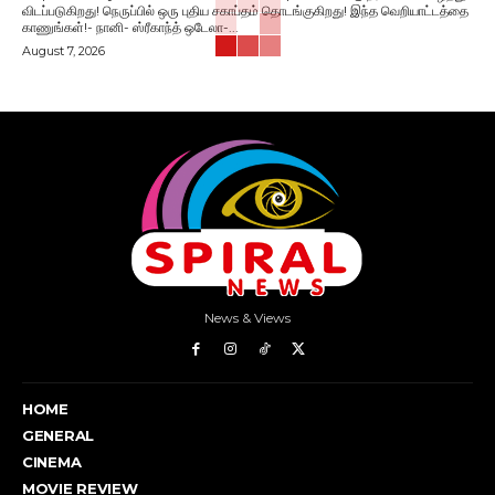
விடப்படுகிறது! நெருப்பில் ஒரு புதிய சகாப்தம் தொடங்குகிறது! இந்த வெறியாட்டத்தை
காணுங்கள்!- நானி- ஸ்ரீகாந்த் ஒடேலா-...
August 7, 2026
News & Views
HOME
GENERAL
CINEMA
MOVIE REVIEW