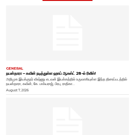
GENERAL
நயன்தாரா – கவின் நடித்துள்ள ஹாய் ஆகஸ்ட் 28-ல் ரிலீஸ்!
அறிமுக இயக்குநர் விஷ்ணு எடவன் இயக்கத்தில் உருவாகியுள்ள இந்த திரைப்படத்தில்
நயன்தாரா, கவின், கே. பாக்யராஜ், பிரபு, ராதிகா...
August 7, 2026