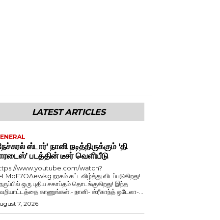
LATEST ARTICLES
ENERAL
நேச்சுரல் ஸ்டார்’ நானி நடித்திருக்கும் ‘தி
ாரடைஸ்’ படத்தின் டீசர் வெளியீடு
ttps://www.youtube.com/watch?
=LMqE7OAewkg நரகம் கட்டவிழ்த்து விடப்படுகிறது!
ெருப்பில் ஒரு புதிய சகாப்தம் தொடங்குகிறது! இந்த
ெறியாட்டத்தை காணுங்கள்!- நானி- ஸ்ரீகாந்த் ஒடேலா-...
ugust 7, 2026