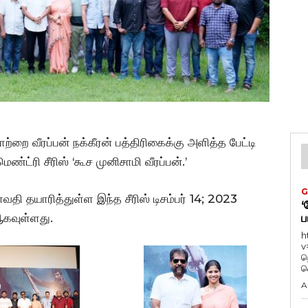
ற்றை வீரப்பன் நக்கீரன் பத்திரிகைக்கு அளித்த பேட்டி
்ட்ரி சீரிஸ் ‘கூச முனிசாமி வீரப்பன்.’
G
வதி தயாரித்துள்ள இந்த சீரிஸ் டிசம்பர் 14; 2023
‘
 ஆகவுள்ளது.
ப
h
v
ந
வ
A