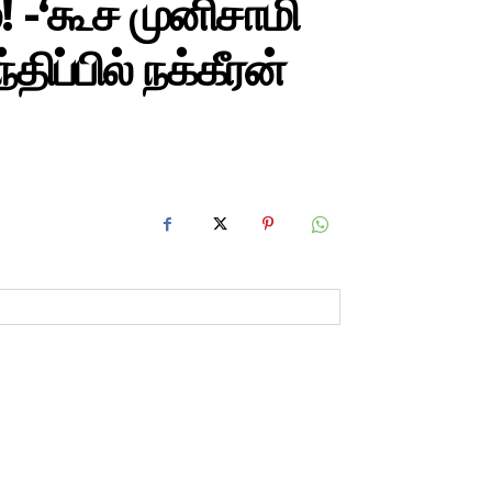
 -‘கூச முனிசாமி
திப்பில் நக்கீரன்