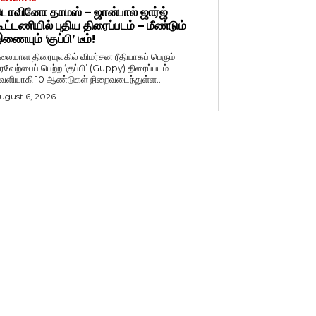
ொவினோ தாமஸ் – ஜான்பால் ஜார்ஜ்
ூட்டணியில் புதிய திரைப்படம் – மீண்டும்
ணையும் ‘குப்பி’ டீம்!
லையாள திரையுலகில் விமர்சன ரீதியாகப் பெரும்
ரவேற்பைப் பெற்ற ‘குப்பி’ (Guppy) திரைப்படம்
ெளியாகி 10 ஆண்டுகள் நிறைவடைந்துள்ள...
ugust 6, 2026