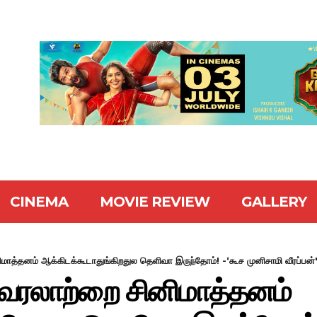
CINEMA
MOVIE REVIEW
GALLERY
மாத்தனம் ஆக்கிடக்கூடாதுங்கிறதுல தெளிவா இருந்தோம்! -‘கூச முனிசாமி வீரப்பன்'
ை வரலாற்றை சினிமாத்தனம்