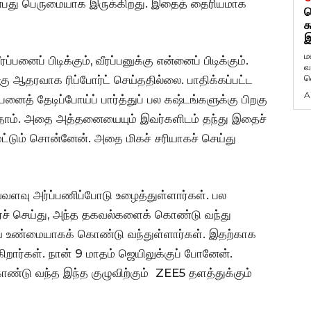
ன்பது பெருமையாக இருக்கிறது. இதைத் தைரியமாக
ட
க
இ
ம
்பனைப் பிடிக்கும், வீரப்பனுக்கு என்னைப் பிடிக்கும்.
வ
வ
க்கு ஆதரவாக ரிப்போர்ட் செய்ததில்லை. பாதிக்கப்பட்ட
A
்பனைத் தேடிப்போய்ப் பார்த்துப் பல கஷ்டங்களுக்கு பிறகு
ோம். அதை அத்தனையையும் இவர்களிடம் தந்து இதைச்
மட்டும் சொன்னேன். அதை மிகச் சரியாகச் செய்து
ளவு அர்ப்பணிப்போடு உழைத்துள்ளார்கள். பல
ிசர்ச் செய்து, அந்த தகவல்களைக் கொண்டு வந்து
ையை உண்மையாகக் கொண்டு வந்துள்ளார்கள். இதற்காக
கிறார்கள். நான் 9 மாதம் ஜெயிலுக்குப் போனேன்.
கொண்டு வந்த இந்த குழுவிற்கும் ZEE5 தளத்துக்கும்