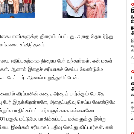
G
இ
ம
ப
ந
அ
ரிகையாளர்களுக்கு திரையிடப்பட்டது. அதை தொடர்ந்து,
இ
ாளர்களை சந்தித்தனர்.
ஏ
த
A
கதையை எடுப்பதற்காக நிறைய பேர் வந்தார்கள். என் மகள்
ார்கள். ஆனால் இதைச் சரியாகச் செய்ய வேண்டுமே
G
ூட கேட்டார். ஆனால் மறுத்துவிட்டேன்.
ட
எ
அ
ையில் வீரப்பனின் கதை. அதைப் பார்க்கும் போதே
க
 பேர் இருக்கிறார்களே, அதைப்பதிவு செய்ய வேண்டுமே,
க
ஒ
ன்றும். பாதிக்கப்பட்டவர்களுக்காக எவ்வளவோ
ர
01 பகுதி மட்டுமே. பாதிக்கப்பட்ட மக்களுக்கு இன்று
A
ை இவர்கள் சரியாகப் பதிவு செய்து விட்டார்கள். என்
G