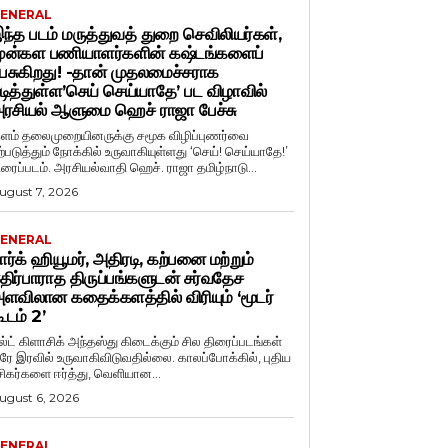
ENERAL
ந்த படம் மருத்துவத் துறை செவிலியர்கள்,
ுன்கள பணியாளர்களின் கஷ்டங்களைப்
ேசுகிறது! -தான் முதலமைச்சராக
டித்துள்ள’செய் செய்யாதே’ பட விழாவில்
ரசியல் ஆளுமை ஹெச் ராஜா பேச்சு
ளம் தலைமுறையினருக்கு சமூக விழிப்புணர்வை
ற்படுத்தும் நோக்கில் உருவாகியுள்ளது ‘செய்! செய்யாதே!’
ிரைப்படம். அரசியல்வாதி ஹெச். ராஜா தமிழ்நாடு...
ugust 7, 2026
ENERAL
ார்க் ஹியூமர், அதிரடி, கற்பனை மற்றும்
திர்பாராத திருப்பங்களுடன் சர்வதேச
ளவிலான கதைக்களத்தில் விரியும் ‘மூடர்
ூடம் 2’
ல்ட் கிளாசிக் அந்தஸ்து கிடைக்கும் சில திரைப்படங்கள்
ரே இரவில் உருவாகிவிடுவதில்லை. காலப்போக்கில், புதிய
சிகர்களை ஈர்த்து, வெளியான...
ugust 6, 2026
ENERAL