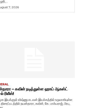
ுதி,...
ugust 7, 2026
NERAL
்தாரா – கவின் நடித்துள்ள ஹாய் ஆகஸ்ட்
் ரிலீஸ்!
ுக இயக்குநர் விஷ்ணு எடவன் இயக்கத்தில் உருவாகியுள்ள
 திரைப்படத்தில் நயன்தாரா, கவின், கே. பாக்யராஜ், பிரபு,
கா...