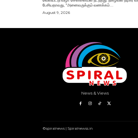
வெளியீட்டு விழா சென்னையில் நடந்தது. நிகழ்வில் நடிகர் விஷால்
பேசியதாவது, "அனைவருக்கும் வணக்கம்....
August 9, 2026
News & Views
©spiralnews | Spiralnewss.in