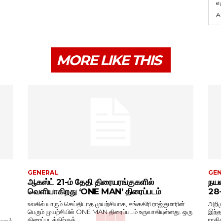
எழ
A
MORE LIKE THIS
GENERAL
GE
ஆகஸ்ட் 21-ம் தேதி திரையரங்குகளில்
நயன
வெளியாகிறது ‘ONE MAN’ திரைப்படம்
28-ல
உலகில் யாரும் செய்திடாத முயற்சியாக, சங்ககிரி ராஜ்குமாரின்
அறிம
பெரும் முயற்சியில் ONE MAN திரைப்படம் உருவாகியுள்ளது. ஒரு
இந்த
திரைப்படத்திற்குத்...
ராதி