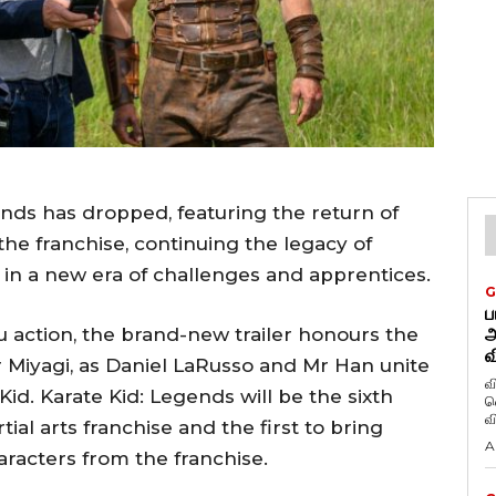
gends has dropped, featuring the return of
he franchise, continuing the legacy of
 in a new era of challenges and apprentices.
G
ப
 action, the brand-new trailer honours the
அ
வ
r Miyagi, as Daniel LaRusso and Mr Han unite
வ
id. Karate Kid: Legends will be the sixth
வெ
ial arts franchise and the first to bring
A
aracters from the franchise.