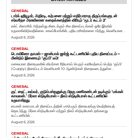
GENERAL
டார்க் ஹியூமர், அதிரடி, கற்பனை மற்றும் எதிர்பாராத திருப்பங்களுடன்
சர்வதேச அளவிலான கதைக்களத்தில் விரியும் ‘மூடர் கூடம் 2’
கல்ட் கிளாசிக் அந்தஸ்து கிடைக்கும் சில திரைப்படங்கள் ஒரே இரவில்
உருவாகிவிடுவதில்லை. காலப்போக்கில், புதிய ரசிகர்களை ஈர்த்து, வெளியான...
August 6, 2026
GENERAL
டொவினோ தாமஸ் – ஜான்பால் ஜார்ஜ் கூட்டணியில் புதிய திரைப்படம் –
மீண்டும் இணையும் ‘குப்பி’ டீம்!
மலையாள திரையுலகில் விமர்சன ரீதியாகப் பெரும் வரவேற்பைப் பெற்ற ‘குப்பி’
(Guppy) திரைப்படம் வெளியாகி 10 ஆண்டுகள் நிறைவடைந்துள்ள...
August 6, 2026
GENERAL
குட் நைட், லவ்வர், குடும்பஸ்தனுக்கு பிறகு மணிகண்டன் நடிக்கும் ‘மக்கள்
காவலன்.’ பிர்லா ஸ்டுடியோஸ் – நீலம் ஸ்டுடியோஸ் கூட்டணியில்
உருவாகிறது.
பைசன் காளமாடன் திரைப்படத்தின் மாபெரும் திரையரங்கு வெற்றியைத்
தொடர்ந்து, பிர்லா ஸ்டுடியோஸ் மற்றும் நீலம் ஸ்டுடியோஸ் தங்களது
கூட்டணியில்...
August 6, 2026
GENERAL