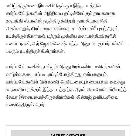
மகிழ் திருமேனி இயக்கியிருக்கும் இந்த படத்தில்
கார்ப்பரேட்டுகளின் அநீதியை தட்டிக்கேட்கும் நாயகனாக
உதயநிதி ஸ்டாலின் நடித்திருக்கிறார். நாயகியாக நிதி
அகர்வாலும், மிரட்டலான வில்லனாக “பிக்பாஸ்” புகழ் ஆரவ்
நடித்திருக்கிறார்கள். மற்றும் முக்கிய கதாபாத்திரங்களில்
கலையரசன், ஆர்.ஜே.விக்னேஷ்காந்த், அனுபமா குமார் உள்ளிட்ட
பலரும் நடித்திருக்கின்றார்கள்.
கார்ப்பரேட் உலகில் நடக்கும் அத்துமீறல் எளிய மனிதர்களின்
வாழ்க்கையை எப்படி புரட்டிப்போடுகிறது என்பதையும்,
கார்ப்பரேட்களின் பின்னணி அரசியலையும் மையமாக வைத்து
உருவாகியிருக்கும் இந்த படத்திற்கு ஆரல் கொரோலி, ஸ்ரீகாந்த்
தேவா இசையமைத்திருக்கிறார்கள். தில்ராஜ் ஒளிப்பதிவை
கவனித்திருக்கிறார்.
LATEST ARTICLES