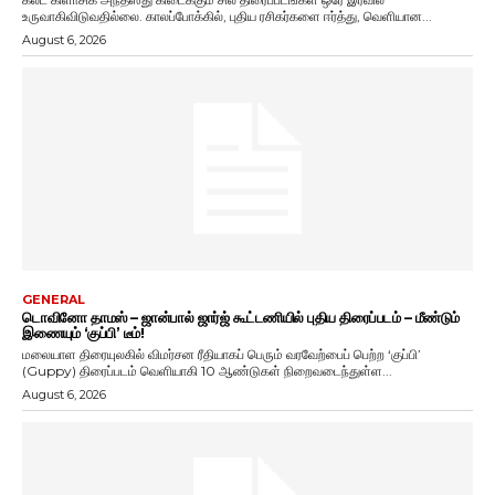
உருவாகிவிடுவதில்லை. காலப்போக்கில், புதிய ரசிகர்களை ஈர்த்து, வெளியான...
August 6, 2026
GENERAL
டொவினோ தாமஸ் – ஜான்பால் ஜார்ஜ் கூட்டணியில் புதிய திரைப்படம் – மீண்டும்
இணையும் ‘குப்பி’ டீம்!
மலையாள திரையுலகில் விமர்சன ரீதியாகப் பெரும் வரவேற்பைப் பெற்ற ‘குப்பி’
(Guppy) திரைப்படம் வெளியாகி 10 ஆண்டுகள் நிறைவடைந்துள்ள...
August 6, 2026