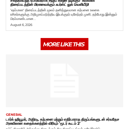
சக்திவாய்ந்த போர்வீரராக சந்தீப் கிஷன் நடிக்கும் ‘கரிகாலா’
திரைப்படத்தின் மிரளவைக்கும் ஃபர்ஸ்ட் லுக் வெளியீடு!
'ஷம்பாலா' திரைப்படத்தின் மூலம் தனித்துவமான கற்பனை உலகை
ரசிகர்களுக்கு அறிமுகப்படுத்திய இயக்குநர் யுகேந்தர் முனி, தற்போது இன்னும்
பிரம்மாண்டமான...
August 6, 2026
MORE LIKE THIS
GENERAL
டார்க் ஹியூமர், அதிரடி, கற்பனை மற்றும் எதிர்பாராத திருப்பங்களுடன் சர்வதேச
அளவிலான கதைக்களத்தில் விரியும் ‘மூடர் கூடம் 2’
கல்ட் கிளாசிக் அந்தஸ்து கிடைக்கும் சில திரைப்படங்கள் ஒரே இரவில்