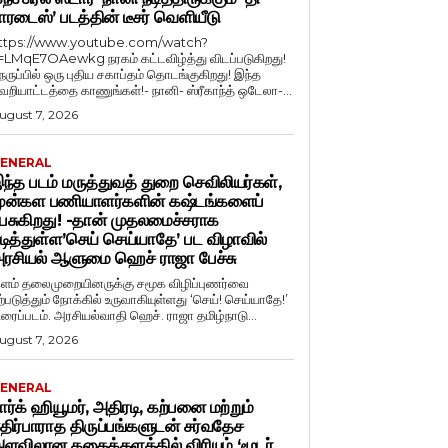
ாரடைஸ்’ படத்தின் டீசர் வெளியீடு
ttps://www.youtube.com/watch?
=LMqE7OAewkg நரகம் கட்டவிழ்த்து விடப்படுகிறது!
ெருப்பில் ஒரு புதிய சகாப்தம் தொடங்குகிறது! இந்த
ெறியாட்டத்தை காணுங்கள்!- நானி- ஸ்ரீகாந்த் ஒடேலா-...
ugust 7, 2026
ENERAL
ந்த படம் மருத்துவத் துறை செவிலியர்கள்,
ுன்கள பணியாளர்களின் கஷ்டங்களைப்
ேசுகிறது! -தான் முதலமைச்சராக
டித்துள்ள’செய் செய்யாதே’ பட விழாவில்
ரசியல் ஆளுமை ஹெச் ராஜா பேச்சு
ளம் தலைமுறையினருக்கு சமூக விழிப்புணர்வை
ற்படுத்தும் நோக்கில் உருவாகியுள்ளது ‘செய்! செய்யாதே!’
ிரைப்படம். அரசியல்வாதி ஹெச். ராஜா தமிழ்நாடு...
ugust 7, 2026
ENERAL
ார்க் ஹியூமர், அதிரடி, கற்பனை மற்றும்
திர்பாராத திருப்பங்களுடன் சர்வதேச
ளவிலான கதைக்களத்தில் விரியும் ‘மூடர்