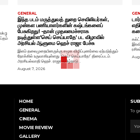
GENERAL
GE
இந்த படம் மருத்துவத் துறை செவிலியர்கள்,
டார
முன்கள பணியாளர்களின் கஷ்டங்களைப்
எதி
பேசுகிறது! -தான் முதலமைச்சராக
கதை
wkg
நடித்துள்ள’செய் செய்யாதே’ பட விழாவில்
ப்தம்
கல்ட
அரசியல் ஆளுமை ஹெச் ராஜா பேச்சு
-
இரவி
ரசிக
இளம் தலைமுறையினருக்கு சமூக விழிப்புணர்வை ஏற்படுத்தும்
நோக்கில் உருவாகியுள்ளது ‘செய்! செய்யாதே!’ திரைப்படம்.
Augu
அரசியல்வாதி ஹெச். ராஜா தமிழ்நாடு...
August 7, 2026
SUB
HOME
GENERAL
To g
CINEMA
MOVIE REVIEW
GALLERY