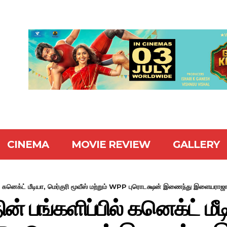
CINEMA
MOVIE REVIEW
GALLERY
ல் கனெக்ட் மீடியா, மெர்குரி மூவீஸ் மற்றும் WPP புரொடக்ஷன் இணைந்து இளையராஜா
ன் பங்களிப்பில் கனெக்ட் மீட