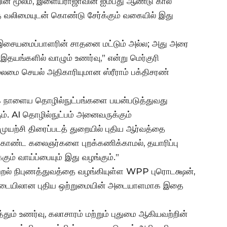
்றின் மூலம், இளையராஜாவின் ஐம்பது ஆண்டு கால
வலிமையுடன் கொண்டு சேர்க்கும் வகையில் இது
 இசையமைப்பாளரின் சாதனை மட்டும் அல்ல; அது அரை
யங்களில் வாழும் உணர்வு,” என்று மெர்குரி
தலைமை செயல் அதிகாரியுமான ஸ்ரீராம் பக்திசரண்
 நாளைய தொழில்நுட்பங்களை பயன்படுத்துவது
ும். AI தொழில்நுட்பம் அனைவருக்கும்
த முயற்சி திரைப்படத் துறையில் புதிய ஆர்வத்தை
ல் கொண்ட கலைஞர்களை புறக்கணிக்காமல், தயாரிப்பு
ும் வாய்ப்பையும் இது வழங்கும்.”
ாற்றல் நிபுணத்துவத்தை வழங்கியுள்ள WPP புரொடக்ஷன்,
ும் இடையிலான புதிய ஒற்றுமையின் அடையாளமாக இதை
்தும் உணர்வு, கலாசாரம் மற்றும் புதுமை ஆகியவற்றின்