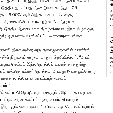
ி திரைப்படம், இந்திய சினிமாவின் ஆன்மாவையே
க
ுத்தியது. ஐம்பது ஆண்டுகள் கடந்தும், 09
க
்கும், 9,000க்கும் அதிகமான பாடல்களுக்கும்
ஒ
ர
ள், உலக சினிமா வரலாற்றில் மிக ஆழமான
A
ற்படுத்திய இசையாகத் திகழ்கின்றன. இந்த விழா ஒரு
 ஒரே ஒருவரால் வழங்கப்பட்ட அசாதாரண பரிசை
G
ட
க
ன்னணி இசை அல்ல; அது தலைமுறைகளின் உணர்ச்சி
இ
்தின் நிறுவனர் வருண் மாதூர் தெரிவித்தார். “அவர்
ம
வ
 செய்யும் இந்த நேரத்தில், உலகத் தரத்துக்கு
வ
ம் என்பதே எங்கள் நோக்கம். அவரது இசை ஒவ்வொரு
A
் உலகத் தரத்திலான படைப்பாற்றலையும்
றார்.”
ல் உள்ள AI தொழில்நுட்பங்களும், அடுத்த தலைமுறை
ட்டு, உருவாக்கப்பட்ட ஒரு உணர்ச்சி மற்றும்
ருக்கும். உணர்வுகள், சினிமா கதை சொல்லல் மற்றும்