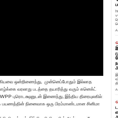
ப
h
v
ந
வ
A
G
இ
ம
ப
ந
அ
இ
ஏ
் ஆகியவை ஒன்றிணைந்து, முன்னெப்போதும் இல்லாத
த
்க்கை வரலாறு படத்தை தயாரித்து வரும் கனெக்ட்
A
கள், WPP புரொடக்ஷனுடன் இணைந்து, இந்திய திரையுலகில்
G
பயணத்தின் நினைவாக ஒரு பிரம்மாண்டமான சினிமா
ட
எ
அ