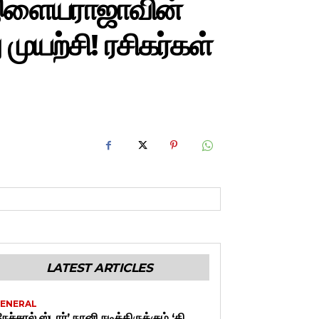
 இளையராஜாவின்
யற்சி! ரசிகர்கள்
LATEST ARTICLES
ENERAL
நேச்சுரல் ஸ்டார்’ நானி நடித்திருக்கும் ‘தி