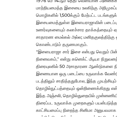
1976 மே 14ஆம் தேதி வெளியான அன்னக்கிள
மாற்றியமைத்த இசையை உலகிற்கு அறிமுகப்பட
மொழிகளில் 1,500க்கும் மேற்பட்ட படங்களுக
இசையமைத்துள்ள இளையராஜாவின் படைப்புக
உணர்வுகளையும் கலாச்சார தாக்கத்தையும் ஏ
சாதாரண மைல்கல் அல்ல; மனிதகுலத்திற்கு
கொண்டாடும் தருணமாகும்.
“இளையராஜா சார் இசை என்பது வெறும் பி
நினைவகம்,” என்று கனெக்ட் மீடியா நிறுவனத
திரையுலகில் 50 அசாதாரண ஆண்டுகளை நிறைவு
இணையான ஒரு படைப்பை உருவாக்க வேண்டு
படத்திலும் சாதித்ததுபோல, இந்த முயற்சியும
தொழில்நுட்பத்தையும் ஒன்றிணைக்கிறது என்
இந்த அஞ்சலி, தொழில்துறையில் முன்னணியி
திரைப்பட உருவாக்க முறைகளும் பயன்படுத்தப்ப
காட்சியமைப்பு நிறைந்த சினிமா அனுபவமாக இ