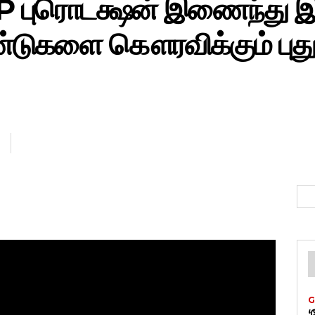
WPP புரொடக்ஷன் இணைந்து
ுகளை கௌரவிக்கும் புது மு
G
‘