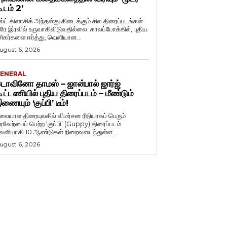
ூடம் 2’
ல்ட் கிளாசிக் அந்தஸ்து கிடைக்கும் சில திரைப்படங்கள்
ரே இரவில் உருவாகிவிடுவதில்லை. காலப்போக்கில், புதிய
சிகர்களை ஈர்த்து, வெளியான...
ugust 6, 2026
ENERAL
ொவினோ தாமஸ் – ஜான்பால் ஜார்ஜ்
ூட்டணியில் புதிய திரைப்படம் – மீண்டும்
ணையும் ‘குப்பி’ டீம்!
லையாள திரையுலகில் விமர்சன ரீதியாகப் பெரும்
ரவேற்பைப் பெற்ற ‘குப்பி’ (Guppy) திரைப்படம்
ெளியாகி 10 ஆண்டுகள் நிறைவடைந்துள்ள...
ugust 6, 2026