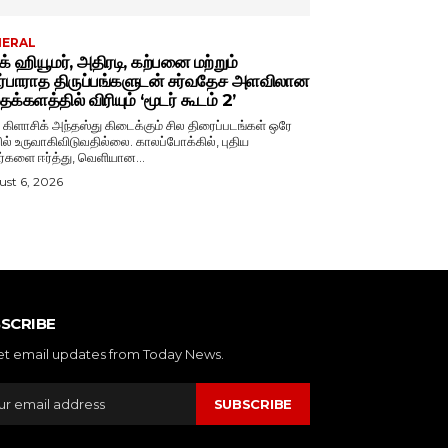
NERAL
்க் ஹியூமர், அதிரடி, கற்பனை மற்றும்
ர்பாராத திருப்பங்களுடன் சர்வதேச அளவிலான
க்களத்தில் விரியும் ‘மூடர் கூடம் 2’
் கிளாசிக் அந்தஸ்து கிடைக்கும் சில திரைப்படங்கள் ஒரே
ல் உருவாகிவிடுவதில்லை. காலப்போக்கில், புதிய
ர்களை ஈர்த்து, வெளியான...
st 6, 2026
SCRIBE
et email updates from Today News.
SUBSCRIBE