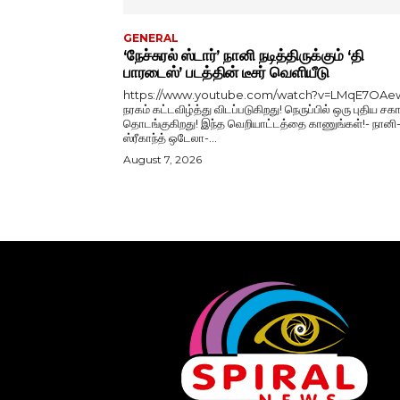
GENERAL
‘நேச்சுரல் ஸ்டார்’ நானி நடித்திருக்கும் ‘தி
பாரடைஸ்’ படத்தின் டீசர் வெளியீடு
https://www.youtube.com/watch?v=LMqE7OAe
நரகம் கட்டவிழ்த்து விடப்படுகிறது! நெருப்பில் ஒரு புதிய சகா
தொடங்குகிறது! இந்த வெறியாட்டத்தை காணுங்கள்!- நானி
ஸ்ரீகாந்த் ஒடேலா-...
August 7, 2026