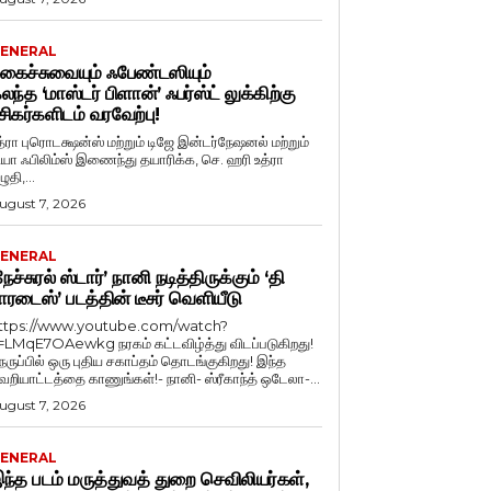
ENERAL
கைச்சுவையும் ஃபேண்டஸியும்
லந்த ‘மாஸ்டர் பிளான்’ ஃபர்ஸ்ட் லுக்கிற்கு
சிகர்களிடம் வரவேற்பு!
த்ரா புரொடக்ஷன்ஸ் மற்றும் டிஜே இன்டர்நேஷனல் மற்றும்
ியா ஃபிலிம்ஸ் இணைந்து தயாரிக்க, செ. ஹரி உத்ரா
ுதி,...
ugust 7, 2026
ENERAL
நேச்சுரல் ஸ்டார்’ நானி நடித்திருக்கும் ‘தி
ாரடைஸ்’ படத்தின் டீசர் வெளியீடு
ttps://www.youtube.com/watch?
=LMqE7OAewkg நரகம் கட்டவிழ்த்து விடப்படுகிறது!
ெருப்பில் ஒரு புதிய சகாப்தம் தொடங்குகிறது! இந்த
ெறியாட்டத்தை காணுங்கள்!- நானி- ஸ்ரீகாந்த் ஒடேலா-...
ugust 7, 2026
ENERAL
ந்த படம் மருத்துவத் துறை செவிலியர்கள்,