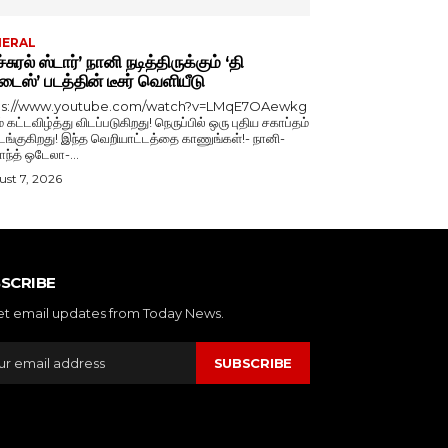
NERAL
்சுரல் ஸ்டார்’ நானி நடித்திருக்கும் ‘தி
டைஸ்’ படத்தின் டீசர் வெளியீடு
ps://www.youtube.com/watch?v=LMqE7OAewkg
் கட்டவிழ்த்து விடப்படுகிறது! நெருப்பில் ஒரு புதிய சகாப்தம்
்குகிறது! இந்த வெறியாட்டத்தை காணுங்கள்!- நானி-
காந்த் ஒடேலா-...
st 7, 2026
SCRIBE
et email updates from Today News.
SUBSCRIBE