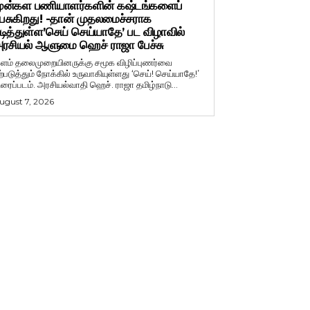
ுன்கள பணியாளர்களின் கஷ்டங்களைப்
ேசுகிறது! -தான் முதலமைச்சராக
டித்துள்ள’செய் செய்யாதே’ பட விழாவில்
ரசியல் ஆளுமை ஹெச் ராஜா பேச்சு
ளம் தலைமுறையினருக்கு சமூக விழிப்புணர்வை
ற்படுத்தும் நோக்கில் உருவாகியுள்ளது ‘செய்! செய்யாதே!’
ிரைப்படம். அரசியல்வாதி ஹெச். ராஜா தமிழ்நாடு...
ugust 7, 2026