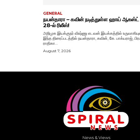
GENERAL
நயன்தாரா – கவின் நடித்துள்ள ஹாய் ஆகஸ்ட்
28-ல் ரிலீஸ்!
அறிமுக இயக்குநர் விஷ்ணு எடவன் இயக்கத்தில் உருவாகியு
இந்த திரைப்படத்தில் நயன்தாரா, கவின், கே. பாக்யராஜ், பிரப
ராதிகா...
August 7, 2026
News & Views