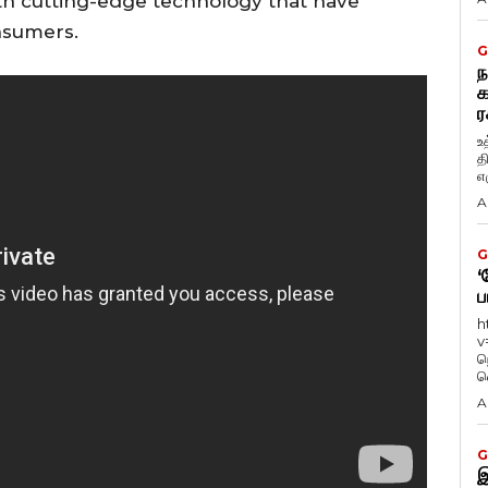
th cutting-edge technology that have
nsumers.
G
ந
க
ர
உ
த
எழ
A
G
‘
ப
h
v
ந
வ
A
G
இ