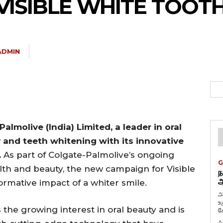
VISIBLE WHITE TOOT
ADMIN
almolive (India) Limited, a leader in oral
ty and teeth whitening with its innovative
.
As part of Colgate-Palmolive’s ongoing
G
lth and beauty, the new campaign for Visible
ந
ஆ
rmative impact of a whiter smile.
அ
உ
the growing interest in oral beauty and is
கே
A