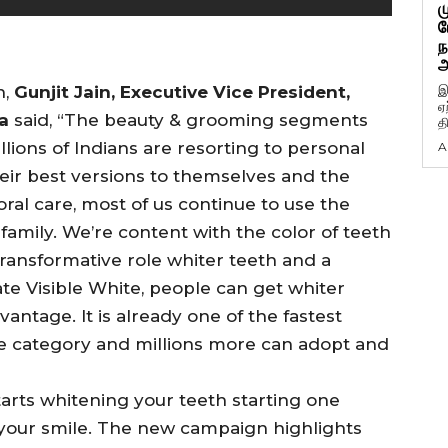
ம
ப
ந
அ
n,
Gunjit Jain, Executive Vice President,
இ
ஏ
a
said, “The beauty & grooming segments
த
llions of Indians are resorting to personal
A
eir best versions to themselves and the
ral care, most of us continue to use the
family. We’re content with the color of teeth
 transformative role whiter teeth and a
ate Visible White, people can get whiter
ntage. It is already one of the fastest
e category and millions more can adopt and
tarts whitening your teeth starting one
your smile. The new campaign highlights