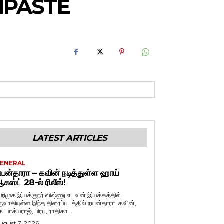
HPASTE
LATEST ARTICLES
ENERAL
யன்தாரா – கவின் நடித்துள்ள ஹாய்
கஸ்ட் 28-ல் ரிலீஸ்!
றிமுக இயக்குநர் விஷ்ணு எடவன் இயக்கத்தில்
ருவாகியுள்ள இந்த திரைப்படத்தில் நயன்தாரா, கவின்,
. பாக்யராஜ், பிரபு, ராதிகா...
ugust 7, 2026