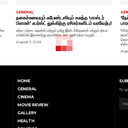
GENERAL
GE
நகைச்சுவையும் ஃபேண்டஸியும் கலந்த ‘மாஸ்டர்
‘நேச
பிளான்’ ஃபர்ஸ்ட் லுக்கிற்கு ரசிகர்களிடம் வரவேற்பு!
பார
ள்ள
உத்ரா புரொடக்ஷன்ஸ் மற்றும் டிஜே இன்டர்நேஷனல் மற்றும் தியா
htt
ு,
ஃபிலிம்ஸ் இணைந்து தயாரிக்க, செ. ஹரி உத்ரா எழுதி,...
நரகம
தொடங
August 7, 2026
ஸ்ரீ
Augu
SUB
HOME
GENERAL
To g
CINEMA
MOVIE REVIEW
GALLERY
HEALTH