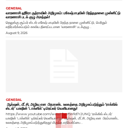
GENERAL
வாரணாசி ஹீரோ ருத்ராவின் அறிமுகம்: மகேஷ்பாபுவின் பிறந்தநாளை முன்னிட்டு
வாரணாசி படக் குழு அசத்தல்!
தெலுங்கு சூப்பர் ஸ்டார் மகேஷ் பாபுவின் பிறந்த நாளை முன்னிட்டு, பெரிதும்
எதிர்பார்க்கப்படும் காவிய திரைப்படமான 'வாரணாசி' படக்குழு...
August 9, 2026
GENERAL
ஆக்‌ஷன், மீட்சி, அழிவு என பிரமாண்ட உலகத்தை அறிமுகப்படுத்தும் ‘ராக்கிங்
ஸ்டார்’ யாஷின் ‘டாக்ஸிக்’ டிரெய்லர் வெளியானது!
https://www.youtube.com/watch?v=f5M1d7r2UNQ ‘ராக்கிங் ஸ்டார்’
யாஷின் ‘டாக்ஸிக்’ டிரெய்லர் வெளியானது! ஆக்‌ஷன், மீட்சி, அழிவு என பிரம்மாண்ட
உலகத்தை அறிமுகப்படுத்துகிறது! மிகுந்த எதிர்பார்ப்பை...