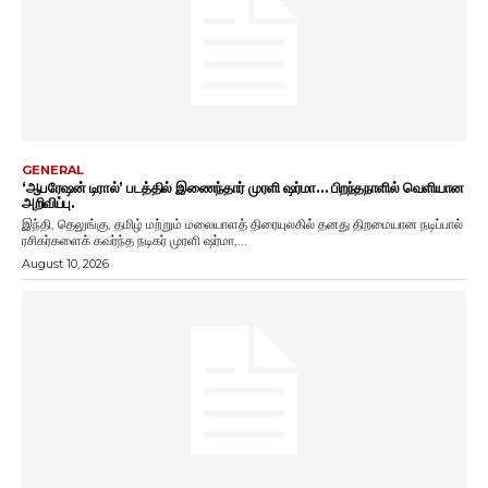
GENERAL
‘ஆபரேஷன் டிரால்’ படத்தில் இணைந்தார் முரளி ஷர்மா… பிறந்தநாளில் வெளியான
அறிவிப்பு.
இந்தி, தெலுங்கு, தமிழ் மற்றும் மலையாளத் திரையுலகில் தனது திறமையான நடிப்பால்
ரசிகர்களைக் கவர்ந்த நடிகர் முரளி ஷர்மா,...
August 10, 2026