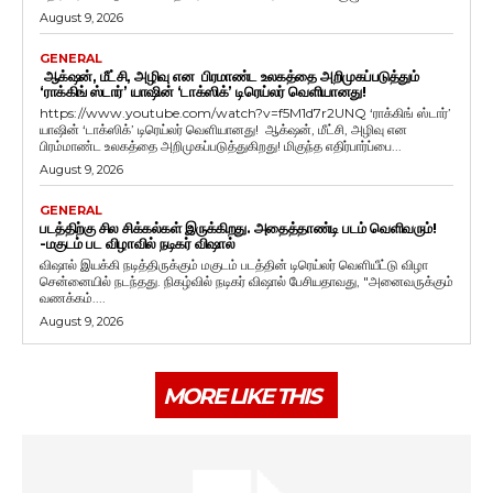
August 9, 2026
GENERAL
ஆக்‌ஷன், மீட்சி, அழிவு என பிரமாண்ட உலகத்தை அறிமுகப்படுத்தும்
‘ராக்கிங் ஸ்டார்’ யாஷின் ‘டாக்ஸிக்’ டிரெய்லர் வெளியானது!
https://www.youtube.com/watch?v=f5M1d7r2UNQ ‘ராக்கிங் ஸ்டார்’
யாஷின் ‘டாக்ஸிக்’ டிரெய்லர் வெளியானது! ஆக்‌ஷன், மீட்சி, அழிவு என
பிரம்மாண்ட உலகத்தை அறிமுகப்படுத்துகிறது! மிகுந்த எதிர்பார்ப்பை...
August 9, 2026
GENERAL
படத்திற்கு சில சிக்கல்கள் இருக்கிறது. அதைத்தாண்டி படம் வெளிவரும்!
-மகுடம் பட விழாவில் நடிகர் விஷால்
விஷால் இயக்கி நடித்திருக்கும் மகுடம் படத்தின் டிரெய்லர் வெளியீட்டு விழா
சென்னையில் நடந்தது. நிகழ்வில் நடிகர் விஷால் பேசியதாவது, "அனைவருக்கும்
வணக்கம்....
August 9, 2026
MORE LIKE THIS