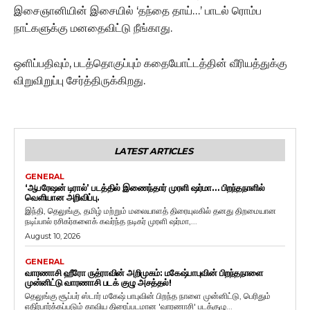
இசைஞானியின் இசையில் ‘தந்தை தாய்…’ பாடல் ரொம்ப
நாட்களுக்கு மனதைவிட்டு நீங்காது.
ஒளிப்பதிவும், படத்தொகுப்பும் கதையோட்டத்தின் வீரியத்துக்கு
விறுவிறுப்பு சேர்த்திருக்கிறது.
LATEST ARTICLES
GENERAL
‘ஆபரேஷன் டிரால்’ படத்தில் இணைந்தார் முரளி ஷர்மா… பிறந்தநாளில்
வெளியான அறிவிப்பு.
இந்தி, தெலுங்கு, தமிழ் மற்றும் மலையாளத் திரையுலகில் தனது திறமையான
நடிப்பால் ரசிகர்களைக் கவர்ந்த நடிகர் முரளி ஷர்மா,...
August 10, 2026
GENERAL
வாரணாசி ஹீரோ ருத்ராவின் அறிமுகம்: மகேஷ்பாபுவின் பிறந்தநாளை
முன்னிட்டு வாரணாசி படக் குழு அசத்தல்!
தெலுங்கு சூப்பர் ஸ்டார் மகேஷ் பாபுவின் பிறந்த நாளை முன்னிட்டு, பெரிதும்
எதிர்பார்க்கப்படும் காவிய திரைப்படமான 'வாரணாசி' படக்குழு...