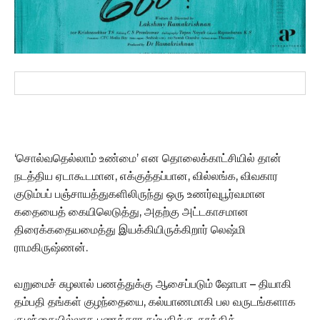
‘சொல்வதெல்லாம் உண்மை’ என தொலைக்காட்சியில் தான்
நடத்திய ஏடாகூடமான, எக்குத்தப்பான, வில்லங்க, விவகார
குடும்பப் பஞ்சாயத்துகளிலிருந்து ஒரு உணர்வுபூர்வமான
கதையைத் கையிலெடுத்து, அதற்கு அட்டகாசமான
திரைக்கதையமைத்து இயக்கியிருக்கிறார் லெஷ்மி
ராமகிருஷ்ணன்.
வறுமைச் சுழலால் பணத்துக்கு ஆசைப்படும் ஷோபா – தியாகி
தம்பதி தங்கள் குழந்தையை, கல்யாணமாகி பல வருடங்களாக
குழந்தையில்லாத பணக்கார தம்பதிக்கு தூக்கிக்