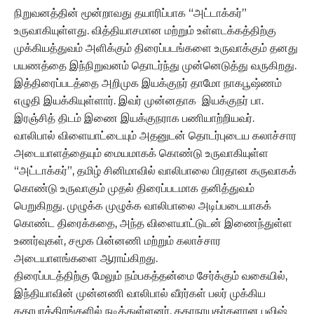
நிறுவனத்தின் மூன்றாவது தயாரிப்பாக “அட்டாக்கர்”
உருவாகியுள்ளது. வித்தியாசமான மற்றும் உள்ளடக்கத்திற்கு
முக்கியத்துவம் அளிக்கும் திரைப்படங்களை உருவாக்கும் தனது
பயணத்தை இந்நிறுவனம் தொடர்ந்து முன்னெடுத்து வருகிறது.
இத்திரைப்படத்தை அறிமுக இயக்குநர் தாமோ நாகபூஷ்ணம்
எழுதி இயக்கியுள்ளார். இவர் முன்னதாக இயக்குநர் பா.
இரஞ்சித் திடம் இணை இயக்குநராக பணியாற்றியவர்.
வாலிபால் விளையாட்டையும் அதனுடன் தொடர்புடைய கலாச்சார
அடையாளத்தையும் மையமாகக் கொண்டு உருவாகியுள்ள
“அட்டாக்கர்”, தமிழ் சினிமாவில் வாலிபாலை பிரதான கருவாகக்
கொண்டு உருவாகும் முதல் திரைப்படமாக தனித்துவம்
பெறுகிறது. முழுக்க முழுக்க வாலிபாலை அடிப்படையாகக்
கொண்ட திரைக்கதை, அந்த விளையாட்டுடன் இணைந்துள்ள
உணர்வுகள், சமூக பின்னணி மற்றும் கலாச்சார
அடையாளங்களை ஆராய்கிறது.
திரைப்படத்திற்கு மேலும் நம்பகத்தன்மை சேர்க்கும் வகையில்,
இந்தியாவின் முன்னணி வாலிபால் வீரர்கள் பலர் முக்கிய
கதாபாத்திரங்களில் நடித்துள்ளனர். கதாநாயகர்களான பவிஷ்