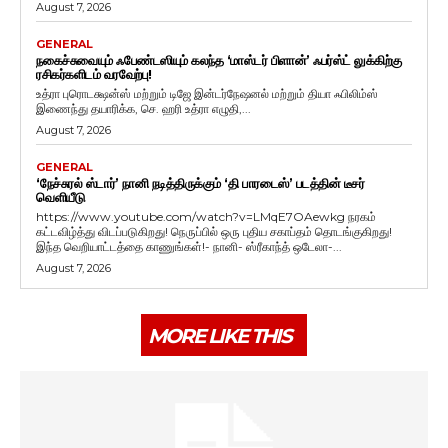
August 7, 2026
GENERAL
நகைச்சுவையும் ஃபேண்டஸியும் கலந்த ‘மாஸ்டர் பிளான்’ ஃபர்ஸ்ட் லுக்கிற்கு
ரசிகர்களிடம் வரவேற்பு!
உத்ரா புரொடக்ஷன்ஸ் மற்றும் டிஜே இன்டர்நேஷனல் மற்றும் தியா ஃபிலிம்ஸ்
இணைந்து தயாரிக்க, செ. ஹரி உத்ரா எழுதி,...
August 7, 2026
GENERAL
‘நேச்சுரல் ஸ்டார்’ நானி நடித்திருக்கும் ‘தி பாரடைஸ்’ படத்தின் டீசர்
வெளியீடு
https://www.youtube.com/watch?v=LMqE7OAewkg நரகம்
கட்டவிழ்த்து விடப்படுகிறது! நெருப்பில் ஒரு புதிய சகாப்தம் தொடங்குகிறது!
இந்த வெறியாட்டத்தை காணுங்கள்!- நானி- ஸ்ரீகாந்த் ஒடேலா-...
August 7, 2026
MORE LIKE THIS