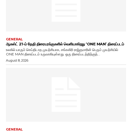
GENERAL
ஆகஸ்ட் 21-ம் தேதி திரையரங்குகளில் வெளியாகிறது ‘ONE MAN’ திரைப்படம்
உலகில் யாரும் செய்திடாத முயற்சியாக, சங்ககிரி ராஜ்குமாரின் பெரும் முயற்சியில்
ONE MAN திரைப்படம் உருவாகியுள்ளது. ஒரு திரைப்படத்திற்குத்...
August 8, 2026
GENERAL