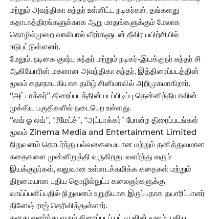
மற்றும் அவந்திகா சுந்தர் உள்ளிட்ட நடிகர்கள், தங்களது
கதாபாத்திரங்களுக்காக ஆறு மாதங்களுக்கும் மேலாக
தொழில்முறை வாலிபால் வீரர்களுடன் தீவிர பயிற்சியில்
ஈடுபட்டுள்ளனர்.
மேலும், நடிகை குஷ்பு சுந்தர் மற்றும் நடிகர்-இயக்குநர் சுந்தர் சி
ஆகியோரின் மகளான அவந்திகா சுந்தர், இத்திரைப்படத்தின்
மூலம் கதாநாயகியாக தமிழ் சினிமாவில் அறிமுகமாகிறார்.
“அட்டாக்கர்” திரைப்படத்தின் படப்பிடிப்பு தென்னிந்தியாவின்
முக்கிய பகுதிகளில் நடைபெற உள்ளது.
“லவ் ஓ லவ்”, “ரீமேட்ச்”, “அட்டாக்கர்” போன்ற திரைப்படங்கள்
மூலம் Zinema Media and Entertainment Limited
நிறுவனம் தொடர்ந்து பல்வகைமையான மற்றும் தனித்துவமான
கதைகளை முன்னிறுத்தி வருகிறது. வளர்ந்து வரும்
இயக்குநர்கள், வலுவான உள்ளடக்கமிக்க கதைகள் மற்றும்
திறமையான புதிய தொழில்நுட்ப கலைஞர்களுக்கு
வாய்ப்பளிப்பதில் நிறுவனம் உறுதியாக இருப்பதாக தயாரிப்பாளர்
தினேஷ் ராஜ் தெரிவித்துள்ளார்.
தனது வளர்ந்து வரும் திரைப்படப் பட்டியலின் மூலம், புதிய