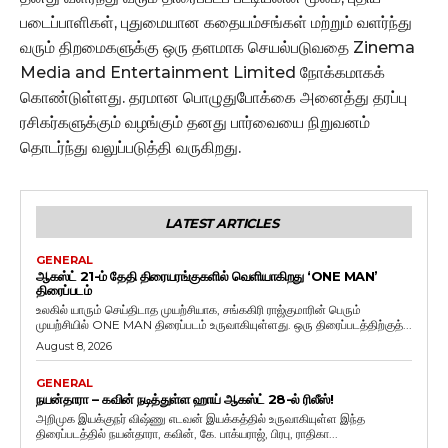
படைப்பாளிகள், புதுமையான கதையம்சங்கள் மற்றும் வளர்ந்து
வரும் திறமைகளுக்கு ஒரு தளமாக செயல்படுவதை Zinema
Media and Entertainment Limited நோக்கமாகக்
கொண்டுள்ளது. தரமான பொழுதுபோக்கை அனைத்து தரப்பு
ரசிகர்களுக்கும் வழங்கும் தனது பார்வையை நிறுவனம்
தொடர்ந்து வலுப்படுத்தி வருகிறது.
LATEST ARTICLES
GENERAL
ஆகஸ்ட் 21-ம் தேதி திரையரங்குகளில் வெளியாகிறது ‘ONE MAN’
திரைப்படம்
உலகில் யாரும் செய்திடாத முயற்சியாக, சங்ககிரி ராஜ்குமாரின் பெரும்
முயற்சியில் ONE MAN திரைப்படம் உருவாகியுள்ளது. ஒரு திரைப்படத்திற்குத்...
August 8, 2026
GENERAL
நயன்தாரா – கவின் நடித்துள்ள ஹாய் ஆகஸ்ட் 28-ல் ரிலீஸ்!
அறிமுக இயக்குநர் விஷ்ணு எடவன் இயக்கத்தில் உருவாகியுள்ள இந்த
திரைப்படத்தில் நயன்தாரா, கவின், கே. பாக்யராஜ், பிரபு, ராதிகா...