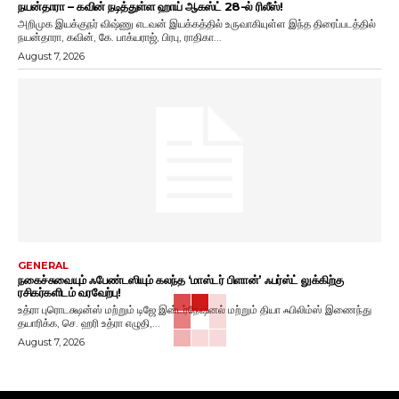
நயன்தாரா – கவின் நடித்துள்ள ஹாய் ஆகஸ்ட் 28-ல் ரிலீஸ்!
அறிமுக இயக்குநர் விஷ்ணு எடவன் இயக்கத்தில் உருவாகியுள்ள இந்த திரைப்படத்தில்
நயன்தாரா, கவின், கே. பாக்யராஜ், பிரபு, ராதிகா...
August 7, 2026
GENERAL
நகைச்சுவையும் ஃபேண்டஸியும் கலந்த ‘மாஸ்டர் பிளான்’ ஃபர்ஸ்ட் லுக்கிற்கு
ரசிகர்களிடம் வரவேற்பு!
உத்ரா புரொடக்ஷன்ஸ் மற்றும் டிஜே இன்டர்நேஷனல் மற்றும் தியா ஃபிலிம்ஸ் இணைந்து
தயாரிக்க, செ. ஹரி உத்ரா எழுதி,...
August 7, 2026