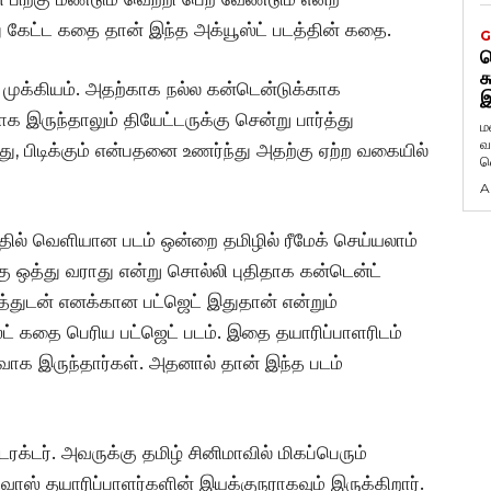
கேட்ட கதை தான் இந்த அக்யூஸ்ட் படத்தின் கதை.
G
ட
க
 முக்கியம். அதற்காக நல்ல கன்டென்டுக்காக
இ
க இருந்தாலும் தியேட்டருக்கு சென்று பார்த்து
ம
வ
ிறது, பிடிக்கும் என்பதனை உணர்ந்து அதற்கு ஏற்ற வகையில்
வ
A
த்தில் வெளியான படம் ஒன்றை தமிழில் ரீமேக் செய்யலாம்
கு ஒத்து வராது என்று சொல்லி புதிதாக கன்டென்ட்
்துடன் எனக்கான பட்ஜெட் இதுதான் என்றும்
 கதை பெரிய பட்ஜெட் படம். இதை தயாரிப்பாளரிடம்
க இருந்தார்கள். அதனால் தான் இந்த படம்
ைரக்டர். அவருக்கு தமிழ் சினிமாவில் மிகப்பெரும்
ீநிவாஸ் தயாரிப்பாளர்களின் இயக்குநராகவும் இருக்கிறார்.