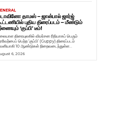
ENERAL
ொவினோ தாமஸ் – ஜான்பால் ஜார்ஜ்
ூட்டணியில் புதிய திரைப்படம் – மீண்டும்
ணையும் ‘குப்பி’ டீம்!
லையாள திரையுலகில் விமர்சன ரீதியாகப் பெரும்
ரவேற்பைப் பெற்ற ‘குப்பி’ (Guppy) திரைப்படம்
ெளியாகி 10 ஆண்டுகள் நிறைவடைந்துள்ள...
ugust 6, 2026