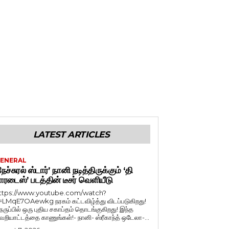
LATEST ARTICLES
ENERAL
நேச்சுரல் ஸ்டார்’ நானி நடித்திருக்கும் ‘தி
ாரடைஸ்’ படத்தின் டீசர் வெளியீடு
ttps://www.youtube.com/watch?
=LMqE7OAewkg நரகம் கட்டவிழ்த்து விடப்படுகிறது!
ெருப்பில் ஒரு புதிய சகாப்தம் தொடங்குகிறது! இந்த
ெறியாட்டத்தை காணுங்கள்!- நானி- ஸ்ரீகாந்த் ஒடேலா-...