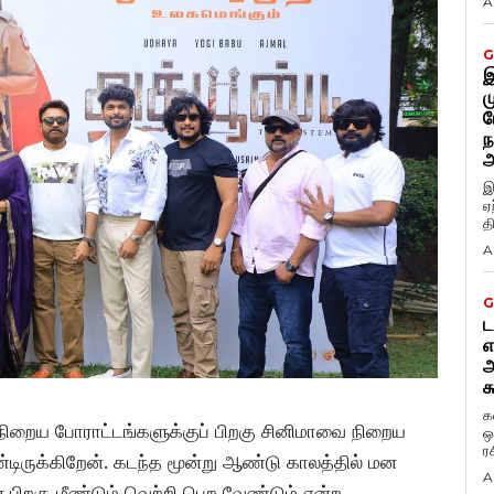
A
G
இ
ம
ப
ந
அ
இ
ஏ
த
A
G
ட
எ
அ
க
க
 நிறைய போராட்டங்களுக்குப் பிறகு சினிமாவை நிறைய
ஒ
ர
ிருக்கிறேன். கடந்த மூன்று ஆண்டு காலத்தில் மன
A
பிறகு மீண்டும் வெற்றி பெற வேண்டும் என்ற