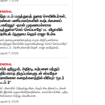
ugust 7, 2026
ENERAL
ந்த படம் மருத்துவத் துறை செவிலியர்கள்,
ுன்கள பணியாளர்களின் கஷ்டங்களைப்
ேசுகிறது! -தான் முதலமைச்சராக
டித்துள்ள’செய் செய்யாதே’ பட விழாவில்
ரசியல் ஆளுமை ஹெச் ராஜா பேச்சு
ளம் தலைமுறையினருக்கு சமூக விழிப்புணர்வை
ற்படுத்தும் நோக்கில் உருவாகியுள்ளது ‘செய்! செய்யாதே!’
ிரைப்படம். அரசியல்வாதி ஹெச். ராஜா தமிழ்நாடு...
ugust 7, 2026
ENERAL
ார்க் ஹியூமர், அதிரடி, கற்பனை மற்றும்
திர்பாராத திருப்பங்களுடன் சர்வதேச
ளவிலான கதைக்களத்தில் விரியும் ‘மூடர்
ூடம் 2’
ல்ட் கிளாசிக் அந்தஸ்து கிடைக்கும் சில திரைப்படங்கள்
ரே இரவில் உருவாகிவிடுவதில்லை. காலப்போக்கில், புதிய
சிகர்களை ஈர்த்து, வெளியான...
ugust 6, 2026