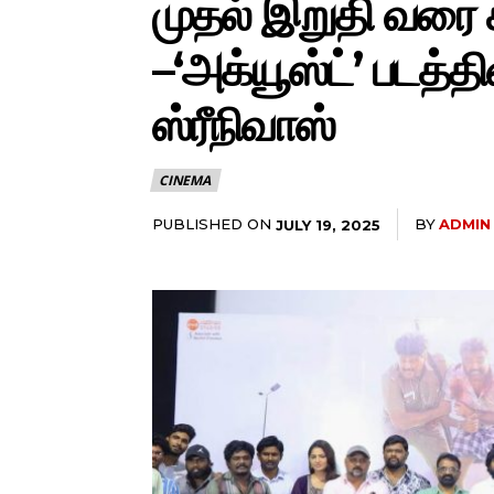
முதல் இறுதி வரை க
–‘அக்யூஸ்ட்’ படத்தி
ஸ்ரீநிவாஸ்
CINEMA
PUBLISHED ON
BY
ADMIN
JULY 19, 2025